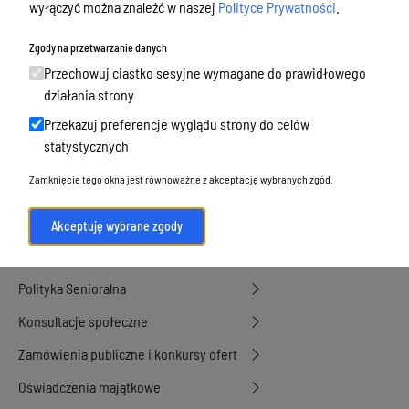
wyłączyć można znaleźć w naszej
Polityce Prywatności
.
Budżet, finanse i majątek
Podatki i opłaty, umorzenia, ulgi i
Zgody na przetwarzanie danych
dotacje
Przechowuj ciastko sesyjne wymagane do prawidłowego
działania strony
Urbanistyka, architektura i zabytki
Przekazuj preferencje wyglądu strony do celów
Geodezja, sprzedaż, dzierżawa
statystycznych
nieruchomości
Zamknięcie tego okna jest równoważne z akceptację wybranych zgód.
Środowisko
Strategie, programy, plany
Akceptuję wybrane zgody
Edukacja, oświata i opieka
Polityka Senioralna
Konsultacje społeczne
Zamówienia publiczne i konkursy ofert
Oświadczenia majątkowe