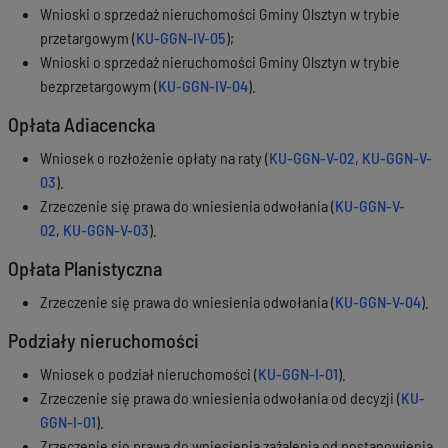
Wnioski o sprzedaż nieruchomości Gminy Olsztyn w trybie
przetargowym (
KU-GGN-IV-05
);
Wnioski o sprzedaż nieruchomości Gminy Olsztyn w trybie
bezprzetargowym (
KU-GGN-IV-04
).
Opłata Adiacencka
Wniosek o rozłożenie opłaty na raty (
KU-GGN-V-02
,
KU-GGN-V-
03
).
Zrzeczenie się prawa do wniesienia odwołania (
KU-GGN-V-
02
,
KU-GGN-V-03
).
Opłata Planistyczna
Zrzeczenie się prawa do wniesienia odwołania (
KU-GGN-V-04
).
Podziały nieruchomości
Wniosek o podział nieruchomości (
KU-GGN-I-01
).
Zrzeczenie się prawa do wniesienia odwołania od decyzji (
KU-
GGN-I-01
).
Zrzeczenie się prawa do wniesienia zażalenia od postanowienia