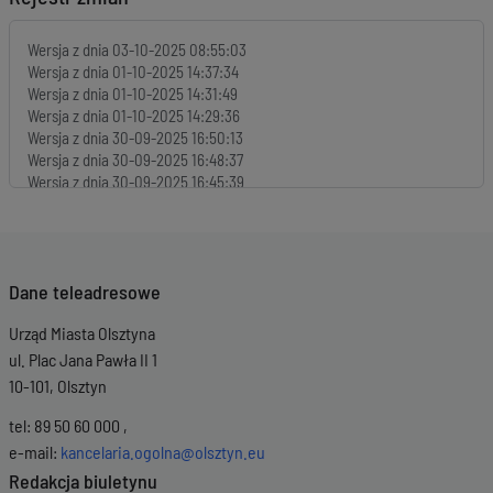
Wersja z dnia
03-10-2025 08:55:03
Wersja z dnia
01-10-2025 14:37:34
Wersja z dnia
01-10-2025 14:31:49
Wersja z dnia
01-10-2025 14:29:36
Wersja z dnia
30-09-2025 16:50:13
Wersja z dnia
30-09-2025 16:48:37
Wersja z dnia
30-09-2025 16:45:39
Wersja z dnia
30-09-2025 16:42:44
Wersja z dnia
30-09-2025 16:39:05
Wersja z dnia
30-09-2025 16:35:47
Wersja z dnia
30-09-2025 16:34:15
Dane teleadresowe
Wersja z dnia
30-09-2025 14:11:40
Wersja z dnia
30-09-2025 14:08:38
Urząd Miasta Olsztyna
Wersja z dnia
30-09-2025 14:03:39
Wersja z dnia
30-09-2025 13:55:04
ul. Plac Jana Pawła II 1
Wersja z dnia
29-09-2025 15:02:35
10-101, Olsztyn
Wersja z dnia
29-09-2025 13:03:50
Wersja z dnia
29-09-2025 12:58:06
tel: 89 50 60 000 ,
Wersja z dnia
29-09-2025 12:46:36
e-mail:
kancelaria.ogolna@olsztyn.eu
Wersja z dnia
29-09-2025 09:06:35
Redakcja biuletynu
Wersja z dnia
29-09-2025 08:41:07