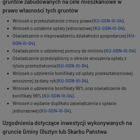
gruntów zabudowanych na cele mieszkaniowe w
prawo własności tych gruntów
Wniosek o przekształcenie z mocy prawa (
KU-GGN-III-04
).
Wniosek o ustalenie opłaty jednorazowej (
KU-GGN-III-04
).
Oświadczenie o nieprowadzeniu działalności gospodarczej (
KU-
GGN-III-04
).
Oświadczenie o udzielonej pomocy de minimis (
KU-GGN-III-04
).
Oświadczenie przedsiębiorcy o okresie wnoszenia opłaty z
tytułu przekształcenia (
KU-GGN-III-04
).
Wniosek o udzielenie bonifikaty od opłaty przekształceniowej
wnoszonej za dany rok (
KU-GGN-III-04
).
Wniosek o udzielenie bonifikaty 99% oraz oświadczenie do
bonifikaty 99% (
KU-GGN-III-04
).
Wniosek o wydanie duplikatu zaświadczenia o spłacie
jednorazowej (
KU-GGN-III-04
).
Uzgodnienia dotyczące inwestycji wykonywanych na
gruncie Gminy Olsztyn lub Skarbu Państwa