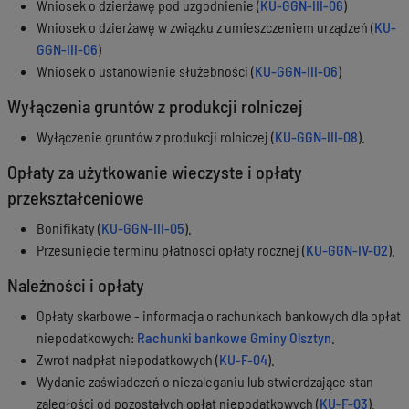
Wniosek o dzierżawę pod uzgodnienie (
KU-GGN-III-06
)
Wniosek o dzierżawę w związku z umieszczeniem urządzeń (
KU-
GGN-III-06
)
Wniosek o ustanowienie służebności (
KU-GGN-III-06
)
Wyłączenia gruntów z produkcji rolniczej
Wyłączenie gruntów z produkcji rolniczej (
KU-GGN-III-08
).
Opłaty za użytkowanie wieczyste i opłaty
przekształceniowe
Bonifikaty (
KU-GGN-III-05
).
Przesunięcie terminu płatnosci opłaty rocznej (
KU-GGN-IV-02
).
Należności i opłaty
Opłaty skarbowe - informacja o rachunkach bankowych dla opłat
niepodatkowych:
Rachunki bankowe Gminy Olsztyn
.
Zwrot nadpłat niepodatkowych (
KU-F-04
).
Wydanie zaświadczeń o niezaleganiu lub stwierdzające stan
zaległości od pozostałych opłat niepodatkowych (
KU-F-03
).