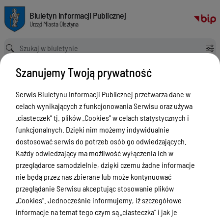
Mapa usług z zakresu geodezji i gospodarki nieruchomościami
Biuletyn Informacji Publicznej Urząd Miasta Olsztyna
Biuletyn Informacji Publicznej
Urząd Miasta Olsztyna
Ścieżka powrotu
Strona główna
Mapa usług z zakresu geodezji i gospodarki nieruchomościami
Szanujemy Twoją prywatność
Mapa usług z zakresu geodezji i
gospodarki nieruchomościami
Serwis Biuletynu Informacji Publicznej przetwarza dane w
celach wynikających z funkcjonowania Serwisu oraz używa
Menu Przedmiotowe
„ciasteczek” tj. plików „Cookies” w celach statystycznych i
funkcjonalnych. Dzięki nim możemy indywidualnie
ZAŁATWIANIE SPRAW
dostosować serwis do potrzeb osób go odwiedzających.
Ogłoszenia
Każdy odwiedzający ma możliwość wyłączenia ich w
przeglądarce samodzielnie, dzięki czemu żadne informacje
Bezpieczeństwo
nie będą przez nas zbierane lub może kontynuować
Urodzenia, małżeństwa, zgony,
przeglądanie Serwisu akceptując stosowanie plików
meldunek, dowód, komunikacja,
„Cookies”. Jednocześnie informujemy, iż szczegółowe
działalność, alkohol
informacje na temat tego czym są „ciasteczka” i jak je