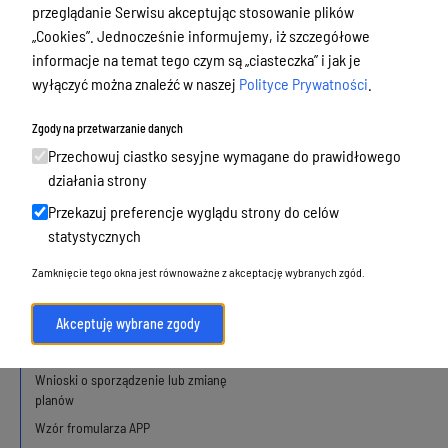
działalność, alkohol
przeglądanie Serwisu akceptując stosowanie plików
„Cookies”. Jednocześnie informujemy, iż szczegółowe
Budżet, finanse i majątek
informacje na temat tego czym są „ciasteczka” i jak je
Podatki i opłaty, umorzenia, ulgi i
wyłączyć można znaleźć w naszej
Polityce Prywatności
.
dotacje
Zgody na przetwarzanie danych
Urbanistyka, architektura i zabytki
Przechowuj ciastko sesyjne wymagane do prawidłowego
Mapa usług z obszaru urbanistyki i
działania strony
architektury
Przekazuj preferencje wyglądu strony do celów
statystycznych
Plan ogólny Olsztyna
Zamknięcie tego okna jest równoważne z akceptację wybranych zgód.
Obowiązujące
Akceptuję wybrane zgody
W opracowaniu
Wnioski o sporządzenie lub zmianę
planów
Wzór fromularza APP