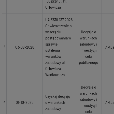
106 przy ul. M.
Orłowicza
UA.6730.137.2026
Obwieszczenie o
wszczęciu
Decyzje o
postępowania w
warunkach
sprawie
zabudowy i
03-08-2026
Aktua
2
ustalenia
inwestycji
warunków
celu
zabudowy ul.
publicznego
Orłowicza
Wańkowicza
Decyzje o
warunkach
Uzyskaj decyzję
zabudowy i
01-10-2025
o warunkach
Aktua
3
inwestycji
zabudowy
celu