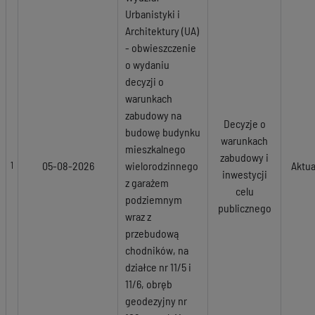
Urbanistyki i
Architektury (UA)
- obwieszczenie
o wydaniu
decyzji o
warunkach
zabudowy na
Decyzje o
budowę budynku
warunkach
mieszkalnego
zabudowy i
05-08-2026
wielorodzinnego
Aktua
1
inwestycji
z garażem
celu
podziemnym
publicznego
wraz z
przebudową
chodników, na
działce nr 11/5 i
11/6, obręb
geodezyjny nr