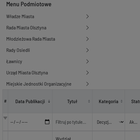
Menu Podmiotowe
Władze Miasta
Rada Miasta Olsztyna
Młodzieżowa Rada Miasta
Rady Osiedli
Ławnicy
Urząd Miasta Olsztyna
Miejskie Jednostki Organizacyjne
Decyzje o warunkach zabudowy i inwestycji celu publicznego
Data Publikacji
Tytuł
Kategoria
Stat
#
Wydział