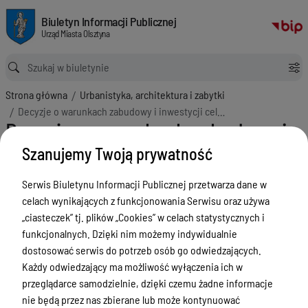
Decyzje o warunkach zabudowy i inwestycji celu publicznego
Biuletyn Informacji Publicznej Urząd Miasta Olsztyna
Biuletyn Informacji Publicznej
Urząd Miasta Olsztyna
Ścieżka powrotu
Strona główna
Urbanistyka, architektura i zabytki
Decyzje o warunkach zabudowy i inwestycji celu publicznego
Decyzje o warunkach zabudowy i
inwestycji celu publicznego
Szanujemy Twoją prywatność
Menu Przedmiotowe
Serwis Biuletynu Informacji Publicznej przetwarza dane w
celach wynikających z funkcjonowania Serwisu oraz używa
ZAŁATWIANIE SPRAW
„ciasteczek” tj. plików „Cookies” w celach statystycznych i
Ogłoszenia
funkcjonalnych. Dzięki nim możemy indywidualnie
dostosować serwis do potrzeb osób go odwiedzających.
Bezpieczeństwo
Każdy odwiedzający ma możliwość wyłączenia ich w
Urodzenia, małżeństwa, zgony,
przeglądarce samodzielnie, dzięki czemu żadne informacje
meldunek, dowód, komunikacja,
nie będą przez nas zbierane lub może kontynuować