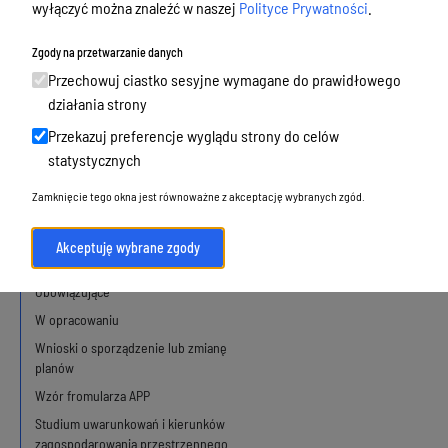
Budżet, finanse i majątek
wyłączyć można znaleźć w naszej
Polityce Prywatności
.
Podatki i opłaty, umorzenia, ulgi i
Zgody na przetwarzanie danych
dotacje
Przechowuj ciastko sesyjne wymagane do prawidłowego
Urbanistyka, architektura i zabytki
działania strony
Przekazuj preferencje wyglądu strony do celów
Mapa usług z obszaru urbanistyki i
statystycznych
architektury
Zamknięcie tego okna jest równoważne z akceptację wybranych zgód.
Plan ogólny Olsztyna
Akceptuję wybrane zgody
Obowiązujące
W opracowaniu
Wnioski o sporządzenie lub zmianę
planów
Wzór fromularza APP
Studium uwarunkowań i kierunków
zagospodarowania przestrzennego