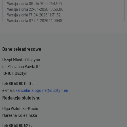
Wersja z dnia
06-05-2026 14:13:27
Wersja z dnia
22-04-2026 10:56:00
Wersja z dnia
17-04-2026 11:31:32
Wersja z dnia
07-04-2026 14:09:00
Wersja z dnia
13-02-2026 09:08:19
Wersja z dnia
16-12-2025 09:11:34
Wersja z dnia
30-10-2025 12:51:37
Wersja z dnia
30-10-2025 12:16:18
Dane teleadresowe
Wersja z dnia
30-10-2025 12:15:01
Wersja z dnia
13-10-2025 08:19:25
Urząd Miasta Olsztyna
Wersja z dnia
13-10-2025 08:18:17
Wersja z dnia
30-09-2025 15:22:03
ul. Plac Jana Pawła II 1
Wersja z dnia
30-09-2025 14:51:34
10-101, Olsztyn
Wersja z dnia
30-09-2025 14:49:23
Wersja z dnia
01-09-2025 13:30:55
tel: 89 50 60 000 ,
Wersja z dnia
11-08-2025 11:37:19
e-mail:
kancelaria.ogolna@olsztyn.eu
Wersja z dnia
14-07-2025 20:37:56
Redakcja biuletynu
Olga Walnicka-Kucio
Marzena Kolesińska
tel: 89 50 60 527 ,