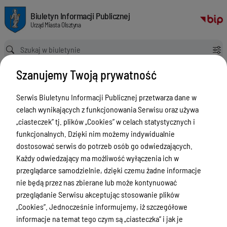
Miejski Konserwator Zabytków (MKZ) - Gminna Ewidencja Zabytków Mias
Biuletyn Informacji Publicznej Urząd Miasta Olsztyna
Biuletyn Informacji Publicznej
Urząd Miasta Olsztyna
Ścieżka powrotu
Strona główna
Archiwa, ewidencje i rejestry
Ewidencje i wykazy
Szanujemy Twoją prywatność
Miejski Konserwator Zabytków (MKZ) - Gminna Ewidencja Zabytków Miasta Olsztyna
Ewidencje i wykazy
Serwis Biuletynu Informacji Publicznej przetwarza dane w
celach wynikających z funkcjonowania Serwisu oraz używa
Menu Przedmiotowe
„ciasteczek” tj. plików „Cookies” w celach statystycznych i
ZAŁATWIANIE SPRAW
funkcjonalnych. Dzięki nim możemy indywidualnie
dostosować serwis do potrzeb osób go odwiedzających.
Ogłoszenia
Każdy odwiedzający ma możliwość wyłączenia ich w
Bezpieczeństwo
przeglądarce samodzielnie, dzięki czemu żadne informacje
nie będą przez nas zbierane lub może kontynuować
Urodzenia, małżeństwa, zgony,
przeglądanie Serwisu akceptując stosowanie plików
meldunek, dowód, komunikacja,
„Cookies”. Jednocześnie informujemy, iż szczegółowe
działalność, alkohol
informacje na temat tego czym są „ciasteczka” i jak je