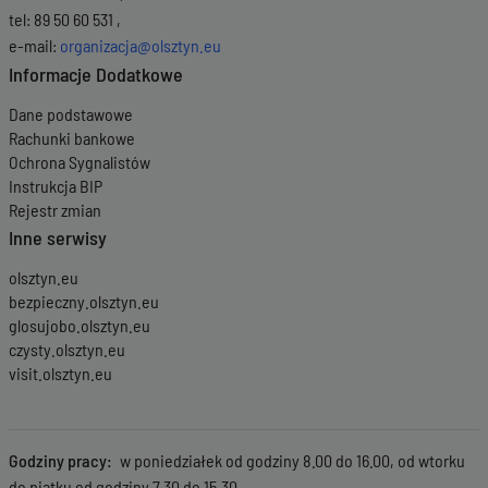
tel: 89 50 60 531 ,
e-mail:
organizacja@olsztyn.eu
Informacje Dodatkowe
Dane podstawowe
Rachunki bankowe
Ochrona Sygnalistów
Instrukcja BIP
Rejestr zmian
Inne serwisy
olsztyn.eu
bezpieczny.olsztyn.eu
glosujobo.olsztyn.eu
czysty.olsztyn.eu
visit.olsztyn.eu
Godziny pracy
w poniedziałek od godziny 8.00 do 16.00, od wtorku
do piątku od godziny 7.30 do 15.30