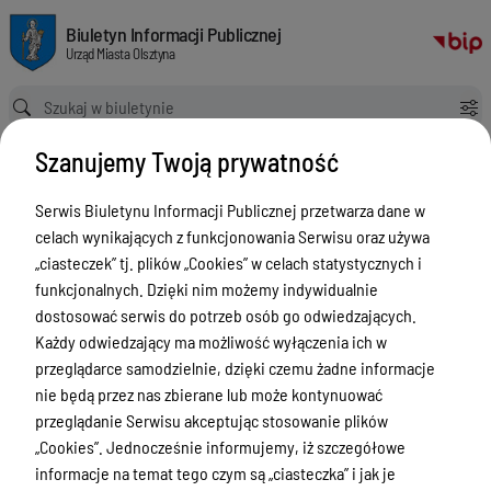
Geodezja i Gospodarka Nieruchomościami
Biuletyn Informacji Publicznej Urząd Miasta Olsztyna
Biuletyn Informacji Publicznej
Urząd Miasta Olsztyna
Ścieżka powrotu
Strona główna
Geodezja i Gospodarka Nieruchomościami
Szanujemy Twoją prywatność
Mapa usług z zakresu geodezji i
gospodarki nieruchomościami
Serwis Biuletynu Informacji Publicznej przetwarza dane w
celach wynikających z funkcjonowania Serwisu oraz używa
Menu Przedmiotowe
„ciasteczek” tj. plików „Cookies” w celach statystycznych i
funkcjonalnych. Dzięki nim możemy indywidualnie
ZAŁATWIANIE SPRAW
dostosować serwis do potrzeb osób go odwiedzających.
Ogłoszenia
Każdy odwiedzający ma możliwość wyłączenia ich w
przeglądarce samodzielnie, dzięki czemu żadne informacje
Bezpieczeństwo
nie będą przez nas zbierane lub może kontynuować
Urodzenia, małżeństwa, zgony,
przeglądanie Serwisu akceptując stosowanie plików
meldunek, dowód, komunikacja,
„Cookies”. Jednocześnie informujemy, iż szczegółowe
działalność, alkohol
informacje na temat tego czym są „ciasteczka” i jak je