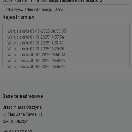
Osoba, która zmieniła informację:
Marzena Kolesińska (OK)
Liczba wyświetleń informacji:
10793
Rejestr zmian
Wersja z dnia
03-10-2025 08:55:03
Wersja z dnia
01-10-2025 14:37:34
Wersja z dnia
01-10-2025 14:31:49
Wersja z dnia
01-10-2025 14:29:36
Wersja z dnia
30-09-2025 16:50:13
Wersja z dnia
30-09-2025 16:48:37
Wersja z dnia
30-09-2025 16:45:39
Wersja z dnia
30-09-2025 16:42:44
Wersja z dnia
30-09-2025 16:39:05
Wersja z dnia
30-09-2025 16:35:47
Wersja z dnia
30-09-2025 16:34:15
Dane teleadresowe
Wersja z dnia
30-09-2025 14:11:40
Wersja z dnia
30-09-2025 14:08:38
Urząd Miasta Olsztyna
Wersja z dnia
30-09-2025 14:03:39
Wersja z dnia
30-09-2025 13:55:04
ul. Plac Jana Pawła II 1
Wersja z dnia
29-09-2025 15:02:35
10-101, Olsztyn
Wersja z dnia
29-09-2025 13:03:50
Wersja z dnia
29-09-2025 12:58:06
tel: 89 50 60 000 ,