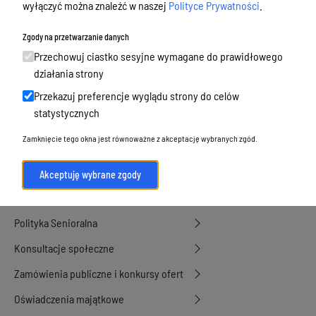
wyłączyć można znaleźć w naszej
Polityce Prywatności
.
Budżet, finanse i majątek
Podatki i opłaty, umorzenia, ulgi i
Zgody na przetwarzanie danych
dotacje
Przechowuj ciastko sesyjne wymagane do prawidłowego
działania strony
Urbanistyka, architektura i zabytki
Przekazuj preferencje wyglądu strony do celów
Geodezja, sprzedaż, dzierżawa
statystycznych
nieruchomości
Zamknięcie tego okna jest równoważne z akceptację wybranych zgód.
Środowisko
Strategie, programy, plany
Akceptuję wybrane zgody
Edukacja, oświata i opieka
Polityka Senioralna
Konsultacje społeczne
Zamówienia publiczne i konkursy ofert
Oświadczenia majątkowe