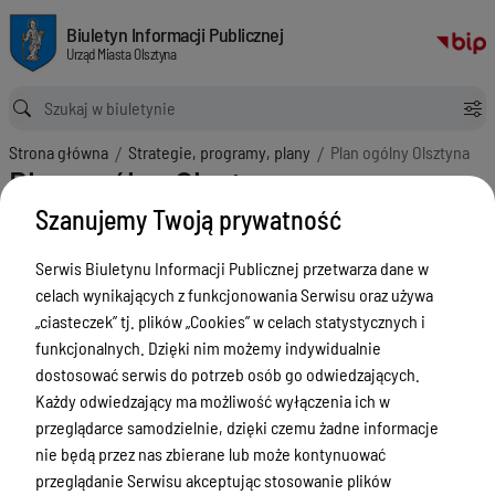
Plan ogólny Olsztyna
Biuletyn Informacji Publicznej Urząd Miasta Olsztyna
Biuletyn Informacji Publicznej
Urząd Miasta Olsztyna
Ścieżka powrotu
Strona główna
Strategie, programy, plany
Plan ogólny Olsztyna
Plan ogólny Olsztyna
Szanujemy Twoją prywatność
Menu Przedmiotowe
ZAŁATWIANIE SPRAW
Serwis Biuletynu Informacji Publicznej przetwarza dane w
celach wynikających z funkcjonowania Serwisu oraz używa
Ogłoszenia
„ciasteczek” tj. plików „Cookies” w celach statystycznych i
Bezpieczeństwo
funkcjonalnych. Dzięki nim możemy indywidualnie
dostosować serwis do potrzeb osób go odwiedzających.
Urodzenia, małżeństwa, zgony,
Każdy odwiedzający ma możliwość wyłączenia ich w
meldunek, dowód, komunikacja,
przeglądarce samodzielnie, dzięki czemu żadne informacje
działalność, alkohol
nie będą przez nas zbierane lub może kontynuować
Budżet, finanse i majątek
przeglądanie Serwisu akceptując stosowanie plików