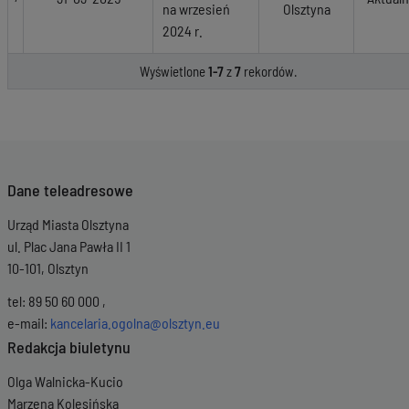
na wrzesień
Olsztyna
2024 r.
Wyświetlone
1-7
z
7
rekordów.
Dane teleadresowe
Urząd Miasta Olsztyna
ul. Plac Jana Pawła II 1
10-101, Olsztyn
tel: 89 50 60 000 ,
e-mail:
kancelaria.ogolna@olsztyn.eu
Redakcja biuletynu
Olga Walnicka-Kucio
Marzena Kolesińska