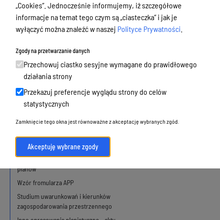
„Cookies”. Jednocześnie informujemy, iż szczegółowe
Podatki i opłaty, umorzenia, ulgi i
informacje na temat tego czym są „ciasteczka” i jak je
dotacje
wyłączyć można znaleźć w naszej
Polityce Prywatności
.
Urbanistyka, architektura i zabytki
Zgody na przetwarzanie danych
Mapa usług z obszaru urbanistyki i
Przechowuj ciastko sesyjne wymagane do prawidłowego
architektury
działania strony
Przekazuj preferencje wyglądu strony do celów
Plan ogólny Olsztyna
statystycznych
Zamknięcie tego okna jest równoważne z akceptację wybranych zgód.
Obowiązujące
W opracowaniu
Akceptuję wybrane zgody
Wnioski o sporządzenie lub zmianę
planów
Wzór fromularza APP
Studium uwarunkowań i kierunków
zagospodarowania przestrzennego
Inne opracowania planistyczne - akty