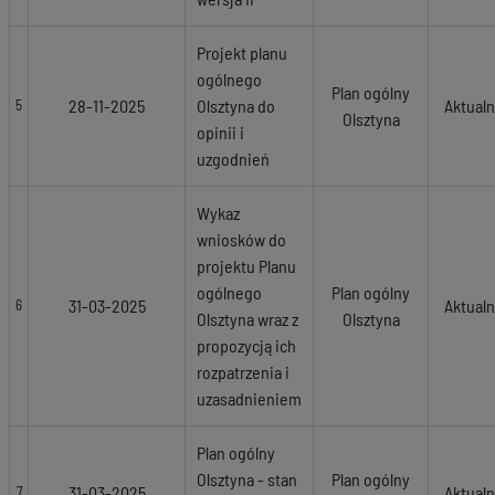
Projekt planu
ogólnego
Plan ogólny
28-11-2025
Olsztyna do
Aktual
5
Olsztyna
opinii i
uzgodnień
Wykaz
wniosków do
projektu Planu
ogólnego
Plan ogólny
31-03-2025
Aktual
6
Olsztyna wraz z
Olsztyna
propozycją ich
rozpatrzenia i
uzasadnieniem
Plan ogólny
Olsztyna - stan
Plan ogólny
31-03-2025
Aktual
7