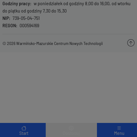
Godziny pracy
w poniedziałek od godziny 8.00 do 16.00, od wtorku
do piątku od godziny 7.30 do 15.30
NIP
739-05-04-751
REGON
000594169
© 2026 Warmińsko-Mazurskie Centrum Nowych Technologii
Menu wyróżnione
Start
Dostosuj
Menu