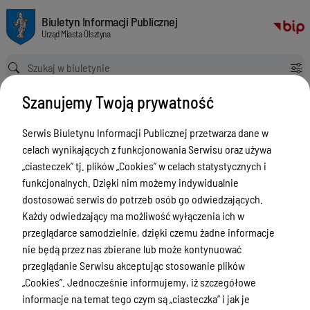
Zadania miasta
Biuletyn Informacji Publicznej Urząd Miasta Olsztyna
Biuletyn Informacji Publicznej
Urząd Miasta Olsztyna
Ścieżka powrotu
Strona główna
Zadania miasta
Szanujemy Twoją prywatność
Zadania miasta
Serwis Biuletynu Informacji Publicznej przetwarza dane w
Menu Przedmiotowe
celach wynikających z funkcjonowania Serwisu oraz używa
ZAŁATWIANIE SPRAW
„ciasteczek” tj. plików „Cookies” w celach statystycznych i
funkcjonalnych. Dzięki nim możemy indywidualnie
Ogłoszenia
dostosować serwis do potrzeb osób go odwiedzających.
Bezpieczeństwo
Każdy odwiedzający ma możliwość wyłączenia ich w
przeglądarce samodzielnie, dzięki czemu żadne informacje
Urodzenia, małżeństwa, zgony,
nie będą przez nas zbierane lub może kontynuować
meldunek, dowód, komunikacja,
przeglądanie Serwisu akceptując stosowanie plików
działalność, alkohol
„Cookies”. Jednocześnie informujemy, iż szczegółowe
Budżet, finanse i majątek
informacje na temat tego czym są „ciasteczka” i jak je