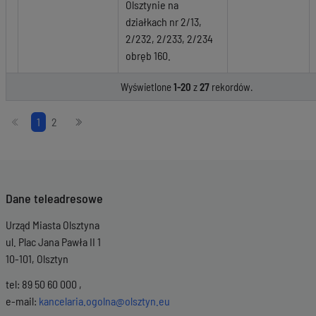
Olsztynie na
działkach nr 2/13,
2/232, 2/233, 2/234
obręb 160.
Wyświetlone
1-20
z
27
rekordów.
Stronicowanie
1
2
Dane teleadresowe
Urząd Miasta Olsztyna
ul. Plac Jana Pawła II 1
10-101, Olsztyn
tel: 89 50 60 000 ,
e-mail:
kancelaria.ogolna@olsztyn.eu