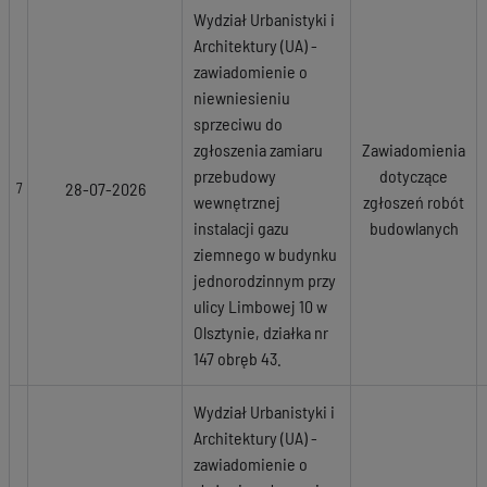
Wydział Urbanistyki i
Architektury (UA) -
zawiadomienie o
niewniesieniu
sprzeciwu do
zgłoszenia zamiaru
Zawiadomienia
przebudowy
dotyczące
28-07-2026
7
wewnętrznej
zgłoszeń robót
instalacji gazu
budowlanych
ziemnego w budynku
jednorodzinnym przy
ulicy Limbowej 10 w
Olsztynie, działka nr
147 obręb 43.
Wydział Urbanistyki i
Architektury (UA) -
zawiadomienie o