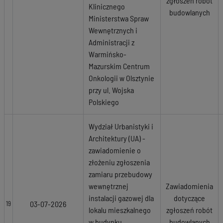
zgłoszeń robót
Klinicznego
budowlanych
Ministerstwa Spraw
Wewnętrznych i
Administracji z
Warmińsko-
Mazurskim Centrum
Onkologii w Olsztynie
przy ul. Wojska
Polskiego
Wydział Urbanistyki i
Architektury (UA) -
zawiadomienie o
złożeniu zgłoszenia
zamiaru przebudowy
wewnętrznej
Zawiadomienia
instalacji gazowej dla
dotyczące
03-07-2026
19
lokalu mieszkalnego
zgłoszeń robót
w budynku
budowlanych