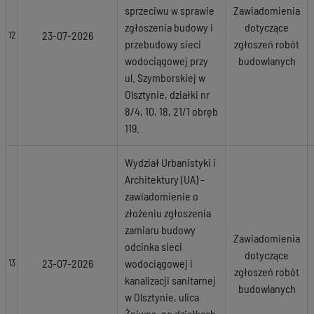
sprzeciwu w sprawie
Zawiadomienia
zgłoszenia budowy i
dotyczące
23-07-2026
12
przebudowy sieci
zgłoszeń robót
wodociągowej przy
budowlanych
ul. Szymborskiej w
Olsztynie, działki nr
8/4, 10, 18, 21/1 obręb
119.
Wydział Urbanistyki i
Architektury (UA) -
zawiadomienie o
złożeniu zgłoszenia
zamiaru budowy
Zawiadomienia
odcinka sieci
dotyczące
23-07-2026
wodociągowej i
13
zgłoszeń robót
kanalizacji sanitarnej
budowlanych
w Olsztynie, ulica
Żniwna, po działkach