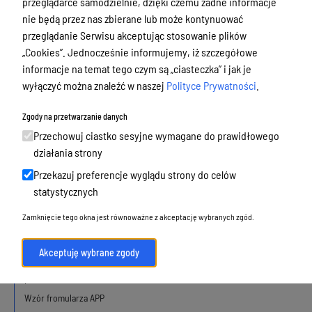
przeglądarce samodzielnie, dzięki czemu żadne informacje
działalność, alkohol
nie będą przez nas zbierane lub może kontynuować
Budżet, finanse i majątek
przeglądanie Serwisu akceptując stosowanie plików
„Cookies”. Jednocześnie informujemy, iż szczegółowe
Podatki i opłaty, umorzenia, ulgi i
informacje na temat tego czym są „ciasteczka” i jak je
dotacje
wyłączyć można znaleźć w naszej
Polityce Prywatności
.
Urbanistyka, architektura i zabytki
Zgody na przetwarzanie danych
Mapa usług z obszaru urbanistyki i
Przechowuj ciastko sesyjne wymagane do prawidłowego
architektury
działania strony
Przekazuj preferencje wyglądu strony do celów
Plan ogólny Olsztyna
statystycznych
Zamknięcie tego okna jest równoważne z akceptację wybranych zgód.
Obowiązujące
W opracowaniu
Akceptuję wybrane zgody
Wnioski o sporządzenie lub zmianę
planów
Wzór fromularza APP