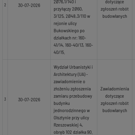
2Ø76,1/140 i
dotyczące
30-07-2026
2
przyłączy 2Ø60,
zgłoszeń robót
3/125, 2Ø48,3/110 w
budowlanych
rejonie ulicy
Bukowskiego po
działkach nr: 160-
41/14, 160-40/13, 160-
40/15.
Wydział Urbanistyki i
Architektury (UA) -
zawiadomienie o
złożeniu zgłoszenia
Zawiadomienia
zamiaru przebudowy
dotyczące
30-07-2026
3
budynku
zgłoszeń robót
jednorodzinnego w
budowlanych
Olsztynie przy ulicy
Rzeszowskiej 4,
obręb 102 działka 90.