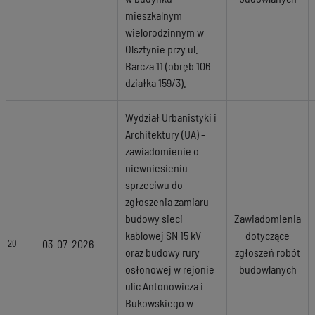
mieszkalnym
wielorodzinnym w
Olsztynie przy ul.
Barcza 11 (obręb 106
działka 159/3).
Wydział Urbanistyki i
Architektury (UA) -
zawiadomienie o
niewniesieniu
sprzeciwu do
zgłoszenia zamiaru
budowy sieci
Zawiadomienia
kablowej SN 15 kV
dotyczące
03-07-2026
20
oraz budowy rury
zgłoszeń robót
osłonowej w rejonie
budowlanych
ulic Antonowicza i
Bukowskiego w