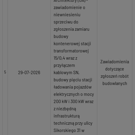
zawiadomienie o
niewniesieniu
sprzeciwu do
zgłoszenia zamiaru
budowy
kontenerowej stacji
transformatorowej
15/0,4 wraz z
Zawiadomienia
przyłączem
dotyczące
29-07-2026
kablowym SN,
5
zgłoszeń robót
budowy pięciu stacji
budowlanych
ładowania pojazdów
elektrycznych o mocy
200 kW i 300 kW wraz
z niezbędną
infrastrukturą
techniczną przy ulicy
Sikorskiego 31 w