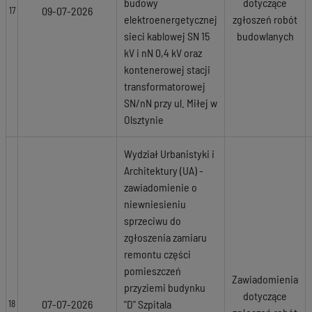
budowy
dotyczące
09-07-2026
17
elektroenergetycznej
zgłoszeń robót
sieci kablowej SN 15
budowlanych
kV i nN 0,4 kV oraz
kontenerowej stacji
transformatorowej
SN/nN przy ul. Miłej w
Olsztynie
Wydział Urbanistyki i
Architektury (UA) -
zawiadomienie o
niewniesieniu
sprzeciwu do
zgłoszenia zamiaru
remontu części
pomieszczeń
Zawiadomienia
przyziemi budynku
dotyczące
07-07-2026
"D" Szpitala
18