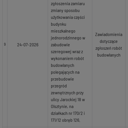
zgłoszenia zamiaru
zmiany sposobu
użytkowania części
budynku
mieszkalnego
Zawiadomienia
jednorodzinnego w
dotyczące
24-07-2026
zabudowie
9
zgłoszeń robót
szeregowej wraz z
budowlanych
wykonaniem robót
budowlanych
polegających na
przebudowie
przegród
zewnętrznych przy
ulicy Jarockiej 18 w
Olsztynie, na
działkach nr 170/2 i
171/12 obręb 126.