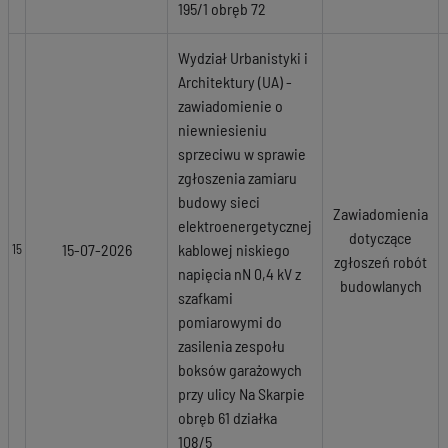
195/1 obręb 72
Wydział Urbanistyki i
Architektury (UA) -
zawiadomienie o
niewniesieniu
sprzeciwu w sprawie
zgłoszenia zamiaru
budowy sieci
Zawiadomienia
elektroenergetycznej
dotyczące
15-07-2026
kablowej niskiego
15
zgłoszeń robót
napięcia nN 0,4 kV z
budowlanych
szafkami
pomiarowymi do
zasilenia zespołu
boksów garażowych
przy ulicy Na Skarpie
obręb 61 działka
108/5