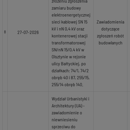
złożeniu zgłoszenia
zamiaru budowy
elektroenergetycznej
sieci kablowej SN 15
Zawiadomienia
kV i nN 0,4 kV oraz
dotyczące
27-07-2026
8
kontenerowej stacji
zgłoszeń robót
transformatorowej
budowlanych
SN/nN 15/0,4 kV w
Olsztynie w rejonie
ulicy Bałtyckiej, po
działkach: 74/1, 74/2
obręb 40 i 87, 255/15,
255/14 obręb 140.
Wydział Urbanistyki i
Architektury (UA) -
zawiadomienie o
niewniesieniu
sprzeciwu do