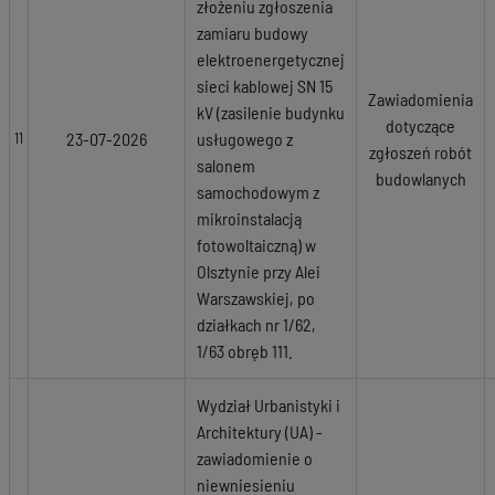
złożeniu zgłoszenia
zamiaru budowy
elektroenergetycznej
sieci kablowej SN 15
Zawiadomienia
kV (zasilenie budynku
dotyczące
23-07-2026
usługowego z
11
zgłoszeń robót
salonem
budowlanych
samochodowym z
mikroinstalacją
fotowoltaiczną) w
Olsztynie przy Alei
Warszawskiej, po
działkach nr 1/62,
1/63 obręb 111.
Wydział Urbanistyki i
Architektury (UA) -
zawiadomienie o
niewniesieniu