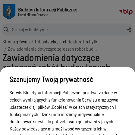
Zawiadomienia dotyczące zgłoszeń robót budowlanych
Biuletyn Informacji Publicznej Urząd Miasta Olsztyna
Biuletyn Informacji Publicznej
Urząd Miasta Olsztyna
Ścieżka powrotu
Strona główna
Urbanistyka, architektura i zabytki
Zawiadomienia dotyczące zgłoszeń robót budowlanych
Zawiadomienia dotyczące
zgłoszeń robót budowlanych
Menu Przedmiotowe
Szanujemy Twoją prywatność
ZAŁATWIANIE SPRAW
Serwis Biuletynu Informacji Publicznej przetwarza dane w
celach wynikających z funkcjonowania Serwisu oraz używa
Ogłoszenia
„ciasteczek” tj. plików „Cookies” w celach statystycznych i
Bezpieczeństwo
funkcjonalnych. Dzięki nim możemy indywidualnie
dostosować serwis do potrzeb osób go odwiedzających.
Urodzenia, małżeństwa, zgony,
Każdy odwiedzający ma możliwość wyłączenia ich w
meldunek, dowód, komunikacja,