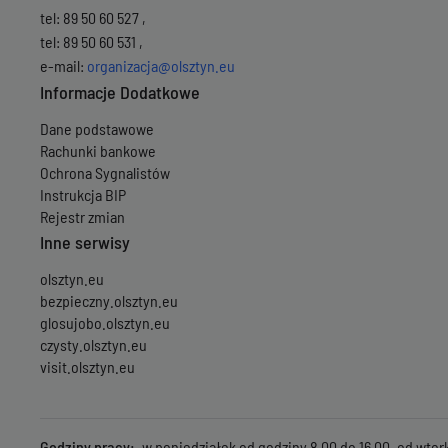
tel: 89 50 60 527 ,
tel: 89 50 60 531 ,
e-mail:
organizacja@olsztyn.eu
Informacje Dodatkowe
Dane podstawowe
Rachunki bankowe
Ochrona Sygnalistów
Instrukcja BIP
Rejestr zmian
Inne serwisy
olsztyn.eu
bezpieczny.olsztyn.eu
glosujobo.olsztyn.eu
czysty.olsztyn.eu
visit.olsztyn.eu
Godziny pracy
w poniedziałek od godziny 8.00 do 16.00, od wtork