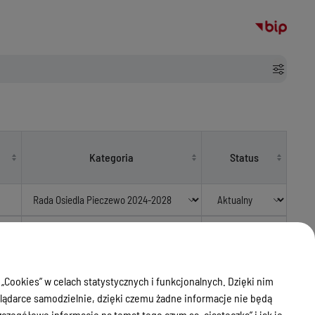
Kategoria
Status
r.
Rada Osiedla Pieczewo 2024-2028
Aktualny
Rada Osiedla Pieczewo 2024-2028
Aktualny
 „Cookies” w celach statystycznych i funkcjonalnych. Dzięki nim
ądarce samodzielnie, dzięki czemu żadne informacje nie będą
Rada Osiedla Pieczewo 2024-2028
Aktualny
zegółowe informacje na temat tego czym są „ciasteczka” i jak je