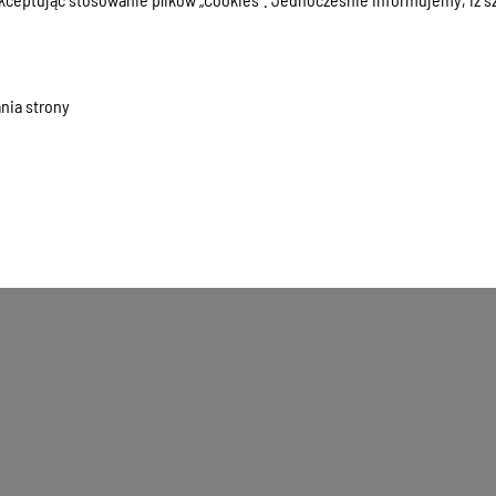
25
Plan pracy Rady Osiedla Pieczewo na 2025 rok
25
Sprawozdanie z działalności Rady Osiedla Pieczewo za 2024 rok
nia strony
25
Plan pracy Rady Osiedla Pieczewo na 2024 rok
26
Rada Osiedla Pieczewo 2024-2028
Wyświetlone
1-7
z
7
rekordów