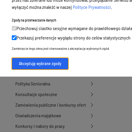
Podatki i opłaty, umorzenia, ulgi i
wyłączyć można znaleźć w naszej
Polityce Prywatności
.
04-12-20
4
dotacje
Zgody na przetwarzanie danych
Urbanistyka, architektura i zabytki
04-12-20
5
Przechowuj ciastko sesyjne wymagane do prawidłowego działa
Geodezja, sprzedaż, dzierżawa
Przekazuj preferencje wyglądu strony do celów statystycznych
25-02-20
6
nieruchomości
Zamknięcie tego okna jest równoważne z akceptację wybranych zgód.
Środowisko
13-03-20
7
Strategie, programy, plany
Akceptuję wybrane zgody
Edukacja, oświata i opieka
Polityka Senioralna
Konsultacje społeczne
Zamówienia publiczne i konkursy ofert
Oświadczenia majątkowe
Konkursy i nabory do pracy