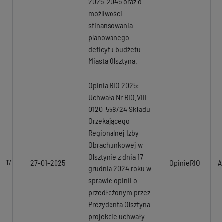
2025-2045 oraz o
możliwości
sfinansowania
planowanego
deficytu budżetu
Miasta Olsztyna.
Opinia RIO 2025:
Uchwała Nr RIO.VIII-
0120-558/24 Składu
Orzekającego
Regionalnej Izby
Obrachunkowej w
Olsztynie z dnia 17
27-01-2025
OpinieRIO
A
17
grudnia 2024 roku w
sprawie opinii o
przedłożonym przez
Prezydenta Olsztyna
projekcie uchwały