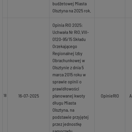
budżetowej Miasta
Olsztyna na 2025 rok.
Opinia RIO 2025:
Uchwała Nr RIO.VIII-
0120-95/15 Składu
Orzekającego
Regionalnej Izby
Obrachunkowej w
Olsztynie z dnia 5
marca 2015 roku w
sprawie opinii o
prawidłowości
16-07-2025
planowanej kwoty
OpinieRIO
A
18
długu Miasta
Olsztyna, na
podstawie przyjętej
przez jednostkę
samorządu