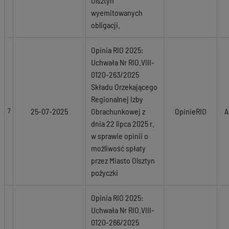
Olsztyn
wyemitowanych
obligacji.
Opinia RIO 2025:
Uchwała Nr RIO.VIII-
0120-263/2025
Składu Orzekającego
Regionalnej Izby
25-07-2025
Obrachunkowej z
OpinieRIO
A
7
dnia 22 lipca 2025 r.
w sprawie opinii o
możliwość spłaty
przez Miasto Olsztyn
pożyczki
Opinia RIO 2025:
Uchwała Nr RIO.VIII-
0120-266/2025