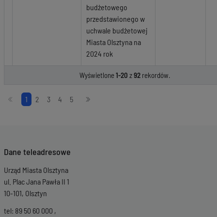
budżetowego
przedstawionego w
uchwale budżetowej
Miasta Olsztyna na
2024 rok
Wyświetlone
1-20
z
92
rekordów.
Stronicowanie
1
2
3
4
5
Dane teleadresowe
Urząd Miasta Olsztyna
ul. Plac Jana Pawła II 1
10-101, Olsztyn
tel: 89 50 60 000 ,