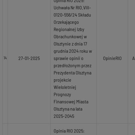
Opinia RIO 2025:
Uchwała Nr RIO.VIII-
0120-556/24 Składu
Orzekającego
Regionalnej Izby
Obrachunkowej w
Olsztynie z dnia 17
grudnia 2024 roku w
27-01-2025
sprawie opinii o
OpinieRIO
A
14
przedłożonym przez
Prezydenta Olsztyna
projekcie
Wieloletniej
Prognozy
Finansowej Miasta
Olsztyna na lata
2025-2045
Opinia RIO 2025: