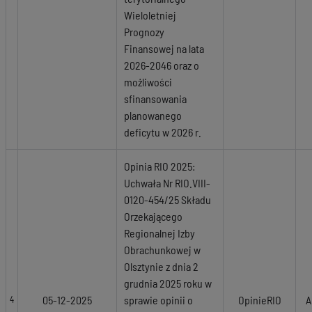
Wieloletniej
Prognozy
Finansowej na lata
2026-2046 oraz o
możliwości
sfinansowania
planowanego
deficytu w 2026 r.
Opinia RIO 2025:
Uchwała Nr RIO.VIII-
0120-454/25 Składu
Orzekającego
Regionalnej Izby
Obrachunkowej w
Olsztynie z dnia 2
grudnia 2025 roku w
05-12-2025
sprawie opinii o
OpinieRIO
A
4