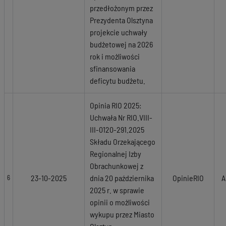
przedłożonym przez
Prezydenta Olsztyna
projekcie uchwały
budżetowej na 2026
rok i możliwości
sfinansowania
deficytu budżetu.
Opinia RIO 2025:
Uchwała Nr RIO.VIII-
III-0120-291.2025
Składu Orzekającego
Regionalnej Izby
Obrachunkowej z
23-10-2025
dnia 20 października
OpinieRIO
A
6
2025 r. w sprawie
opinii o możliwości
wykupu przez Miasto