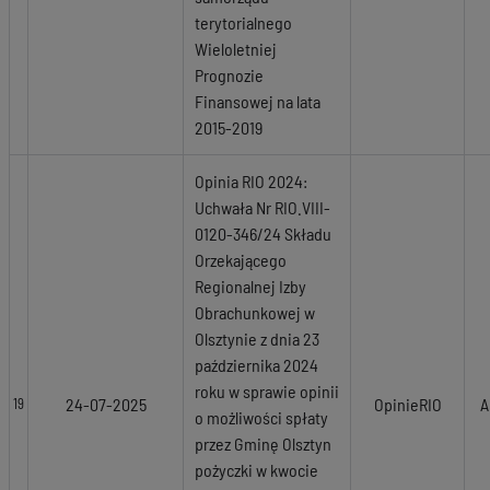
terytorialnego
Wieloletniej
Prognozie
Finansowej na lata
2015-2019
Opinia RIO 2024:
Uchwała Nr RIO.VIII-
0120-346/24 Składu
Orzekającego
Regionalnej Izby
Obrachunkowej w
Olsztynie z dnia 23
października 2024
roku w sprawie opinii
24-07-2025
OpinieRIO
A
19
o możliwości spłaty
przez Gminę Olsztyn
pożyczki w kwocie