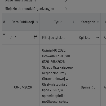
Miejskie Jednostki Organizacyjne
OpinieRIO
Data Publikacji
Tytuł
Kategoria
#
Opinia RIO 2026:
Uchwała Nr RIO.VIII-
0120-268/2026
Składu Orzekającego
Regionalnej Izby
Obrachunkowej w
Olsztynie z dnia 6
08-07-2026
OpinieRIO
A
1
lipca 2026 r. w
sprawie opinii o
możliwości spłaty