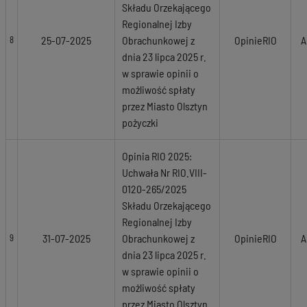
Składu Orzekającego
Regionalnej Izby
25-07-2025
Obrachunkowej z
OpinieRIO
A
8
dnia 23 lipca 2025 r.
w sprawie opinii o
możliwość spłaty
przez Miasto Olsztyn
pożyczki
Opinia RIO 2025:
Uchwała Nr RIO.VIII-
0120-265/2025
Składu Orzekającego
Regionalnej Izby
31-07-2025
Obrachunkowej z
OpinieRIO
A
9
dnia 23 lipca 2025 r.
w sprawie opinii o
możliwość spłaty
przez Miasto Olsztyn