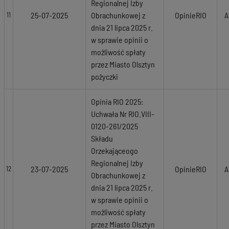
Regionalnej Izby
25-07-2025
Obrachunkowej z
OpinieRIO
A
11
dnia 21 lipca 2025 r.
w sprawie opinii o
możliwość spłaty
przez Miasto Olsztyn
pożyczki
Opinia RIO 2025:
Uchwała Nr RIO.VIII-
0120-261/2025
Składu
Orzekająceogo
Regionalnej Izby
23-07-2025
OpinieRIO
A
12
Obrachunkowej z
dnia 21 lipca 2025 r.
w sprawie opinii o
możliwość spłaty
przez Miasto Olsztyn