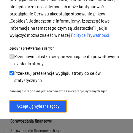
nie będą przez nas zbierane lub może kontynuować
przeglądanie Serwisu akceptując stosowanie plików
„Cookies”. Jednocześnie informujemy, iż szczegółowe
Projekt budżetu miasta Olsztyna
informacje na temat tego czym są „ciasteczka” i jak je
Budżet Miasta i jego zmiany
wyłączyć można znaleźć w naszej
Polityce Prywatności
.
Projekt Wieloletniej Prognozy
Finansowej
Zgody na przetwarzanie danych
Wieloletnia Prognoza Finansowa i jej
Przechowuj ciastko sesyjne wymagane do prawidłowego
zmiany
działania strony
Sprawzodania roczne z wykonania
Przekazuj preferencje wyglądu strony do celów
budżetu
statystycznych
Sprawozdania budżetowe
Zamknięcie tego okna jest równoważne z akceptację wybranych zgód.
Opinie Regionalnej Izby
Obrachunkowej (RIO)
Informacje wynikające z art. 37 ust. 1
Akceptuję wybrane zgody
ustawy o finansach publicznych
Sprawozdania finansowe Urzędu