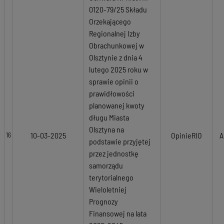
0120-79/25 Składu
Orzekającego
Regionalnej Izby
Obrachunkowej w
Olsztynie z dnia 4
lutego 2025 roku w
sprawie opinii o
prawidłowości
planowanej kwoty
długu Miasta
Olsztyna na
10-03-2025
OpinieRIO
A
16
podstawie przyjętej
przez jednostkę
samorządu
terytorialnego
Wieloletniej
Prognozy
Finansowej na lata