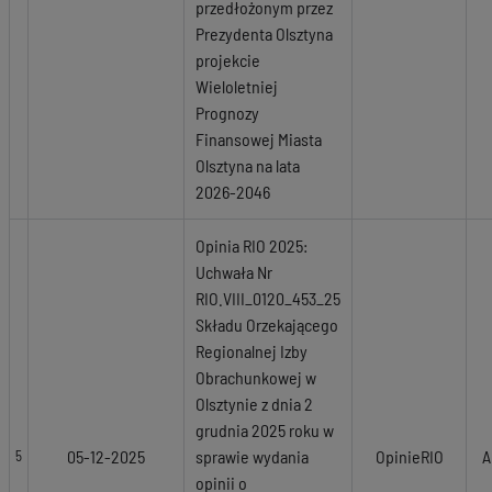
przedłożonym przez
Prezydenta Olsztyna
projekcie
Wieloletniej
Prognozy
Finansowej Miasta
Olsztyna na lata
2026-2046
Opinia RIO 2025:
Uchwała Nr
RIO.VIII_0120_453_25
Składu Orzekającego
Regionalnej Izby
Obrachunkowej w
Olsztynie z dnia 2
grudnia 2025 roku w
05-12-2025
sprawie wydania
OpinieRIO
A
5
opinii o