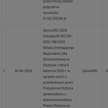
przez Gminę Olsztyn
pożyczki w
wysokości
31.102.570,80 zł
Opinia RIO 2026:
Uchwała Nr RIO.VIII-
0120-136/2026
Składu Orzekającego
Regionalnej Izby
Obrachunkowej w
Olsztynie z dnia 8
10-04-2026
kwietnia 2026 r. w
OpinieRIO
A
2
sprawie opinii o
przedłożonym przez
Prezydenta Olsztyna
sprawozdaniu z
wykonania budżetu
Miasta Olsztyna za