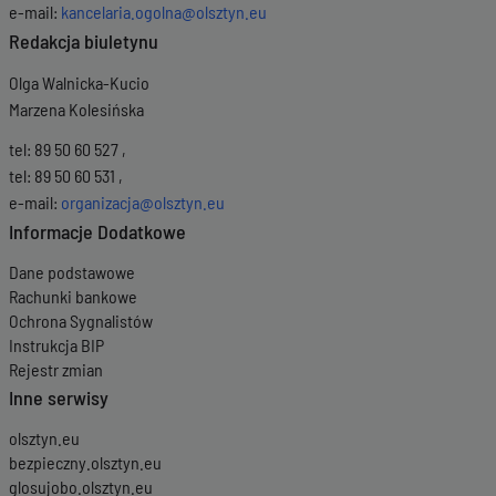
e-mail:
kancelaria.ogolna@olsztyn.eu
Redakcja biuletynu
Olga Walnicka-Kucio
Marzena Kolesińska
tel: 89 50 60 527 ,
tel: 89 50 60 531 ,
e-mail:
organizacja@olsztyn.eu
Informacje Dodatkowe
Dane podstawowe
Rachunki bankowe
Ochrona Sygnalistów
Instrukcja BIP
Rejestr zmian
Inne serwisy
olsztyn.eu
bezpieczny.olsztyn.eu
glosujobo.olsztyn.eu