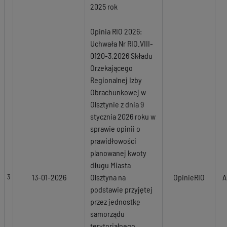
2025 rok
Opinia RIO 2026:
Uchwała Nr RIO.VIII-
0120-3.2026 Składu
Orzekającego
Regionalnej Izby
Obrachunkowej w
Olsztynie z dnia 9
stycznia 2026 roku w
sprawie opinii o
prawidłowości
planowanej kwoty
długu Miasta
13-01-2026
Olsztyna na
OpinieRIO
A
3
podstawie przyjętej
przez jednostkę
samorządu
terytorialnego