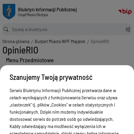
OpinieRIO
Biuletyn Informacji Publicznej Urząd Miasta Olsztyna
Biuletyn Informacji Publicznej
Urząd Miasta Olsztyna
Ścieżka powrotu
Strona główna
Budzet Miasta WPF Majątek
OpinieRIO
OpinieRIO
Menu Przedmiotowe
ZAŁATWIANIE SPRAW
Szanujemy Twoją prywatność
Ogłoszenia
Serwis Biuletynu Informacji Publicznej przetwarza dane w
Bezpieczeństwo
celach wynikających z funkcjonowania Serwisu oraz używa
Urodzenia, małżeństwa, zgony,
„ciasteczek” tj. plików „Cookies” w celach statystycznych i
meldunek, dowód, komunikacja,
funkcjonalnych. Dzięki nim możemy indywidualnie
działalność, alkohol
dostosować serwis do potrzeb osób go odwiedzających.
Każdy odwiedzający ma możliwość wyłączenia ich w
Budżet, finanse i majątek
przeglądarce samodzielnie, dzięki czemu żadne informacje