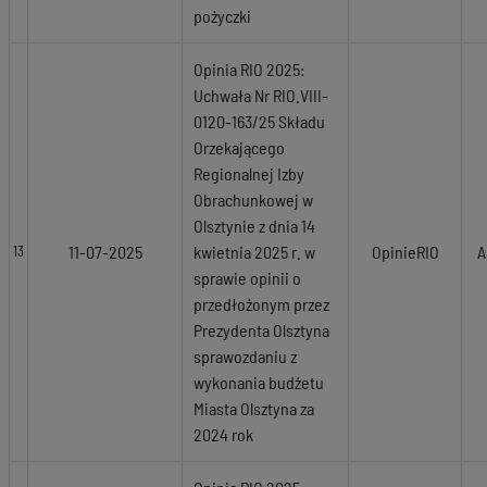
pożyczki
Opinia RIO 2025:
Uchwała Nr RIO.VIII-
0120-163/25 Składu
Orzekającego
Regionalnej Izby
Obrachunkowej w
Olsztynie z dnia 14
11-07-2025
kwietnia 2025 r. w
OpinieRIO
A
13
sprawie opinii o
przedłożonym przez
Prezydenta Olsztyna
sprawozdaniu z
wykonania budżetu
Miasta Olsztyna za
2024 rok