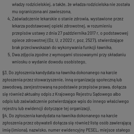
władzy rodzicielskiej, a także, że władza rodzicielska nie została
mu ograniczona ani zawieszona.
Zaświadczenie lekarskie o stanie zdrowia, wystawione przez
lekarza podstawowej opieki zdrowotnej, w rozumieniu
przepisów ustawy z dnia 27 października 2017 r. o podstawowej
opiece zdrowotnej (Dz. U. z 2022 r. poz. 2527), stwierdzające
brak przeciwwskazań do wykonywania funkcji ławnika.
Dwa zdjęcia zgodne z wymogami stosowanymi przy składaniu
wniosku o wydanie dowodu osobistego.
§3. Do zgłoszenia kandydata na ławnika dokonanego na karcie
zgłoszenia przez stowarzyszenie, inną organizację społeczną lub
zawodową, zarejestrowaną na podstawie przepisów prawa, dołącza
się również aktualny odpis z Krajowego Rejestru Sądowego albo
odpis lub zaświadczenie potwierdzające wpis do innego właściwego
rejestru lub ewidencji dotyczące tej organizacji.
§4. Do zgłoszenia kandydata na ławnika dokonanego na karcie
zgłoszenia przez obywateli dołącza się również listę osób zawierającą
imię (imiona), nazwisko, numer ewidencyjny PESEL, miejsce stałego