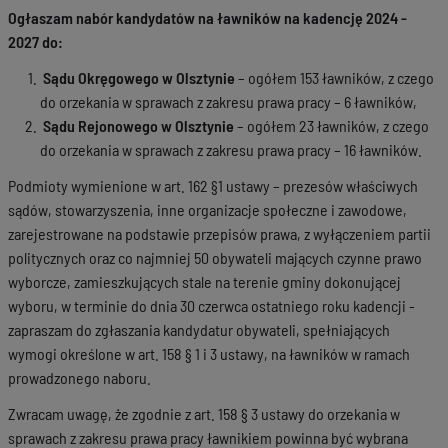
Ogłaszam nabór kandydatów na ławników na kadencję 2024 -
2027 do:
Sądu Okręgowego w Olsztynie
– ogółem 153 ławników, z czego
do orzekania w sprawach z zakresu prawa pracy – 6 ławników,
Sądu Rejonowego w Olsztynie
– ogółem 23 ławników, z czego
do orzekania w sprawach z zakresu prawa pracy – 16 ławników.
Podmioty wymienione w art. 162 §1 ustawy – prezesów właściwych
sądów, stowarzyszenia, inne organizacje społeczne i zawodowe,
zarejestrowane na podstawie przepisów prawa, z wyłączeniem partii
politycznych oraz co najmniej 50 obywateli mających czynne prawo
wyborcze, zamieszkujących stale na terenie gminy dokonującej
wyboru, w terminie do dnia 30 czerwca ostatniego roku kadencji -
zapraszam do zgłaszania kandydatur obywateli, spełniających
wymogi określone w art. 158 § 1 i 3 ustawy, na ławników w ramach
prowadzonego naboru.
Zwracam uwagę, że zgodnie z art. 158 § 3 ustawy do orzekania w
sprawach z zakresu prawa pracy ławnikiem powinna być wybrana