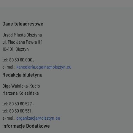
Wersja z dnia
11-02-2025 08:51:06
Wersja z dnia
10-02-2025 15:52:23
Wersja z dnia
10-02-2025 15:45:48
Dane teleadresowe
Urząd Miasta Olsztyna
ul. Plac Jana Pawła II 1
10-101, Olsztyn
tel: 89 50 60 000 ,
e-mail:
kancelaria.ogolna@olsztyn.eu
Redakcja biuletynu
Olga Walnicka-Kucio
Marzena Kolesińska
tel: 89 50 60 527 ,
tel: 89 50 60 531 ,
e-mail:
organizacja@olsztyn.eu
Informacje Dodatkowe