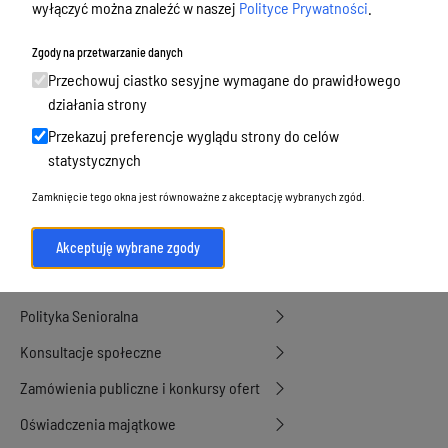
wyłączyć można znaleźć w naszej
Polityce Prywatności
.
Budżet, finanse i majątek
Podatki i opłaty, umorzenia, ulgi i
Zgody na przetwarzanie danych
dotacje
Przechowuj ciastko sesyjne wymagane do prawidłowego
działania strony
Urbanistyka, architektura i zabytki
Przekazuj preferencje wyglądu strony do celów
Geodezja, sprzedaż, dzierżawa
statystycznych
nieruchomości
Zamknięcie tego okna jest równoważne z akceptację wybranych zgód.
Środowisko
Strategie, programy, plany
Akceptuję wybrane zgody
Edukacja, oświata i opieka
Polityka Senioralna
Konsultacje społeczne
Zamówienia publiczne i konkursy ofert
Oświadczenia majątkowe