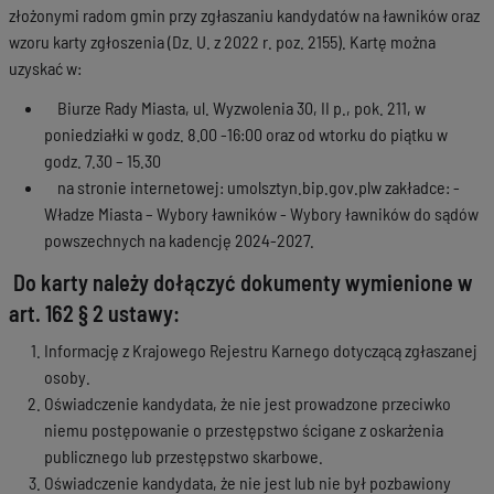
złożonymi radom gmin przy zgłaszaniu kandydatów na ławników oraz
wzoru karty zgłoszenia (Dz. U. z 2022 r. poz. 2155). Kartę można
uzyskać w:
Biurze Rady Miasta, ul. Wyzwolenia 30, II p., pok. 211, w
poniedziałki w godz. 8.00 -16:00 oraz od wtorku do piątku w
godz. 7.30 – 15.30
na stronie internetowej: umolsztyn.bip.gov.plw zakładce: -
Władze Miasta – Wybory ławników - Wybory ławników do sądów
powszechnych na kadencję 2024-2027.
Do karty należy dołączyć dokumenty wymienione w
art. 162 § 2 ustawy:
Informację z Krajowego Rejestru Karnego dotyczącą zgłaszanej
osoby.
Oświadczenie kandydata, że nie jest prowadzone przeciwko
niemu postępowanie o przestępstwo ścigane z oskarżenia
publicznego lub przestępstwo skarbowe.
Oświadczenie kandydata, że nie jest lub nie był pozbawiony