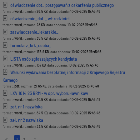
oświadczenie dot_ postępowań z oskarżenia publicznego
format:
word
, rozmiar:
26.5 KB
, data dodania:
10-02-2025 15:45:48
oświadczenie_dot._ wł.rodziciel
format:
word
, rozmiar:
28 KB
, data dodania:
10-02-2025 15:45:48
zaswiadczenie_lekarskie_
format:
word
, rozmiar:
35.5 KB
, data dodania:
10-02-2025 15:45:48
formularz_krk_osoba_
format:
word
, rozmiar:
135.9 KB
, data dodania:
10-02-2025 15:45:48
LISTA osób zgłaszających kandydata
format:
word
, rozmiar:
157 KB
, data dodania:
10-02-2025 15:45:48
Warunki wydawania bezpłatnej informacji z Krajowego Rejestru
Karnego
format:
pdf
, rozmiar:
21.65 KB
, data dodania:
10-02-2025 15:45:48
LXV 1014 23 BRM - w spr. wyboru ławników
format:
word
, rozmiar:
30.5 KB
, data dodania:
10-02-2025 15:45:48
zał. nr 1 nazwiska
format:
word
, rozmiar:
84.5 KB
, data dodania:
10-02-2025 15:45:48
zał. nr 2 nazwiska
format:
word
, rozmiar:
33.5 KB
, data dodania:
10-02-2025 15:45:48
Stronicowanie
1
2