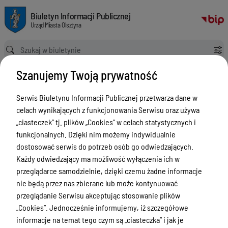
Wybory Ławników do sądów powszechnych na kadencję 2024-2027
Biuletyn Informacji Publicznej Urząd Miasta Olsztyna
Biuletyn Informacji Publicznej
Urząd Miasta Olsztyna
Ścieżka powrotu
Strona główna
Wybory Ławników do sądów powszechnych na kadencję 2024-2027
Szanujemy Twoją prywatność
Informacja o naborze kandydatów
2024-2027
Serwis Biuletynu Informacji Publicznej przetwarza dane w
celach wynikających z funkcjonowania Serwisu oraz używa
Menu Przedmiotowe
„ciasteczek” tj. plików „Cookies” w celach statystycznych i
funkcjonalnych. Dzięki nim możemy indywidualnie
ZAŁATWIANIE SPRAW
dostosować serwis do potrzeb osób go odwiedzających.
Ogłoszenia
Każdy odwiedzający ma możliwość wyłączenia ich w
przeglądarce samodzielnie, dzięki czemu żadne informacje
Bezpieczeństwo
nie będą przez nas zbierane lub może kontynuować
Urodzenia, małżeństwa, zgony,
przeglądanie Serwisu akceptując stosowanie plików
meldunek, dowód, komunikacja,
„Cookies”. Jednocześnie informujemy, iż szczegółowe
działalność, alkohol
informacje na temat tego czym są „ciasteczka” i jak je