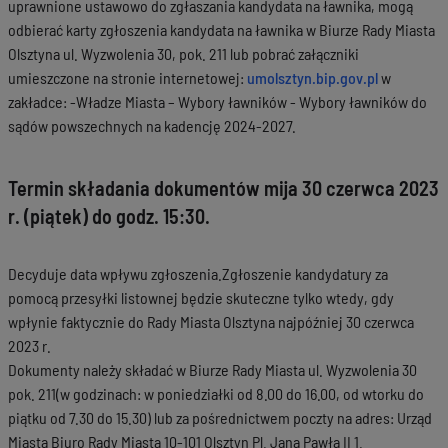
uprawnione ustawowo do zgłaszania kandydata na ławnika, mogą
odbierać karty zgłoszenia kandydata na ławnika w Biurze Rady Miasta
Olsztyna ul. Wyzwolenia 30, pok. 211 lub pobrać załączniki
umieszczone na stronie internetowej:
umolsztyn.bip.gov.pl
w
zakładce: -Władze Miasta – Wybory ławników - Wybory ławników do
sądów powszechnych na kadencję 2024-2027.
Termin składania dokumentów mija 30 czerwca 2023
r. (piątek) do godz. 15:30.
Decyduje data wpływu zgłoszenia.Zgłoszenie kandydatury za
pomocą przesyłki listownej będzie skuteczne tylko wtedy, gdy
wpłynie faktycznie do Rady Miasta Olsztyna najpóźniej 30 czerwca
2023 r.
Dokumenty należy składać w Biurze Rady Miasta ul. Wyzwolenia 30
pok. 211(w godzinach: w poniedziałki od 8.00 do 16.00, od wtorku do
piątku od 7.30 do 15.30) lub za pośrednictwem poczty na adres: Urząd
Miasta Biuro Rady Miasta 10-101 Olsztyn Pl. Jana Pawła II 1.