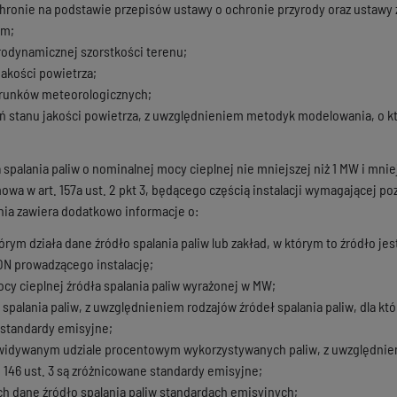
ronie na podstawie przepisów ustawy o ochronie przyrody oraz ustawy z d
ym;
rodynamicznej szorstkości terenu;
jakości powietrza;
arunków meteorologicznych;
eń stanu jakości powietrza, z uwzględnieniem metodyk modelowania, o kt
spalania paliw o nominalnej mocy cieplnej nie mniejszej niż 1 MW i mnie
 mowa w art. 157a ust. 2 pkt 3, będącego częścią instalacji wymagającej
ia zawiera dodatkowo informacje o:
órym działa dane źródło spalania paliw lub zakład, w którym to źródło jes
N prowadzącego instalację;
cy cieplnej źródła spalania paliw wyrażonej w MW;
 spalania paliw, z uwzględnieniem rodzajów źródeł spalania paliw, dla kt
standardy emisyjne;
ewidywanym udziale procentowym wykorzystywanych paliw, z uwzględnien
. 146 ust. 3 są zróżnicowane standardy emisyjne;
h dane źródło spalania paliw standardach emisyjnych;