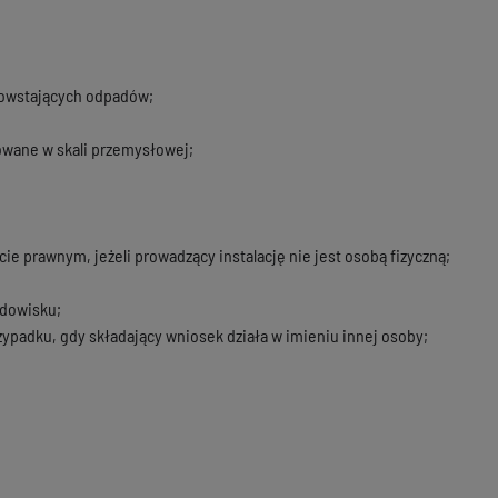
powstających odpadów;
owane w skali przemysłowej;
 prawnym, jeżeli prowadzący instalację nie jest osobą fizyczną;
odowisku;
padku, gdy składający wniosek działa w imieniu innej osoby;