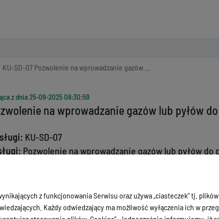
KU-SD-07 Pozwolenie na wprowadzanie gazów lub pyłów do powietrza
ąca z dnia
25-09-2025 08:30:59
zwolenie na wprowadzanie gazów lub pyłów do
sługi:
KU-SD-07
sługi:
Pozwolenie na wprowadzanie gazów lub pyłów do 
izacyjna:
Wydział Środowiska Referat Korzystania ze ś
60680
ynikających z funkcjonowania Serwisu oraz używa „ciasteczek” tj. plików
umenty:
iedzających. Każdy odwiedzający ma możliwość wyłączenia ich w przegl
ceptując stosowanie plików „Cookies”. Jednocześnie informujemy, iż szc