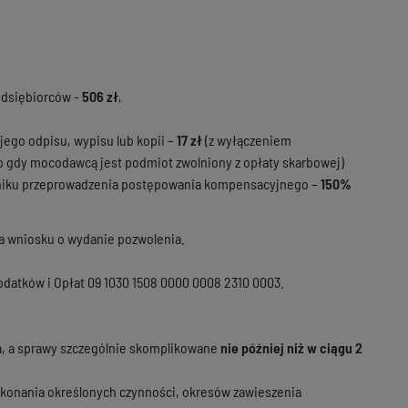
edsiębiorców -
506 zł
,
jego odpisu, wypisu lub kopii –
17 zł
(z wyłączeniem
gdy mocodawcą jest podmiot zwolniony z opłaty skarbowej)
yniku przeprowadzenia postępowania kompensacyjnego –
150%
nia wniosku o wydanie pozwolenia.
 Podatków i Opłat 09 1030 1508 0000 0008 2310 0003.
, a sprawy szczególnie skomplikowane
nie później niż w ciągu 2
okonania określonych czynności, okresów zawieszenia