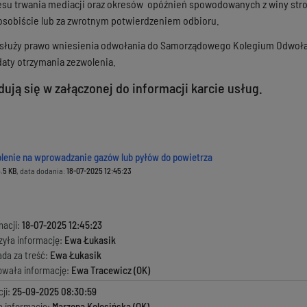
su trwania mediacji oraz okresów opóźnień spowodowanych z winy stro
osobiście lub za zwrotnym potwierdzeniem odbioru.
 służy prawo wniesienia odwołania do Samorządowego Kolegium Odwoła
daty otrzymania zezwolenia.
ują się w załączonej do informacji karcie usług.
enie na wprowadzanie gazów lub pyłów do powietrza
.5 KB
, data dodania:
18-07-2025 12:45:23
macji:
18-07-2025 12:45:23
zyła informację:
Ewa Łukasik
ada za treść:
Ewa Łukasik
kowała informację:
Ewa Tracewicz (OK)
ji:
25-09-2025 08:30:59
a informację:
Marzena Kolesińska (OK)