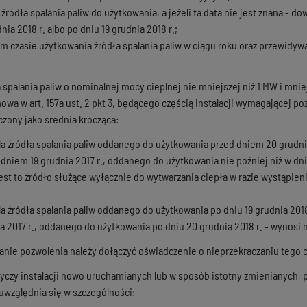
źródła spalania paliw do użytkowania, a jeżeli ta data nie jest znana - d
ia 2018 r. albo po dniu 19 grudnia 2018 r.;
 czasie użytkowania źródła spalania paliw w ciągu roku oraz przewid
spalania paliw o nominalnej mocy cieplnej nie mniejszej niż 1 MW i mnie
mowa w art. 157a ust. 2 pkt 3, będącego częścią instalacji wymagającej
czony jako średnia krocząca:
- dla źródła spalania paliw oddanego do użytkowania przed dniem 20 grudn
niem 19 grudnia 2017 r., oddanego do użytkowania nie później niż w dniu
 jest to źródło służące wyłącznie do wytwarzania ciepła w razie wystąpie
 dla źródła spalania paliw oddanego do użytkowania po dniu 19 grudnia 2
a 2017 r., oddanego do użytkowania po dniu 20 grudnia 2018 r. - wynosi 
anie pozwolenia należy dołączyć oświadczenie o nieprzekraczaniu tego 
tyczy instalacji nowo uruchamianych lub w sposób istotny zmienianych,
 uwzględnia się w szczególności: