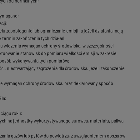
cych od normalnych;
 wymagane;
cji;
 zapobieganie lub ograniczanie emisji, a jeżeli działania mają
 termin zakończenia tych działań;
u widzenia wymagań ochrony środowiska, w szczególności
ytuowanie stanowisk do pomiaru wielkości emisji w zakresie
sposób wykonywania tych pomiarów;
ści, niestwarzający zagrożenia dla środowiska, jeżeli zakończenie
lenie wymagań ochrony środowiska, oraz deklarowany sposób
91a;
ciągu roku;
cych na jednostkę wykorzystywanego surowca, materiału, paliwa
zania gazów lub pyłów do powietrza, z uwzględnieniem obszarów