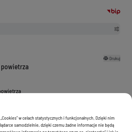
Drukuj
 powietrza
powietrza
rodowiska
 „Cookies” w celach statystycznych i funkcjonalnych. Dzięki nim
ądarce samodzielnie, dzięki czemu żadne informacje nie będą
zegółowe informacje na temat tego czym są „ciasteczka” i jak je