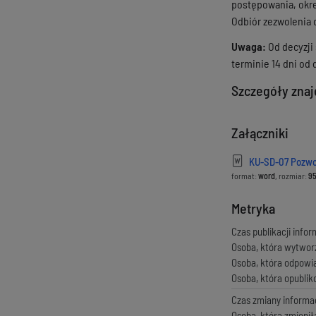
postępowania, okre
Odbiór zezwolenia 
Uwaga:
Od decyzji
terminie 14 dni od 
Szczegóły znajd
Załączniki
KU-SD-07 Pozwol
format:
word
, rozmiar:
95
Metryka
Czas publikacji infor
Osoba, która wytwor
Osoba, która odpowi
Osoba, która opubli
Czas zmiany informac
Osoba, która zmienił