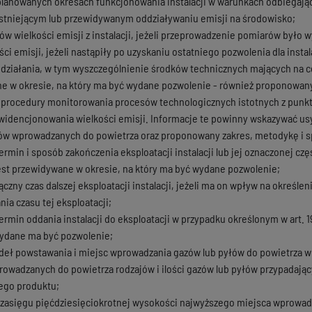
planowanych okresach funkcjonowania instalacji w warunkach odbiegają
istniejącym lub przewidywanym oddziaływaniu emisji na środowisko;
ów wielkości emisji z instalacji, jeżeli przeprowadzenie pomiarów było
ci emisji, jeżeli nastąpiły po uzyskaniu ostatniego pozwolenia dla instala
ziałania, w tym wyszczególnienie środków technicznych mających na celu
ne w okresie, na który ma być wydane pozwolenie - również proponowany
rocedury monitorowania procesów technologicznych istotnych z punkt
widencjonowania wielkości emisji. Informacje te powinny wskazywać us
ów wprowadzanych do powietrza oraz proponowany zakres, metodykę i 
rmin i sposób zakończenia eksploatacji instalacji lub jej oznaczonej czę
jest przewidywane w okresie, na który ma być wydane pozwolenie;
ączny czas dalszej eksploatacji instalacji, jeżeli ma on wpływ na okreś
a czasu tej eksploatacji;
rmin oddania instalacji do eksploatacji w przypadku określonym w art. 1
 wydane ma być pozwolenie;
ódeł powstawania i miejsc wprowadzania gazów lub pyłów do powietrza w 
rowadzanych do powietrza rodzajów i ilości gazów lub pyłów przypadają
ego produktu;
 zasięgu pięćdziesięciokrotnej wysokości najwyższego miejsca wprowad