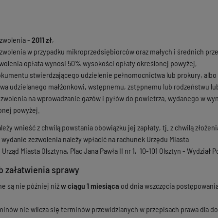
zwolenia -
2011 zł
,
zwolenia w przypadku mikroprzedsiębiorców oraz małych i średnich prz
wolenia opłata wynosi 50% wysokości opłaty określonej powyżej,
okumentu stwierdzającego udzielenie pełnomocnictwa lub prokury, albo 
wa udzielanego małżonkowi, wstępnemu, zstępnemu lub rodzeństwu lub 
ozwolenia na wprowadzanie gazów i pyłów do powietrza, wydanego w w
onej powyżej.
eży wnieść z chwilą powstania obowiązku jej zapłaty, tj. z chwilą złoże
 wydanie zezwolenia należy wpłacić na rachunek Urzędu Miasta
Urząd Miasta Olsztyna, Plac Jana Pawła II nr 1, 10-101 Olsztyn - Wydział
b załatwienia sprawy
e są nie później niż
w ciągu 1 miesiąca
od dnia wszczęcia postępowania
inów nie wlicza się terminów przewidzianych w przepisach prawa dla d