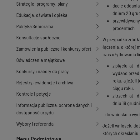
Strategie, programy, plany
dacie oddania 
dniem 20 grudn
Edukacja, oświata i opieka
przewidywanym
Polityka Senioralna
procentach
Konsultacje społeczne
W przypadku źródła 
łączenia, o której 
Zamówienia publiczne i konkursy ofert
czas użytkowania li
Oświadczenia majątkowe
z pięciu lat 
Konkursy i nabory do pracy
wydano przed d
roku, a jeżeli
Rejestry, ewidencje i archiwa
ciągu roku,
Kontrole i petycje
z trzech lat -
dniu 18 grudni
Informacja publiczna, ochrona danych i
dostępność urzędu
- do wniosku o wyd
Wybory i referenda
Jeżeli wniosek, do
których określaniu
Menu Podmiotowe