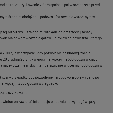
owód na to, że użytkowanie źródła spalania paliw rozpoczęto przed
ywanym średnim obciążeniu podczas użytkowania wyrażonym w
jszej niż 50 MW, ustalonej z uwzględnieniem trzeciej zasady
 pozwolenia na wprowadzanie gazów lub pyłów do powietrza, którego
ia 2018 r., a w przypadku gdy pozwolenie na budowę źródła
 20 grudnia 2018 r. - wynosi nie więcej niż 500 godzin w ciągu
nia nadzwyczajnie niskich temperatur, nie więcej niż 1000 godzin w
018 r., a w przypadku gdy pozwolenie na budowę źródła wydano po
nie więcej niż 500 godzin w ciągu roku
czasu użytkowania.
 powinien on zawierać informacje o spełnianiu wymogów, przy