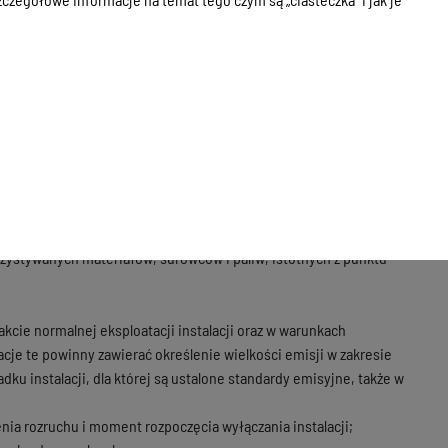
ci poszczególnych prowadzących oznaczone części instalacji za
nym w art. 183b;
terystykę techniczną źródeł powstawania i miejsc emisji;
zystywanych materiałów, surowców i paliw, istotnych z punktu
akcie normalnej eksploatacji instalacji oraz w warunkach
acje te powinny zawierać określenie wielkości emisji w zakresie
ku instalacji, dla której są ustalone standardy emisyjne, także w
nia rozruchu i moment rozpoczęcia wyłączania instalacji;