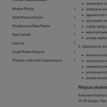
stosowanie su
Władze Miasta
efektywne wyt
zapewnienie r
Rada Miasta Olsztyna
stosowanie t
Młodzieżowa Rada Miasta
rodzaj, zasięg
wykorzystywan
Rady Osiedli
postęp nauko
Ławnicy
2. Załączniki do w
Urząd Miasta Olsztyna
dokument potw
Miejskie Jednostki Organizacyjne
streszczenie 
zaświadczenie
pełnomocnictw
dowód wniesio
Miejsce złoże
Kancelaria Ogólna
10-101 Olsztyn, Plac