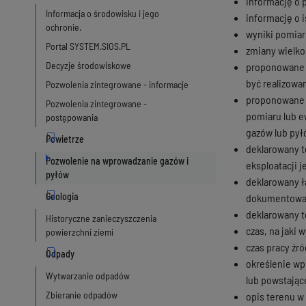
informację o 
Informacja o środowisku i jego
informację o 
ochronie.
wyniki pomiar
Portal SYSTEM.SIOS.PL
zmiany wielkoś
Decyzje środowiskowe
proponowane d
być realizowa
Pozwolenia zintegrowane - informacje
proponowane p
Pozwolenia zintegrowane -
pomiaru lub e
postępowania
gazów lub pył
deklarowany te
Pozwolenie na wprowadzanie gazów i
eksploatacji 
pyłów
deklarowany ł
dokumentowani
deklarowany te
Historyczne zanieczyszczenia
czas, na jaki
powierzchni ziemi
czas pracy źr
określenie wp
Wytwarzanie odpadów
lub powstając
Zbieranie odpadów
opis terenu w