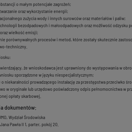
bstancji o małym potencjale zagrożeń;
warzanie oraz wykorzystanie energii;
acjonalnego zużycia wody i innych surowców oraz materiałów i paliw;
echnologii bezodpadowych i małoodpadowych oraz możliwość odzysku 
 oraz wielkość emisji;
ie porównywalnych procesów i metod, które zostały skutecznie zastos
wo-techniczny.
niosku:
ierdzający, że wnioskodawca jest uprawniony do występowania w obrocie
wniosku sporządzone w języku niespecjalistycznym;
 o niekaralności prowadzącego instalację za przestępstwa przeciwko śr
o w oryginale lub urzędowo poświadczony odpis pełnomocnictwa w przy
nej opłaty skarbowej.
nia dokumentów:
 UMO, Wydział Środowiska
 Jana Pawła II 1, parter, pokój 20.