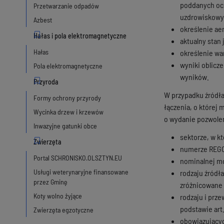
poddanych och
Przetwarzanie odpadów
uzdrowiskow
Azbest
określenie ae
aktualny stan 
Hałas
określenie w
wyniki oblicz
Pola elektromagnetyczne
wyników.
W przypadku źródła 
Formy ochrony przyrody
łączenia, o której
Wycinka drzew i krzewów
o wydanie pozwolen
Inwazyjne gatunki obce
sektorze, w kt
numerze REGO
Portal SCHRONISKO.OLSZTYN.EU
nominalnej mo
Usługi weterynaryjne finansowane
rodzaju źródła
przez Gminę
zróżnicowane 
Koty wolno żyjące
rodzaju i prz
podstawie art
Zwierzęta egzotyczne
obowiązującyc