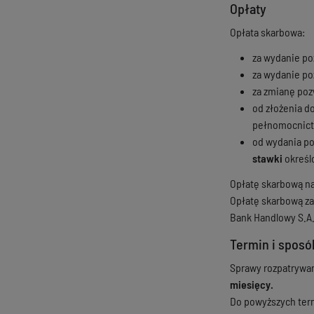
Opłaty
Opłata skarbowa:
za wydanie po
za wydanie po
za zmianę poz
od złożenia d
pełnomocnict
od wydania p
stawki
określ
Opłatę skarbową nal
Opłatę skarbową za
Bank Handlowy S.A. 
Termin i sposó
Sprawy rozpatrywan
miesięcy.
Do powyższych term