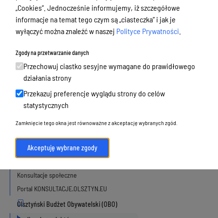
„Cookies”. Jednocześnie informujemy, iż szczegółowe
Podatki i opłaty, umorzenia, ulgi i
informacje na temat tego czym są „ciasteczka” i jak je
dotacje
wyłączyć można znaleźć w naszej
Polityce Prywatności
.
Urbanistyka, architektura i zabytki
Zgody na przetwarzanie danych
Geodezja, sprzedaż, dzierżawa
Przechowuj ciastko sesyjne wymagane do prawidłowego
nieruchomości
działania strony
Środowisko
Przekazuj preferencje wyglądu strony do celów
Strategie, programy, plany
statystycznych
Edukacja, oświata i opieka
Zamknięcie tego okna jest równoważne z akceptację wybranych zgód.
Polityka Senioralna
Akceptuję wybrane zgody
Konsultacje społeczne
Konsultacje społeczne
Portal KONSULTACJE.OLSZTYN.EU