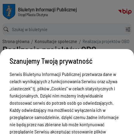
Realizacja projektów OBO
Biuletyn Informacji Publicznej Urząd Miasta Olsztyna
Biuletyn Informacji Publicznej
Urząd Miasta Olsztyna
Ścieżka powrotu
Strona główna
Konsultacje społeczne
Realizacja projektów OBO
Realizacja projektów OBO
Menu Przedmiotowe
Szanujemy Twoją prywatność
ZAŁATWIANIE SPRAW
Serwis Biuletynu Informacji Publicznej przetwarza dane w
celach wynikających z funkcjonowania Serwisu oraz używa
Ogłoszenia
„ciasteczek” tj. plików „Cookies” w celach statystycznych i
Bezpieczeństwo
funkcjonalnych. Dzięki nim możemy indywidualnie
dostosować serwis do potrzeb osób go odwiedzających.
Urodzenia, małżeństwa, zgony,
Każdy odwiedzający ma możliwość wyłączenia ich w
meldunek, dowód, komunikacja,
przeglądarce samodzielnie, dzięki czemu żadne informacje
działalność, alkohol
nie będą przez nas zbierane lub może kontynuować
Budżet, finanse i majątek
przeglądanie Serwisu akceptując stosowanie plików