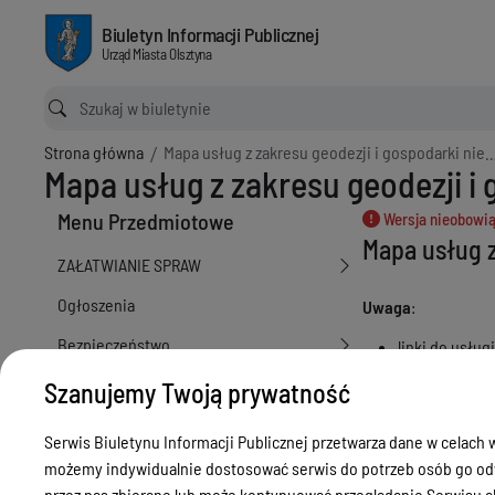
Mapa usług z zakresu geodezji i gospodarki nieruchomościami
Biuletyn Informacji Publicznej Urząd Miasta Olsztyna
Biuletyn Informacji Publicznej
Urząd Miasta Olsztyna
Ścieżka powrotu
Strona główna
Mapa usług z zakresu geodezji i gospodarki nieruchomościami
Mapa usług z zakresu geodezji 
Menu Przedmiotowe
Wersja nieobowią
Mapa usług z
ZAŁATWIANIE SPRAW
Ogłoszenia
Uwaga
:
Bezpieczeństwo
linki do usług
Gmina Olsztyn
Urodzenia, małżeństwa, zgony,
Szanujemy Twoją prywatność
meldunek, dowód, komunikacja,
Dzierżawa gru
działalność, alkohol
Serwis Biuletynu Informacji Publicznej przetwarza dane w celach w
Wniosek o dzi
możemy indywidualnie dostosować serwis do potrzeb osób go odw
Budżet, finanse i majątek
Wniosek o dzi
przez nas zbierane lub może kontynuować przeglądanie Serwisu ak