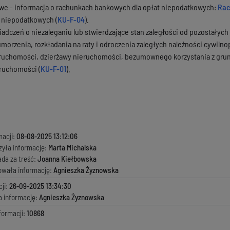
we - informacja o rachunkach bankowych dla opłat niepodatkowych:
Rac
 niepodatkowych (
KU-F-04
).
adczeń o niezaleganiu lub stwierdzające stan zaległości od pozostałych
umorzenia, rozkładania na raty i odroczenia zaległych należności cywiln
ruchomości, dzierżawy nieruchomości, bezumownego korzystania z grun
ruchomości (
KU-F-01
).
macji:
08-08-2025 13:12:06
zyła informację:
Marta Michalska
ada za treść:
Joanna Kiełbowska
kowała informację:
Agnieszka Żyznowska
ji:
26-09-2025 13:34:30
a informację:
Agnieszka Żyznowska
formacji:
10868