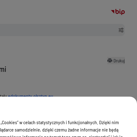
Drukuj
ami
rtalu
edokumenty.olsztyn.eu
.
ej Miasta Olsztyn
.
 „Cookies” w celach statystycznych i funkcjonalnych. Dzięki nim
ądarce samodzielnie, dzięki czemu żadne informacje nie będą
zegółowe informacje na temat tego czym są „ciasteczka” i jak je