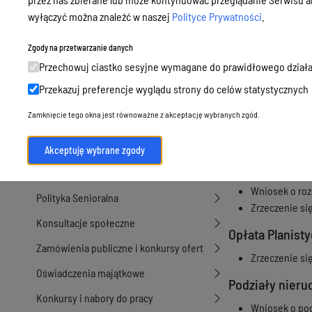
Wniosek o pr
Podatki i opłaty, umorzenia, ulgi i
wyłączyć można znaleźć w naszej
Polityce Prywatności
.
Wykazy nieruc
dotacje
Stawki czynsz
Zgody na przetwarzanie danych
Urbanistyka, architektura i zabytki
minimalnych 
Przechowuj ciastko sesyjne wymagane do prawidłowego działa
Stawka czynsz
Geodezja, sprzedaż, dzierżawa
Przekazuj preferencje wyglądu strony do celów statystycznych
wyłączone z 
nieruchomości
r. w sprawie 
Zamknięcie tego okna jest równoważne z akceptację wybranych zgód.
Środowisko
przeznaczony
komunalnych
Strategie, programy, plany
Akceptuję wybrane zgody
Opłata Adiace
Edukacja, oświata i opieka
Wniosek o rozł
Polityka Senioralna
Zrzeczenie si
Konsultacje społeczne
Opłata Planist
Zamówienia publiczne i konkursy ofert
Zrzeczenie si
Oświadczenia majątkowe
Podziały nier
Konkursy i nabory do pracy
Wniosek o pod