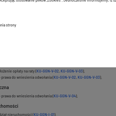
zedłużenie umowy dzierżawy
(KU-GGN-V-01
).
homości przeznaczone do oddania w dzierżawę - link do
wykazu.
u dzierżawnego - link do
Zarządzenie Nr 245 Prezydenta Olsztyna z dnia 
stawek czynszu za dzierżawę gruntów położonych w Olsztynie stanow
nia strony
u dzierżawnego za grunt przeznaczony jako miejsce gromadzenia i od
gminnego systemu gromadzenia i odbioru odpadów komunalnych - link 
ustalenia minimalnej Stawki czynszu za dzierżawę gruntów położonyc
ch pod miejsca gromadzenia i odbioru odpadów wytwarzanych przez
.
ncka
ożenie opłaty na raty (
KU-GGN-V-02
,
KU-GGN-V-03
).
ę prawa do wniesienia odwołania (
KU-GGN-V-02
,
KU-GGN-V-03
).
yczna
ę prawa do wniesienia odwołania (
KU-GGN-V-04
).
uchomości
ział nieruchomości (
KU-GGN-I-01
).