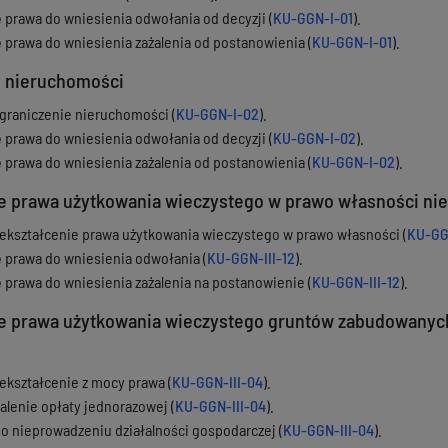
ę prawa do wniesienia odwołania od decyzji (
KU-GGN-I-01
).
ę prawa do wniesienia zażalenia od postanowienia (
KU-GGN-I-01
).
e nieruchomości
graniczenie nieruchomości (
KU-GGN-I-02
).
ę prawa do wniesienia odwołania od decyzji (
KU-GGN-I-02
).
ę prawa do wniesienia zażalenia od postanowienia (
KU-GGN-I-02
).
ie prawa użytkowania wieczystego w prawo własności ni
ekształcenie prawa użytkowania wieczystego w prawo własności (
KU-GGN
ę prawa do wniesienia odwołania (
KU-GGN-III-12
).
ę prawa do wniesienia zażalenia na postanowienie (
KU-GGN-III-12
).
ie prawa użytkowania wieczystego gruntów zabudowanych
ekształcenie z mocy prawa (
KU-GGN-III-04
).
alenie opłaty jednorazowej (
KU-GGN-III-04
).
o nieprowadzeniu działalności gospodarczej (
KU-GGN-III-04
).