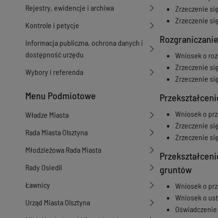
Rejestry, ewidencje i archiwa
Zrzeczenie si
Zrzeczenie si
Kontrole i petycje
Rozgraniczani
Informacja publiczna, ochrona danych i
dostępność urzędu
Wniosek o roz
Zrzeczenie si
Wybory i referenda
Zrzeczenie si
Menu Podmiotowe
Przekształcen
Wniosek o prz
Władze Miasta
Zrzeczenie si
Rada Miasta Olsztyna
Zrzeczenie si
Młodzieżowa Rada Miasta
Przekształcen
Rady Osiedli
gruntów
Ławnicy
Wniosek o prz
Wniosek o ust
Urząd Miasta Olsztyna
Oświadczenie 