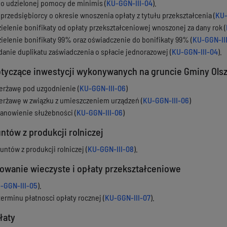
o udzielonej pomocy de minimis (
KU-GGN-III-04
).
przedsiębiorcy o okresie wnoszenia opłaty z tytułu przekształcenia (
KU-
ielenie bonifikaty od opłaty przekształceniowej wnoszonej za dany rok (
ielenie bonifikaty 99% oraz oświadczenie do bonifikaty 99% (
KU-GGN-II
anie duplikatu zaświadczenia o spłacie jednorazowej (
KU-GGN-III-04
).
tyczące inwestycji wykonywanych na gruncie Gminy Ols
erżawę pod uzgodnienie (
KU-GGN-III-06
)
erżawę w związku z umieszczeniem urządzeń (
KU-GGN-III-06
)
anowienie służebności (
KU-GGN-III-06
)
ntów z produkcji rolniczej
ntów z produkcji rolniczej (
KU-GGN-III-08
).
kowanie wieczyste i opłaty przekształceniowe
-GGN-III-05
).
erminu płatnosci opłaty rocznej (
KU-GGN-III-07
).
łaty