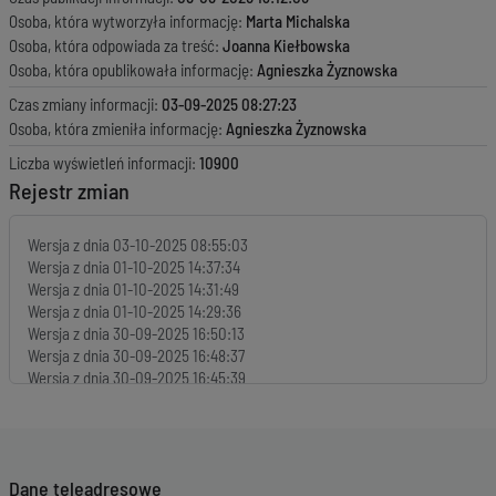
Osoba, która wytworzyła informację:
Marta Michalska
Osoba, która odpowiada za treść:
Joanna Kiełbowska
Osoba, która opublikowała informację:
Agnieszka Żyznowska
Czas zmiany informacji:
03-09-2025 08:27:23
Osoba, która zmieniła informację:
Agnieszka Żyznowska
Liczba wyświetleń informacji:
10900
Rejestr zmian
Wersja z dnia
03-10-2025 08:55:03
Wersja z dnia
01-10-2025 14:37:34
Wersja z dnia
01-10-2025 14:31:49
Wersja z dnia
01-10-2025 14:29:36
Wersja z dnia
30-09-2025 16:50:13
Wersja z dnia
30-09-2025 16:48:37
Wersja z dnia
30-09-2025 16:45:39
Wersja z dnia
30-09-2025 16:42:44
Wersja z dnia
30-09-2025 16:39:05
Wersja z dnia
30-09-2025 16:35:47
Wersja z dnia
30-09-2025 16:34:15
Dane teleadresowe
Wersja z dnia
30-09-2025 14:11:40