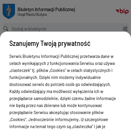
Mapa usług wydziału Geodezja i Gospodarka Nieruchomościami
Biuletyn Informacji Publicznej Urząd Miasta Olsztyna
Biuletyn Informacji Publicznej
Urząd Miasta Olsztyna
Ścieżka powrotu
Strona główna
Mapa usług wydziału Geodezja i Gospodarka Nieruchomościami
Szanujemy Twoją prywatność
Mapa usług z zakresu geodezji i
gospodarki nieruchomościami
Serwis Biuletynu Informacji Publicznej przetwarza dane w
celach wynikających z funkcjonowania Serwisu oraz używa
Menu Przedmiotowe
„ciasteczek” tj. plików „Cookies” w celach statystycznych i
funkcjonalnych. Dzięki nim możemy indywidualnie
ZAŁATWIANIE SPRAW
dostosować serwis do potrzeb osób go odwiedzających.
Ogłoszenia
Każdy odwiedzający ma możliwość wyłączenia ich w
przeglądarce samodzielnie, dzięki czemu żadne informacje
Bezpieczeństwo
nie będą przez nas zbierane lub może kontynuować
Urodzenia, małżeństwa, zgony,
przeglądanie Serwisu akceptując stosowanie plików
meldunek, dowód, komunikacja,
„Cookies”. Jednocześnie informujemy, iż szczegółowe
działalność, alkohol
informacje na temat tego czym są „ciasteczka” i jak je