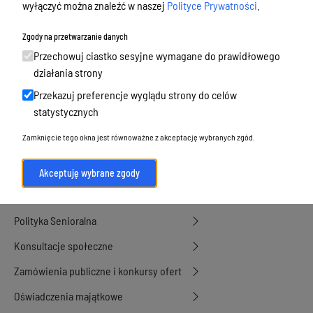
wyłączyć można znaleźć w naszej
Polityce Prywatności
.
Budżet, finanse i majątek
Podatki i opłaty, umorzenia, ulgi i
Zgody na przetwarzanie danych
dotacje
Przechowuj ciastko sesyjne wymagane do prawidłowego
działania strony
Urbanistyka, architektura i zabytki
Przekazuj preferencje wyglądu strony do celów
Geodezja, sprzedaż, dzierżawa
statystycznych
nieruchomości
Zamknięcie tego okna jest równoważne z akceptację wybranych zgód.
Środowisko
Strategie, programy, plany
Akceptuję wybrane zgody
Edukacja, oświata i opieka
Polityka Senioralna
Konsultacje społeczne
Zamówienia publiczne i konkursy ofert
Oświadczenia majątkowe