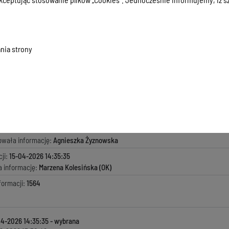
nia strony
acyjna o ochronie danych osobowych osób składających oświadczenia majątk
.51 KB
, data dodania:
15-04-2026 14:35:35
macji:
04-02-2025 19:03:02
zyła informację:
Aldona Zalewska
ada za treść:
Aldona Zalewska
kowała informację:
Agnieszka Żyznowska
ji:
15-04-2026 14:35:35
a informację:
Marzena Kolesińska (OK)
formacji:
1564
04-2026 14:35:35