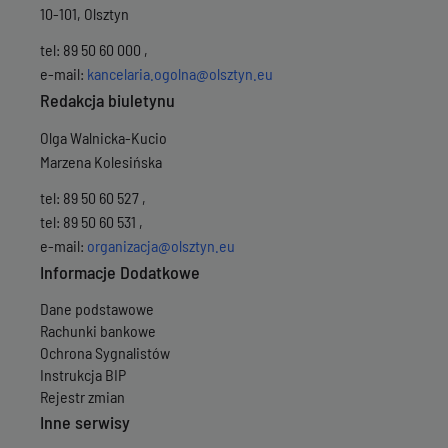
10-101, Olsztyn
tel: 89 50 60 000 ,
e-mail:
kancelaria.ogolna@olsztyn.eu
Redakcja biuletynu
Olga Walnicka-Kucio
Marzena Kolesińska
tel: 89 50 60 527 ,
tel: 89 50 60 531 ,
e-mail:
organizacja@olsztyn.eu
Informacje Dodatkowe
Dane podstawowe
Rachunki bankowe
Ochrona Sygnalistów
Instrukcja BIP
Rejestr zmian
Inne serwisy