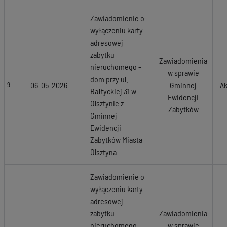
Zawiadomienie o
wyłączeniu karty
adresowej
zabytku
Zawiadomienia
nieruchomego –
w sprawie
dom przy ul.
06-05-2026
Gminnej
Ak
9
Bałtyckiej 31 w
Ewidencji
Olsztynie z
Zabytków
Gminnej
Ewidencji
Zabytków Miasta
Olsztyna
Zawiadomienie o
wyłączeniu karty
adresowej
zabytku
Zawiadomienia
nieruchomego –
w sprawie