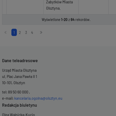
Zabytków Miasta
Olsztyna.
Wyświetlone
1-20
z
64
rekordów.
Stronicowanie
1
2
3
4
Dane teleadresowe
Urząd Miasta Olsztyna
ul. Plac Jana Pawła II 1
10-101, Olsztyn
tel: 89 50 60 000 ,
e-mail:
kancelaria.ogolna@olsztyn.eu
Redakcja biuletynu
Olga Walnicka-Kucio