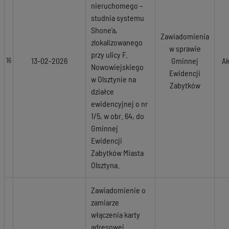
nieruchomego –
studnia systemu
Shone’a,
Zawiadomienia
zlokalizowanego
w sprawie
przy ulicy F.
13-02-2026
Gminnej
Ak
16
Nowowiejskiego
Ewidencji
w Olsztynie na
Zabytków
działce
ewidencyjnej o nr
1/5, w obr. 64, do
Gminnej
Ewidencji
Zabytków Miasta
Olsztyna.
Zawiadomienie o
zamiarze
włączenia karty
adresowej