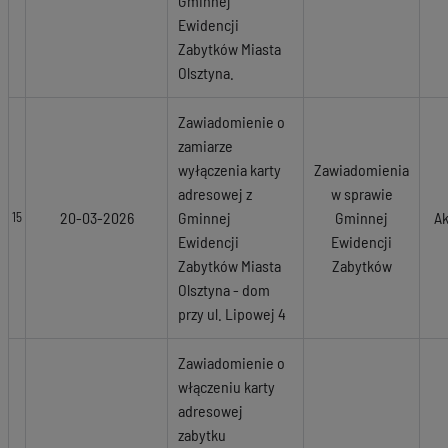
Gminnej
Ewidencji
Zabytków Miasta
Olsztyna.
Zawiadomienie o
zamiarze
wyłączenia karty
Zawiadomienia
adresowej z
w sprawie
20-03-2026
Gminnej
Gminnej
Ak
15
Ewidencji
Ewidencji
Zabytków Miasta
Zabytków
Olsztyna - dom
przy ul. Lipowej 4
Zawiadomienie o
włączeniu karty
adresowej
zabytku