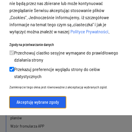
działalność, alkohol
nie będą przez nas zbierane lub może kontynuować
przeglądanie Serwisu akceptując stosowanie plików
Budżet, finanse i majątek
„Cookies”. Jednocześnie informujemy, iż szczegółowe
Podatki i opłaty, umorzenia, ulgi i
informacje na temat tego czym są „ciasteczka” i jak je
dotacje
wyłączyć można znaleźć w naszej
Polityce Prywatności
.
Urbanistyka, architektura i zabytki
Zgody na przetwarzanie danych
Mapa usług z obszaru urbanistyki i
Przechowuj ciastko sesyjne wymagane do prawidłowego
architektury
działania strony
Przekazuj preferencje wyglądu strony do celów
statystycznych
Plan ogólny Olsztyna
Zamknięcie tego okna jest równoważne z akceptację wybranych zgód.
Obowiązujące
Akceptuję wybrane zgody
W opracowaniu
Wnioski o sporządzenie lub zmianę
planów
Wzór fromularza APP