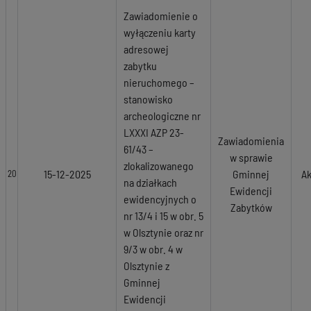
Zawiadomienie o
wyłączeniu karty
adresowej
zabytku
nieruchomego –
stanowisko
archeologiczne nr
LXXXI AZP 23-
Zawiadomienia
61/43 –
w sprawie
zlokalizowanego
15-12-2025
Gminnej
Ak
20
na działkach
Ewidencji
ewidencyjnych o
Zabytków
nr 13/4 i 15 w obr. 5
w Olsztynie oraz nr
9/3 w obr. 4 w
Olsztynie z
Gminnej
Ewidencji