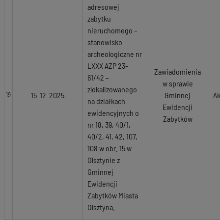
adresowej
zabytku
nieruchomego –
stanowisko
archeologiczne nr
LXXX AZP 23-
Zawiadomienia
61/42 –
w sprawie
zlokalizowanego
15-12-2025
Gminnej
Ak
19
na działkach
Ewidencji
ewidencyjnych o
Zabytków
nr 18, 39, 40/1,
40/2, 41, 42, 107,
108 w obr. 15 w
Olsztynie z
Gminnej
Ewidencji
Zabytków Miasta
Olsztyna.