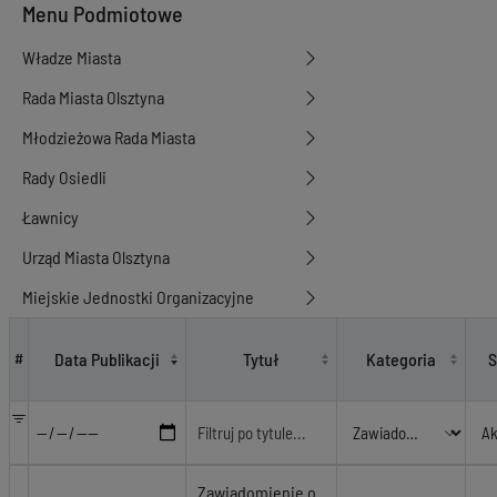
Menu Podmiotowe
Władze Miasta
Rada Miasta Olsztyna
Młodzieżowa Rada Miasta
Rady Osiedli
Ławnicy
Urząd Miasta Olsztyna
Miejskie Jednostki Organizacyjne
Zawiadomienia w sprawie Gminnej Ewidencji Zabytków
Data Publikacji
Tytuł
Kategoria
S
#
Zawiadomienie o