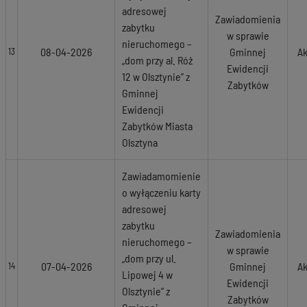
adresowej
Zawiadomienia
zabytku
w sprawie
nieruchomego –
08-04-2026
Gminnej
Ak
13
„dom przy al. Róż
Ewidencji
12 w Olsztynie” z
Zabytków
Gminnej
Ewidencji
Zabytków Miasta
Olsztyna
Zawiadamomienie
o wyłączeniu karty
adresowej
zabytku
Zawiadomienia
nieruchomego –
w sprawie
„dom przy ul.
07-04-2026
Gminnej
Ak
14
Lipowej 4 w
Ewidencji
Olsztynie” z
Zabytków