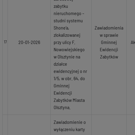
zabytku
nieruchomego –
studni systemu
Shone’a,
Zawiadomienia
zlokalizowanej
w sprawie
20-01-2026
przy ulicy F.
Gminnej
Ak
17
Nowowiejskiego
Ewidencji
w Olsztynie na
Zabytków
działce
ewidencyjnej o nr
1/5, w obr. 64, do
Gminnej
Ewidencji
Zabytków Miasta
Olsztyna.
Zawiadomienie o
wyłączeniu karty