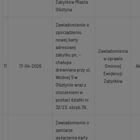
Zabytków Miasta
Olsztyna
Zawiadomienie o
sporządzeniu
nowej karty
adresowej
Zawiadomienia
zabytku pn. –
w sprawie
chałupa
17-04-2026
Gminnej
Ak
12
drewniana przy ul.
Ewidencji
Wodnej 5 w
Zabytków
Olsztynie wraz z
otoczeniem w
postaci działki nr
32/23, obręb 39.
Zawiadomienie o
zamiarze
wyłączenia karty