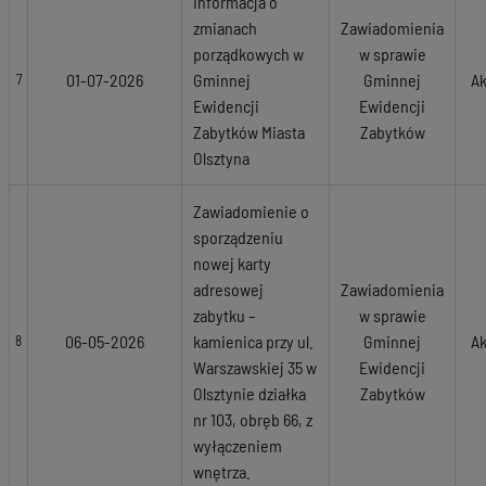
Informacja o
zmianach
Zawiadomienia
porządkowych w
w sprawie
01-07-2026
Gminnej
Gminnej
Ak
7
Ewidencji
Ewidencji
Zabytków Miasta
Zabytków
Olsztyna
Zawiadomienie o
sporządzeniu
nowej karty
adresowej
Zawiadomienia
zabytku –
w sprawie
06-05-2026
kamienica przy ul.
Gminnej
Ak
8
Warszawskiej 35 w
Ewidencji
Olsztynie działka
Zabytków
nr 103, obręb 66, z
wyłączeniem
wnętrza.