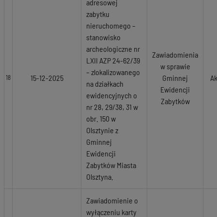
adresowej
zabytku
nieruchomego –
stanowisko
archeologiczne nr
Zawiadomienia
LXII AZP 24-62/39
w sprawie
– zlokalizowanego
15-12-2025
Gminnej
Ak
18
na działkach
Ewidencji
ewidencyjnych o
Zabytków
nr 28, 29/38, 31 w
obr. 150 w
Olsztynie z
Gminnej
Ewidencji
Zabytków Miasta
Olsztyna.
Zawiadomienie o
wyłączeniu karty