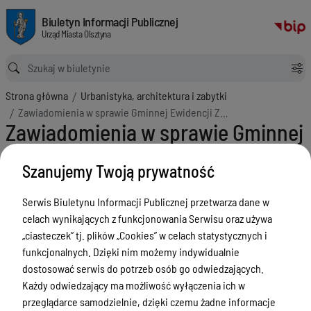
Zawiadomienia w sprawie Gminnej Ewidencji Zabytków
Biuletyn Informacji Publicznej Urząd Miasta Olsztyna
Biuletyn Informacji Publicznej
Urząd Miasta Olsztyna
Ścieżka powrotu
Strona główna
Urbanistyka, architektura i zabytki
Zawiadomienia w sprawie Gminnej Ewidencji Zabytków
Zawiadomienia w sprawie Gminnej
Ewidencji Zabytków
Szanujemy Twoją prywatność
Menu Przedmiotowe
Serwis Biuletynu Informacji Publicznej przetwarza dane w
ZAŁATWIANIE SPRAW
celach wynikających z funkcjonowania Serwisu oraz używa
Ogłoszenia
„ciasteczek” tj. plików „Cookies” w celach statystycznych i
funkcjonalnych. Dzięki nim możemy indywidualnie
Bezpieczeństwo
dostosować serwis do potrzeb osób go odwiedzających.
Urodzenia, małżeństwa, zgony,
Każdy odwiedzający ma możliwość wyłączenia ich w
meldunek, dowód, komunikacja,
przeglądarce samodzielnie, dzięki czemu żadne informacje