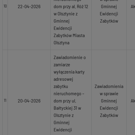
22-04-2026
dom przy al. Róż 12
Gminnej
Ak
10
w Olsztynie z
Ewidencji
Gminnej
Zabytków
Ewidencji
Zabytków Miasta
Olsztyna
Zawiadomienie o
zamiarze
wyłączenia karty
adresowej
zabytku
Zawiadomienia
nieruchomego –
w sprawie
20-04-2026
dom przy ul.
Gminnej
Ak
11
Bałtyckiej 31 w
Ewidencji
Olsztynie z
Zabytków
Gminnej
Ewidencji