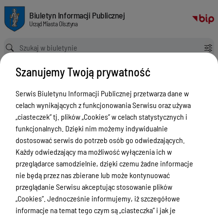
Gmina Olsztyn skutecznie pozyskuje fundusze zewnętrzne (Fundusze Eur
Biuletyn Informacji Publicznej Urząd Miasta Olsztyna
Biuletyn Informacji Publicznej
Urząd Miasta Olsztyna
Ścieżka powrotu
Strona główna
Gmina Olsztyn skutecznie pozyskuje fundusze zewnętrzne (Fundusze Europejskie, dofinansowanie z budżetu państwa) na rozwój miasta
Szanujemy Twoją prywatność
Informacje o funduszach
zewnętrznych
Serwis Biuletynu Informacji Publicznej przetwarza dane w
celach wynikających z funkcjonowania Serwisu oraz używa
Menu Przedmiotowe
„ciasteczek” tj. plików „Cookies” w celach statystycznych i
funkcjonalnych. Dzięki nim możemy indywidualnie
ZAŁATWIANIE SPRAW
dostosować serwis do potrzeb osób go odwiedzających.
Ogłoszenia
Każdy odwiedzający ma możliwość wyłączenia ich w
przeglądarce samodzielnie, dzięki czemu żadne informacje
Bezpieczeństwo
nie będą przez nas zbierane lub może kontynuować
Urodzenia, małżeństwa, zgony,
przeglądanie Serwisu akceptując stosowanie plików
meldunek, dowód, komunikacja,
„Cookies”. Jednocześnie informujemy, iż szczegółowe
działalność, alkohol
informacje na temat tego czym są „ciasteczka” i jak je