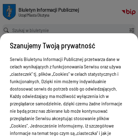
Mapa usług z zakresu geodezji i gospodarki nieruchomościami
Biuletyn Informacji Publicznej Urząd Miasta Olsztyna
Biuletyn Informacji Publicznej
Urząd Miasta Olsztyna
Ścieżka powrotu
Strona główna
Mapa usług z zakresu geodezji i gospodarki nieruchomościami
Szanujemy Twoją prywatność
Mapa usług z zakresu geodezji i
gospodarki nieruchomościami
Serwis Biuletynu Informacji Publicznej przetwarza dane w
celach wynikających z funkcjonowania Serwisu oraz używa
Menu Przedmiotowe
„ciasteczek” tj. plików „Cookies” w celach statystycznych i
funkcjonalnych. Dzięki nim możemy indywidualnie
ZAŁATWIANIE SPRAW
dostosować serwis do potrzeb osób go odwiedzających.
Ogłoszenia
Każdy odwiedzający ma możliwość wyłączenia ich w
przeglądarce samodzielnie, dzięki czemu żadne informacje
Bezpieczeństwo
nie będą przez nas zbierane lub może kontynuować
Urodzenia, małżeństwa, zgony,
przeglądanie Serwisu akceptując stosowanie plików
meldunek, dowód, komunikacja,
„Cookies”. Jednocześnie informujemy, iż szczegółowe
działalność, alkohol
informacje na temat tego czym są „ciasteczka” i jak je