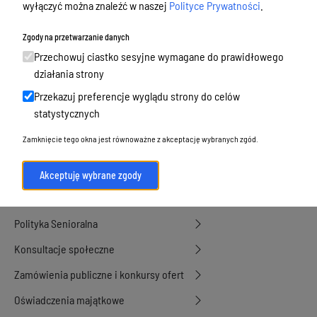
wyłączyć można znaleźć w naszej
Polityce Prywatności
.
Budżet, finanse i majątek
Podatki i opłaty, umorzenia, ulgi i
Zgody na przetwarzanie danych
dotacje
Przechowuj ciastko sesyjne wymagane do prawidłowego
działania strony
Urbanistyka, architektura i zabytki
Przekazuj preferencje wyglądu strony do celów
Geodezja, sprzedaż, dzierżawa
statystycznych
nieruchomości
Zamknięcie tego okna jest równoważne z akceptację wybranych zgód.
Środowisko
Strategie, programy, plany
Akceptuję wybrane zgody
Edukacja, oświata i opieka
Polityka Senioralna
Konsultacje społeczne
Zamówienia publiczne i konkursy ofert
Oświadczenia majątkowe