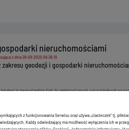
i gospodarki nieruchomościami
zująca z dnia
26-09-2025 09:36:19
 zakresu geodezji i gospodarki nieruchomości
i lokalnej to bezpośrednie linki do elektronicznych usług lokalnych na po
 posiada portal mapowy o nazwie
Miejski System Informacji Przestrzenn
ntu
ynikających z funkcjonowania Serwisu oraz używa „ciasteczek” tj. plików
rżawę gruntu - link do usługi lokalnej -
Wnioski o wydzierżawienie lub
iedzających. Każdy odwiedzający ma możliwość wyłączenia ich w przegl
ceptując stosowanie plików „Cookies”. Jednocześnie informujemy, iż szc