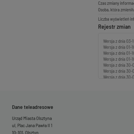
Czas zmiany informac
Osoba, która zmienił
Liczba wyświetleń in
Rejestr zmian
Wersja z dnia
03-1
Wersja z dnia
01-1
Wersja z dnia
01-1
Wersja z dnia
01-1
Wersja z dnia
30-0
Wersja z dnia
30-0
Wersja z dnia
30-0
Wersja z dnia
30-0
Wersja z dnia
30-0
Wersja z dnia
30-0
Wersja z dnia
30-0
Dane teleadresowe
Wersja z dnia
30-0
Wersja z dnia
30-0
Urząd Miasta Olsztyna
Wersja z dnia
30-0
Wersja z dnia
30-0
ul. Plac Jana Pawła II 1
Wersja z dnia
29-0
10-101, Olsztyn