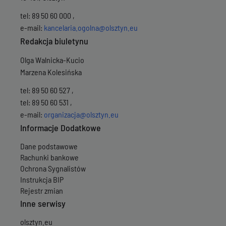
Wersja z dnia
29-0
Wersja z dnia
29-0
tel: 89 50 60 000 ,
Wersja z dnia
29-0
e-mail:
kancelaria.ogolna@olsztyn.eu
Wersja z dnia
29-0
Redakcja biuletynu
Wersja z dnia
29-0
Wersja z dnia
29-0
Olga Walnicka-Kucio
Wersja z dnia
26-0
Marzena Kolesińska
Wersja z dnia
26-0
Wersja z dnia
26-0
tel: 89 50 60 527 ,
Wersja z dnia
26-0
tel: 89 50 60 531 ,
Wersja z dnia
26-0
e-mail:
organizacja@olsztyn.eu
Wersja z dnia
26-0
Wersja z dnia
26-0
Informacje Dodatkowe
Wersja z dnia
26-0
Wersja z dnia
26-0
Dane podstawowe
Wersja z dnia
26-0
Rachunki bankowe
Wersja z dnia
26-0
Ochrona Sygnalistów
Wersja z dnia
26-0
Instrukcja BIP
Wersja z dnia
26-
Rejestr zmian
Wersja z dnia
25-0
Inne serwisy
Wersja z dnia
25-0
Wersja z dnia
24-0
olsztyn.eu