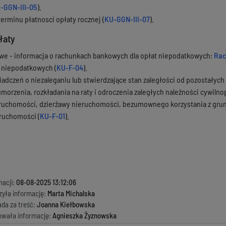
-GGN-III-05
).
erminu płatnosci opłaty rocznej (
KU-GGN-III-07
).
łaty
we - informacja o rachunkach bankowych dla opłat niepodatkowych:
Rac
 niepodatkowych (
KU-F-04
).
adczeń o niezaleganiu lub stwierdzające stan zaległości od pozostałych
umorzenia, rozkładania na raty i odroczenia zaległych należności cywiln
ruchomości, dzierżawy nieruchomości, bezumownego korzystania z grun
ruchomości (
KU-F-01
).
macji:
08-08-2025 13:12:06
zyła informację:
Marta Michalska
ada za treść:
Joanna Kiełbowska
kowała informację:
Agnieszka Żyznowska