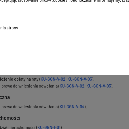
erżawę nośnika reklamowo-informacyjnego - link do usługi lokalnej -
Wn
dotyczące inwestycji
.
edłużenie umowy dzierżawy - link do usługi lokalnej -
Wnioski o wydzie
westycji
.
nia strony
homości przeznaczone do oddania w dzierżawę - link do
wykazu.
(przeki
).
u dzierżawnego - link do
Zarządzenia Prezydenta Olsztyna
.
u dzierżawnego za grunt przeznaczony jako miejsce gromadzenia i od
gminnego systemu gromadzenia i odbioru odpadów komunalnych - link 
ncka
ożenie opłaty na raty (
KU-GGN-V-02
,
KU-GGN-V-03
).
ę prawa do wniesienia odwołania (
KU-GGN-V-02
,
KU-GGN-V-03
).
yczna
ę prawa do wniesienia odwołania (
KU-GGN-V-04
).
uchomości
ział nieruchomości (
KU-GGN-I-01
).