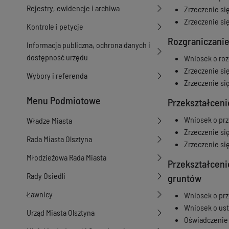
Rejestry, ewidencje i archiwa
Zrzeczenie si
Zrzeczenie si
Kontrole i petycje
Rozgraniczani
Informacja publiczna, ochrona danych i
dostępność urzędu
Wniosek o roz
Zrzeczenie si
Wybory i referenda
Zrzeczenie si
Menu Podmiotowe
Przekształcen
Wniosek o prz
Władze Miasta
Zrzeczenie si
Rada Miasta Olsztyna
Zrzeczenie si
Młodzieżowa Rada Miasta
Przekształcen
Rady Osiedli
gruntów
Ławnicy
Wniosek o prz
Wniosek o ust
Urząd Miasta Olsztyna
Oświadczenie 