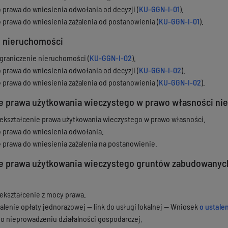
ę prawa do wniesienia odwołania od decyzji (
KU-GGN-I-01
).
ę prawa do wniesienia zażalenia od postanowienia (
KU-GGN-I-01
).
e nieruchomości
graniczenie nieruchomości (
KU-GGN-I-02
).
ę prawa do wniesienia odwołania od decyzji (
KU-GGN-I-02
).
ę prawa do wniesienia zażalenia od postanowienia (
KU-GGN-I-02
).
ie prawa użytkowania wieczystego w prawo własności ni
ekształcenie prawa użytkowania wieczystego w prawo własności.
ę prawa do wniesienia odwołania.
ę prawa do wniesienia zażalenia na postanowienie.
ie prawa użytkowania wieczystego gruntów zabudowanych
ekształcenie z mocy prawa.
alenie opłaty jednorazowej — link do usługi lokalnej — Wniosek
o ustale
o nieprowadzeniu działalności gospodarczej.