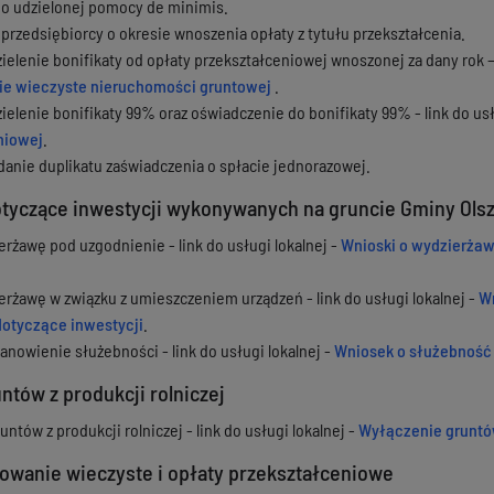
o udzielonej pomocy de minimis.
przedsiębiorcy o okresie wnoszenia opłaty z tytułu przekształcenia.
elenie bonifikaty od opłaty przekształceniowej wnoszonej za dany rok — 
ie wieczyste nieruchomości gruntowej
.
elenie bonifikaty 99% oraz oświadczenie do bonifikaty 99% - link do usł
niowej
.
anie duplikatu zaświadczenia o spłacie jednorazowej.
tyczące inwestycji wykonywanych na gruncie Gminy Ols
erżawę pod uzgodnienie - link do usługi lokalnej -
Wnioski o wydzierżaw
erżawę w związku z umieszczeniem urządzeń - link do usługi lokalnej -
Wn
dotyczące inwestycji
.
anowienie służebności - link do usługi lokalnej -
Wniosek o służebność
ntów z produkcji rolniczej
ntów z produkcji rolniczej - link do usługi lokalnej -
Wyłączenie gruntów
kowanie wieczyste i opłaty przekształceniowe