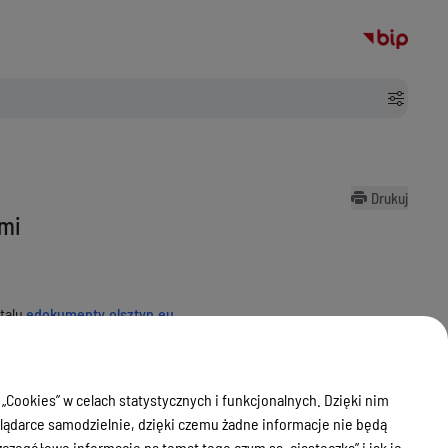
Drukuj
ami
rtalu
edokumenty.olsztyn.eu
.
ej Miasta Olsztyn
.
 „Cookies” w celach statystycznych i funkcjonalnych. Dzięki nim
 użyczenie nieruchomości oraz uzgodnienia dotyczące
ądarce samodzielnie, dzięki czemu żadne informacje nie będą
zegółowe informacje na temat tego czym są „ciasteczka” i jak je