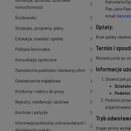
Kancelaria Og
nieruchomości
Plac Jana Pawła
email:
kancel
Środowisko
Opłaty:
Strategie, programy, plany
Brak opłaty skarbo
Edukacja, oświata i opieka
Termin i sposó
Polityka Senioralna
Niezwłocznie po ot
Konsultacje społeczne
Informacje uz
Zamówienia publiczne i konkursy ofert
Słowniczek po
Oświadczenia majątkowe
Działaln
Konkursy i nabory do pracy
Podmiot 
Podmiot prowa
Rejestry, ewidencje i archiwa
organizowanyc
Kontrole i petycje
Tryb odwoław
Informacja publiczna, ochrona danych i
Organ gminy wydaje 
dostępność urzędu