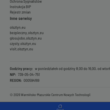
Ochrona Sygnalistów
Instrukcja BIP
Rejestr zmian
Inne serwisy
olsztyn.eu
bezpieczny.olsztyn.eu
glosujobo.olsztyn.eu
czysty.olsztyn.eu
visit.olsztyn.eu
Godziny pracy
w poniedziałek od godziny 8.00 do 16.00, od wtork
NIP
739-05-04-751
REGON
000594169
© 2026 Warmińsko-Mazurskie Centrum Nowych Technologii
Menu wyróżnione
Start