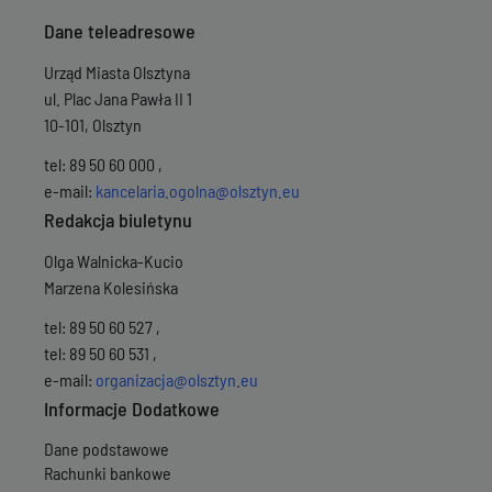
Dane teleadresowe
Urząd Miasta Olsztyna
ul. Plac Jana Pawła II 1
10-101, Olsztyn
tel: 89 50 60 000 ,
e-mail:
kancelaria.ogolna@olsztyn.eu
Redakcja biuletynu
Olga Walnicka-Kucio
Marzena Kolesińska
tel: 89 50 60 527 ,
tel: 89 50 60 531 ,
e-mail:
organizacja@olsztyn.eu
Informacje Dodatkowe
Dane podstawowe
Rachunki bankowe