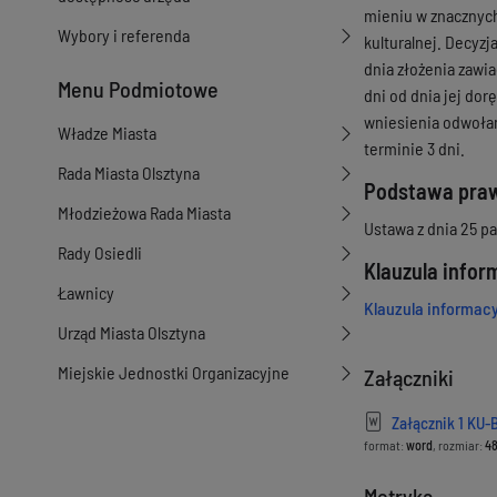
mieniu w znacznych
Wybory i referenda
kulturalnej. Decyzj
dnia złożenia zawi
Menu Podmiotowe
dni od dnia jej dor
wniesienia odwołan
Władze Miasta
terminie 3 dni.
Rada Miasta Olsztyna
Podstawa pra
Młodzieżowa Rada Miasta
Ustawa z dnia 25 paź
Rady Osiedli
Klauzula info
Ławnicy
Klauzula informac
Urząd Miasta Olsztyna
Miejskie Jednostki Organizacyjne
Załączniki
Załącznik 1 KU-
format:
word
, rozmiar:
48
Metryka