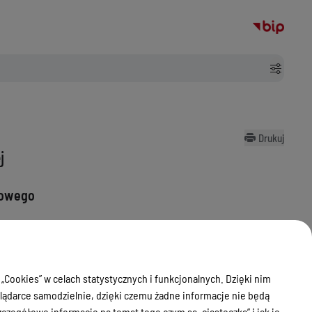
Drukuj
j
sowego
zpoczęcia imprezy.
 „Cookies” w celach statystycznych i funkcjonalnych. Dzięki nim
ądarce samodzielnie, dzięki czemu żadne informacje nie będą
zegółowe informacje na temat tego czym są „ciasteczka” i jak je