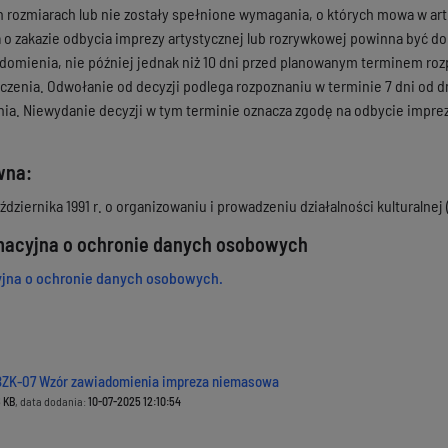
 rozmiarach lub nie zostały spełnione wymagania, o których mowa w art. 
a o zakazie odbycia imprezy artystycznej lub rozrywkowej powinna być do
adomienia, nie później jednak niż 10 dni przed planowanym terminem roz
ęczenia. Odwołanie od decyzji podlega rozpoznaniu w terminie 7 dni od d
ia. Niewydanie decyzji w tym terminie oznacza zgodę na odbycie impre
wna:
dziernika 1991 r. o organizowaniu i prowadzeniu działalności kulturalnej (t
rmacyjna o ochronie danych osobowych
yjna o ochronie danych osobowych.
BZK-07 Wzór zawiadomienia impreza niemasowa
 KB
, data dodania:
10-07-2025 12:10:54