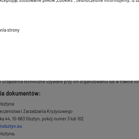
zór zawiadomienia jest
załącznikiem nr 1
do karty usług.
inno zawierać następujące dane:
o lub nazwę podmiotu organizującego imprezę artystyczną lub rozrywkową
nia strony
kter imprezy;
, godzinę rozpoczęcia, planowany czas trwania, przewidywaną liczbę ucz
anowanych środków służących zapewnieniu bezpieczeństwa uczestników
anowanych działań w zakresie dostosowania imprezy dla osób ze szczegó
usprawnień, o których mowa w art. 2 pkt 5 ustawy z dnia 19 lipca 2019 r
 może zażądać załączenia zaświadczenia, że pomieszczenia, obiekty lub m
e urządzenia techniczne używane przy ich organizowaniu lub w trakci
nia dokumentów:
Olsztyna
eczeństwa i Zarzadzania Kryzysowego
a 44, 10-683 Olsztyn, pokój numer 3 lub 102
@olsztyn.eu
Olsztyna,