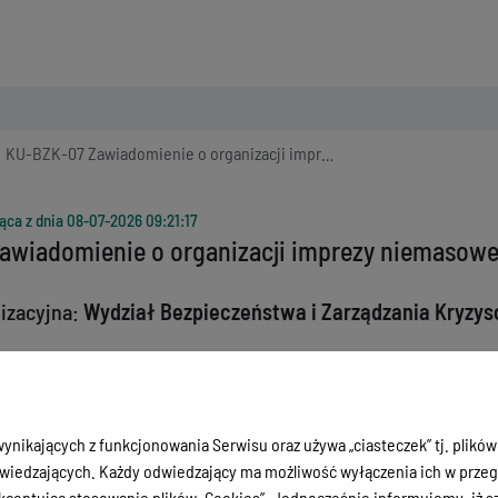
KU-BZK-07 Zawiadomienie o organizacji imprezy niemasowej
ąca z dnia
08-07-2026 09:21:17
awiadomienie o organizacji imprezy niemasowe
izacyjna:
Wydział Bezpieczeństwa i Zarządzania Kryzy
 89 522 24 20
nie należy złożyć nie później
niż 30 dni
przed planowanym terminem ro
ynikających z funkcjonowania Serwisu oraz używa „ciasteczek” tj. plików
umenty:
iedzających. Każdy odwiedzający ma możliwość wyłączenia ich w przegl
ceptując stosowanie plików „Cookies”. Jednocześnie informujemy, iż szc