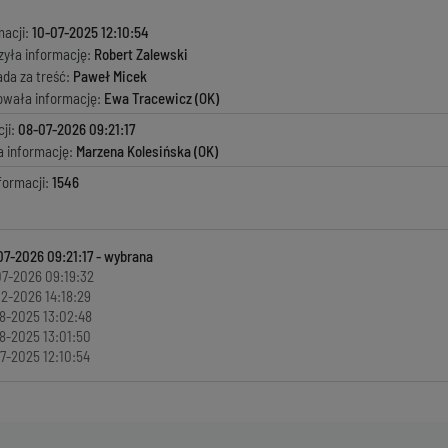
macji:
10-07-2025 12:10:54
zyła informację:
Robert Zalewski
ada za treść:
Paweł Micek
kowała informację:
Ewa Tracewicz (OK)
ji:
08-07-2026 09:21:17
a informację:
Marzena Kolesińska (OK)
formacji:
1546
07-2026 09:21:17
7-2026 09:19:32
2-2026 14:18:29
8-2025 13:02:48
8-2025 13:01:50
7-2025 12:10:54