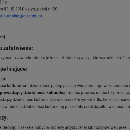
ólna
 II 1, 10-101 Olsztyn, pokój nr 20
aria.ogolna@olsztyn.eu
wej
b załatwienia:
rzymaniu zawiadomienia, jeżeli spełnione są wszystkie warunki określon
upełniające:
jęć.
ość kulturalna
– działalność polegająca na tworzeniu, upowszechnianiu i
prowadzący działalność kulturalną
- osoba prawna, osoba fizyczna or
dzący działalność kulturalną zawiadamia Prezydenta Olsztyna o zamiarz
h w ramach działalności kulturalnej poza stałą siedzibą albo w sposób 
czy:
decyzję o zakazie odbycia imprezy artystycznej lub rozrywkowej, jeżeli z