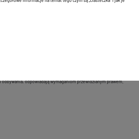
, siedzibę i adres do korespondencji;
estników;
;
lnymi potrzebami, z uwzględnieniem, w razie potrzeby,
. o zapewnianiu dostępności osobom ze szczególnymi potrzebami.
iejsca, w których odbywają się imprezy artystyczne i
e ich odbywania, odpowiadają wymaganiom przewidzianym prawem.