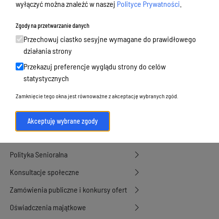
wyłączyć można znaleźć w naszej
Polityce Prywatności
.
Budżet, finanse i majątek
Podatki i opłaty, umorzenia, ulgi i
Zgody na przetwarzanie danych
dotacje
Przechowuj ciastko sesyjne wymagane do prawidłowego
działania strony
Urbanistyka, architektura i zabytki
Przekazuj preferencje wyglądu strony do celów
Geodezja, sprzedaż, dzierżawa
statystycznych
nieruchomości
Zamknięcie tego okna jest równoważne z akceptację wybranych zgód.
Środowisko
Strategie, programy, plany
Akceptuję wybrane zgody
Edukacja, oświata i opieka
Polityka Senioralna
Konsultacje społeczne
Zamówienia publiczne i konkursy ofert
Oświadczenia majątkowe