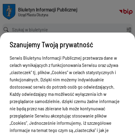
Mapa usług wydziału Geodezja i Gospodarka Nieruchomościami
Biuletyn Informacji Publicznej Urząd Miasta Olsztyna
Biuletyn Informacji Publicznej
Urząd Miasta Olsztyna
Ścieżka powrotu
Strona główna
Mapa usług wydziału Geodezja i Gospodarka Nieruchomościami
Szanujemy Twoją prywatność
Mapa usług z zakresu geodezji i
gospodarki nieruchomościami
Serwis Biuletynu Informacji Publicznej przetwarza dane w
celach wynikających z funkcjonowania Serwisu oraz używa
Menu Przedmiotowe
„ciasteczek” tj. plików „Cookies” w celach statystycznych i
funkcjonalnych. Dzięki nim możemy indywidualnie
ZAŁATWIANIE SPRAW
dostosować serwis do potrzeb osób go odwiedzających.
Ogłoszenia
Każdy odwiedzający ma możliwość wyłączenia ich w
przeglądarce samodzielnie, dzięki czemu żadne informacje
Bezpieczeństwo
nie będą przez nas zbierane lub może kontynuować
Urodzenia, małżeństwa, zgony,
przeglądanie Serwisu akceptując stosowanie plików
meldunek, dowód, komunikacja,
„Cookies”. Jednocześnie informujemy, iż szczegółowe
działalność, alkohol
informacje na temat tego czym są „ciasteczka” i jak je