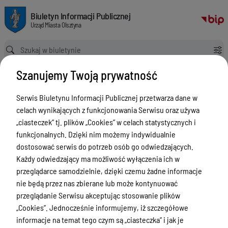
Geodezja i Gospodarka Nieruchomosciami
Biuletyn Informacji Publicznej Urząd Miasta Olsztyna
Biuletyn Informacji Publicznej
Urząd Miasta Olsztyna
Ścieżka powrotu
Strona główna
Geodezja i Gospodarka Nieruchomosciami
Szanujemy Twoją prywatność
Mapa usług z zakresu geodezji i
gospodarki nieruchomościami
Serwis Biuletynu Informacji Publicznej przetwarza dane w
celach wynikających z funkcjonowania Serwisu oraz używa
Menu Przedmiotowe
„ciasteczek” tj. plików „Cookies” w celach statystycznych i
funkcjonalnych. Dzięki nim możemy indywidualnie
ZAŁATWIANIE SPRAW
dostosować serwis do potrzeb osób go odwiedzających.
Ogłoszenia
Każdy odwiedzający ma możliwość wyłączenia ich w
przeglądarce samodzielnie, dzięki czemu żadne informacje
Bezpieczeństwo
nie będą przez nas zbierane lub może kontynuować
Urodzenia, małżeństwa, zgony,
przeglądanie Serwisu akceptując stosowanie plików
meldunek, dowód, komunikacja,
„Cookies”. Jednocześnie informujemy, iż szczegółowe
działalność, alkohol
informacje na temat tego czym są „ciasteczka” i jak je