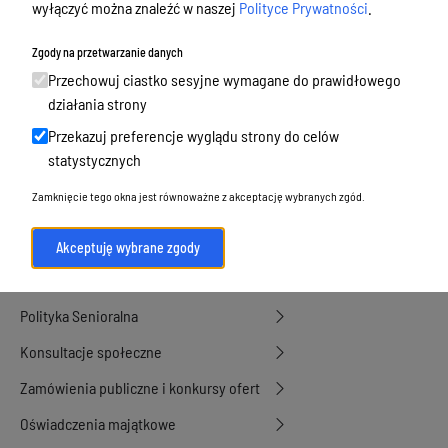
wyłączyć można znaleźć w naszej
Polityce Prywatności
.
Budżet, finanse i majątek
Podatki i opłaty, umorzenia, ulgi i
Zgody na przetwarzanie danych
dotacje
Przechowuj ciastko sesyjne wymagane do prawidłowego
działania strony
Urbanistyka, architektura i zabytki
Przekazuj preferencje wyglądu strony do celów
Geodezja, sprzedaż, dzierżawa
statystycznych
nieruchomości
Zamknięcie tego okna jest równoważne z akceptację wybranych zgód.
Środowisko
Strategie, programy, plany
Akceptuję wybrane zgody
Edukacja, oświata i opieka
Polityka Senioralna
Konsultacje społeczne
Zamówienia publiczne i konkursy ofert
Oświadczenia majątkowe