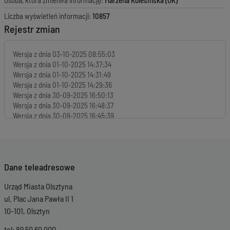
Osoba, która zmieniła informację:
Marzena Kolesińska (OK)
Liczba wyświetleń informacji:
10857
Rejestr zmian
Wersja z dnia
03-10-2025 08:55:03
Wersja z dnia
01-10-2025 14:37:34
Wersja z dnia
01-10-2025 14:31:49
Wersja z dnia
01-10-2025 14:29:36
Wersja z dnia
30-09-2025 16:50:13
Wersja z dnia
30-09-2025 16:48:37
Wersja z dnia
30-09-2025 16:45:39
Wersja z dnia
30-09-2025 16:42:44
Wersja z dnia
30-09-2025 16:39:05
Wersja z dnia
30-09-2025 16:35:47
Wersja z dnia
30-09-2025 16:34:15
Dane teleadresowe
Wersja z dnia
30-09-2025 14:11:40
Wersja z dnia
30-09-2025 14:08:38
Urząd Miasta Olsztyna
Wersja z dnia
30-09-2025 14:03:39
Wersja z dnia
30-09-2025 13:55:04
ul. Plac Jana Pawła II 1
Wersja z dnia
29-09-2025 15:02:35
10-101, Olsztyn
Wersja z dnia
29-09-2025 13:03:50
Wersja z dnia
29-09-2025 12:58:06
tel: 89 50 60 000 ,