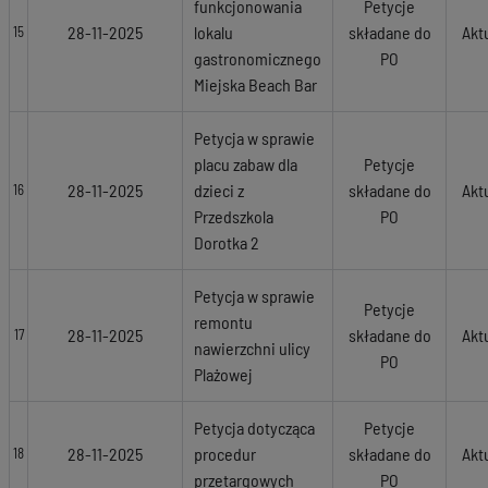
funkcjonowania
Petycje
28-11-2025
lokalu
składane do
Akt
15
gastronomicznego
PO
Miejska Beach Bar
Petycja w sprawie
placu zabaw dla
Petycje
28-11-2025
dzieci z
składane do
Akt
16
Przedszkola
PO
Dorotka 2
Petycja w sprawie
Petycje
remontu
28-11-2025
składane do
Akt
17
nawierzchni ulicy
PO
Plażowej
Petycja dotycząca
Petycje
28-11-2025
procedur
składane do
Akt
18
przetargowych
PO