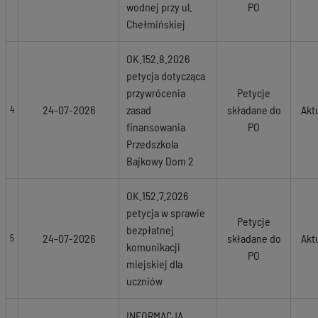
wodnej przy ul.
PO
Chełmińskiej
OK.152.8.2026
petycja dotycząca
przywrócenia
Petycje
24-07-2026
zasad
składane do
Akt
4
finansowania
PO
Przedszkola
Bajkowy Dom 2
OK.152.7.2026
petycja w sprawie
Petycje
bezpłatnej
24-07-2026
składane do
Akt
5
komunikacji
PO
miejskiej dla
uczniów
INFORMACJA