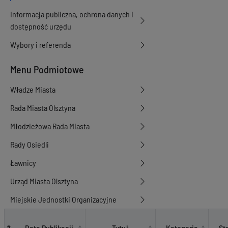
Informacja publiczna, ochrona danych i
dostępność urzędu
Wybory i referenda
Menu Podmiotowe
Władze Miasta
Rada Miasta Olsztyna
Młodzieżowa Rada Miasta
Rady Osiedli
Ławnicy
Urząd Miasta Olsztyna
Miejskie Jednostki Organizacyjne
Petycje składane do PO
Data Publikacji
Tytuł
Kategoria
St
#