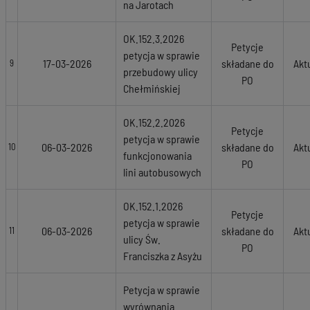
na Jarotach
OK.152.3.2026
Petycje
petycja w sprawie
17-03-2026
składane do
Akt
9
przebudowy ulicy
PO
Chełmińskiej
OK.152.2.2026
Petycje
petycja w sprawie
06-03-2026
składane do
Akt
10
funkcjonowania
PO
lini autobusowych
OK.152.1.2026
Petycje
petycja w sprawie
06-03-2026
składane do
Akt
11
ulicy Św.
PO
Franciszka z Asyżu
Petycja w sprawie
wyrównania