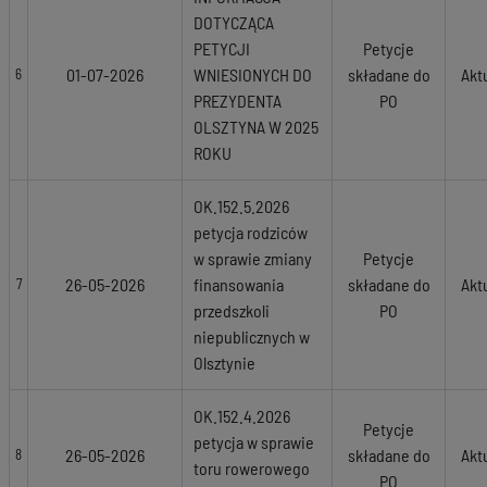
DOTYCZĄCA
PETYCJI
Petycje
01-07-2026
WNIESIONYCH DO
składane do
Akt
6
PREZYDENTA
PO
OLSZTYNA W 2025
ROKU
OK.152.5.2026
petycja rodziców
w sprawie zmiany
Petycje
26-05-2026
finansowania
składane do
Akt
7
przedszkoli
PO
niepublicznych w
Olsztynie
OK.152.4.2026
Petycje
petycja w sprawie
26-05-2026
składane do
Akt
8
toru rowerowego
PO