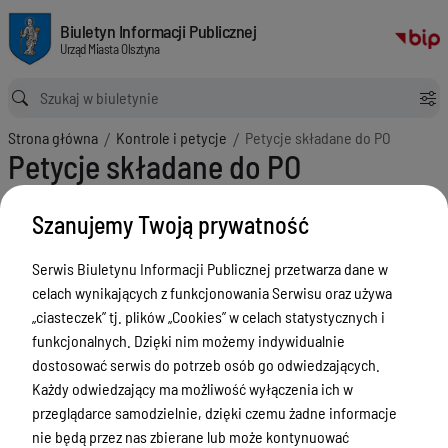
Petycje składane do PO
Biuletyn Informacji Publicznej Urząd Miasta Olsztyna
Biuletyn Informacji Publicznej
Urząd Miasta Olsztyna
Ścieżka powrotu
Strona główna
Kontrole i petycje
Petycje składane do PO
Petycje składane do PO
Menu Przedmiotowe
Szanujemy Twoją prywatność
ZAŁATWIANIE SPRAW
Serwis Biuletynu Informacji Publicznej przetwarza dane w
Ogłoszenia
celach wynikających z funkcjonowania Serwisu oraz używa
Bezpieczeństwo
„ciasteczek” tj. plików „Cookies” w celach statystycznych i
funkcjonalnych. Dzięki nim możemy indywidualnie
Urodzenia, małżeństwa, zgony,
dostosować serwis do potrzeb osób go odwiedzających.
meldunek, dowód, komunikacja,
Każdy odwiedzający ma możliwość wyłączenia ich w
działalność, alkohol
przeglądarce samodzielnie, dzięki czemu żadne informacje
Budżet, finanse i majątek
nie będą przez nas zbierane lub może kontynuować