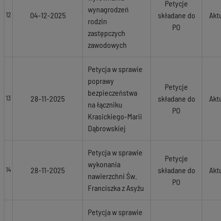
Petycje
wynagrodzeń
04-12-2025
składane do
Akt
12
rodzin
PO
zastępczych
zawodowych
Petycja w sprawie
poprawy
Petycje
bezpieczeństwa
28-11-2025
składane do
Akt
13
na łączniku
PO
Krasickiego-Marii
Dąbrowskiej
Petycja w sprawie
Petycje
wykonania
28-11-2025
składane do
Akt
14
nawierzchni Św.
PO
Franciszka z Asyżu
Petycja w sprawie