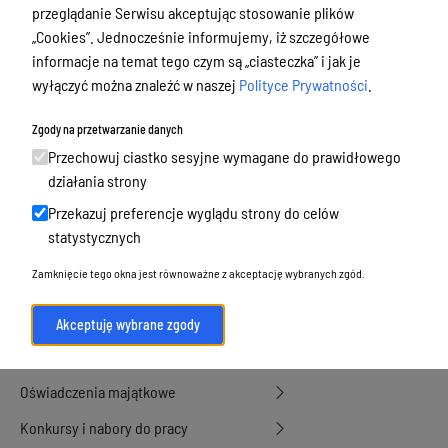
przeglądanie Serwisu akceptując stosowanie plików
Podatki i opłaty, umorzenia, ulgi i
„Cookies”. Jednocześnie informujemy, iż szczegółowe
dotacje
informacje na temat tego czym są „ciasteczka” i jak je
Urbanistyka, architektura i zabytki
wyłączyć można znaleźć w naszej
Polityce Prywatności
.
Geodezja, sprzedaż, dzierżawa
Zgody na przetwarzanie danych
nieruchomości
Przechowuj ciastko sesyjne wymagane do prawidłowego
Środowisko
działania strony
Strategie, programy, plany
Przekazuj preferencje wyglądu strony do celów
statystycznych
Edukacja, oświata i opieka
Zamknięcie tego okna jest równoważne z akceptację wybranych zgód.
Polityka Senioralna
Konsultacje społeczne
Akceptuję wybrane zgody
Zamówienia publiczne i konkursy ofert
Oświadczenia majątkowe
Konkursy i nabory do pracy