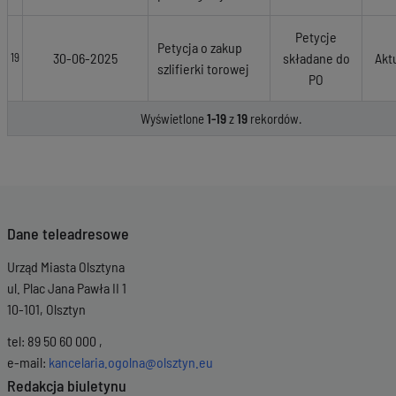
Petycje
Petycja o zakup
30-06-2025
składane do
Akt
19
szlifierki torowej
PO
Wyświetlone
1-19
z
19
rekordów.
Dane teleadresowe
Urząd Miasta Olsztyna
ul. Plac Jana Pawła II 1
10-101, Olsztyn
tel: 89 50 60 000 ,
e-mail:
kancelaria.ogolna@olsztyn.eu
Redakcja biuletynu