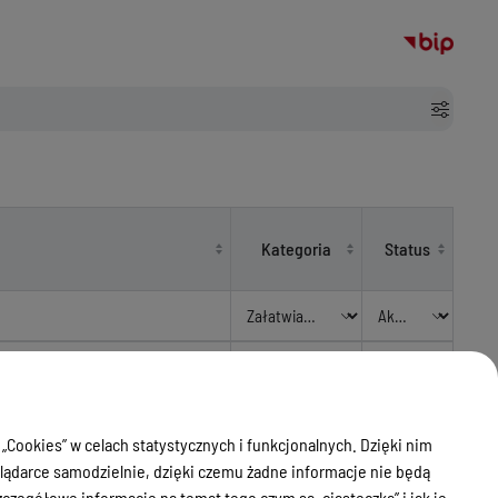
Kategoria
Status
ywanie chartów rasowych lub
Załatwianie
Aktualny
spraw - karty
 „Cookies” w celach statystycznych i funkcjonalnych. Dzięki nim
owanie psa lub psów rasy
Załatwianie
Aktualny
ądarce samodzielnie, dzięki czemu żadne informacje nie będą
spraw - karty
zegółowe informacje na temat tego czym są „ciasteczka” i jak je