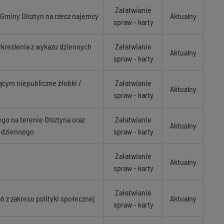
Załatwianie
Gminy Olsztyn na rzecz najemcy
Aktualny
spraw - karty
kreślenia z wykazu dziennych
Załatwianie
Aktualny
spraw - karty
cym niepubliczne żłobki /
Załatwianie
Aktualny
spraw - karty
o na terenie Olsztyna oraz
Załatwianie
Aktualny
a dziennego
spraw - karty
Załatwianie
Aktualny
spraw - karty
Załatwianie
ń z zakresu polityki społecznej
Aktualny
spraw - karty