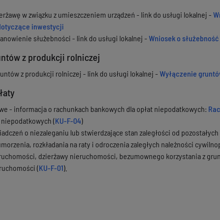
erżawę w związku z umieszczeniem urządzeń - link do usługi lokalnej -
Wn
dotyczące inwestycji
anowienie służebności - link do usługi lokalnej -
Wniosek o służebność
ntów z produkcji rolniczej
ntów z produkcji rolniczej - link do usługi lokalnej -
Wyłączenie gruntów
łaty
we - informacja o rachunkach bankowych dla opłat niepodatkowych:
Rac
 niepodatkowych (
KU-F-04
)
adczeń o niezaleganiu lub stwierdzające stan zaległości od pozostałych
umorzenia, rozkładania na raty i odroczenia zaległych należności cywiln
ruchomości, dzierżawy nieruchomości, bezumownego korzystania z grun
ruchomości (
KU-F-01
).