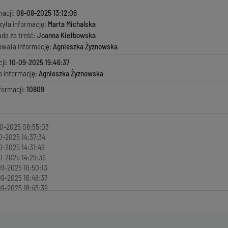
macji:
08-08-2025 13:12:06
zyła informację:
Marta Michalska
ada za treść:
Joanna Kiełbowska
kowała informację:
Agnieszka Żyznowska
ji:
10-09-2025 19:46:37
a informację:
Agnieszka Żyznowska
formacji:
10809
0-2025 08:55:03
0-2025 14:37:34
0-2025 14:31:49
0-2025 14:29:36
9-2025 16:50:13
9-2025 16:48:37
9-2025 16:45:39
9-2025 16:42:44
9-2025 16:39:05
9-2025 16:35:47