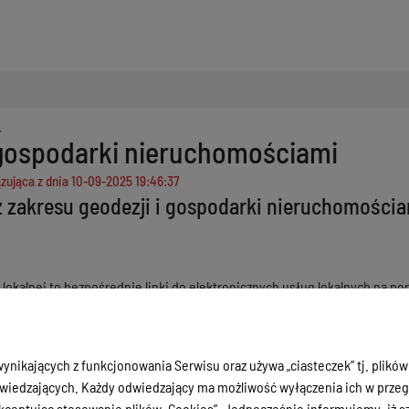
i gospodarki nieruchomościami
zująca z dnia
10-09-2025 19:46:37
 zakresu geodezji i gospodarki nieruchomości
i lokalnej to bezpośrednie linki do elektronicznych usług lokalnych na po
 posiada portal mapowy o nazwie
Miejski System Informacji Przestrzenn
ntu
ynikających z funkcjonowania Serwisu oraz używa „ciasteczek” tj. plików
rżawę gruntu - link do usługi lokalnej -
Wnioski o wydzierżawienie lub
iedzających. Każdy odwiedzający ma możliwość wyłączenia ich w przegl
ceptując stosowanie plików „Cookies”. Jednocześnie informujemy, iż szc