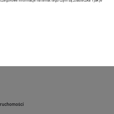
ioski o wydzierżawienie lub użyczenie nieruchomości oraz
rżawienie lub użyczenie nieruchomości oraz uzgodnienia
erownie na kategorię dzierżawa lub przekierowanie na tablicę
bioru odpadów komunalnych wytwarzanych przez podmioty
do
Zarządzenia Prezydenta Olsztyna
.
eruchomości