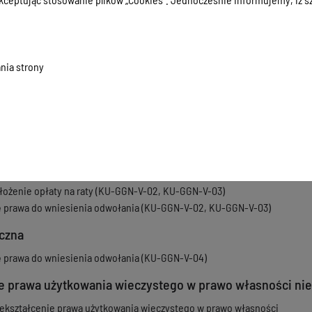
erżawę nośnika reklamowo-informacyjnego - link do usługi lokalnej -
Wn
dotyczące inwestycji
.
edłużenie umowy dzierżawy - link do usługi lokalnej -
Wnioski o wydzie
westycji
.
nia strony
homości przeznaczone do oddania w dzierżawę - link do
wykazu.
(przeki
)
u dzierżawnego - link do
Zarządzenia Prezydenta Olsztyna
.
u dzierżawnego za grunt przeznaczony jako miejsce gromadzenia i od
gminnego systemu gromadzenia i odbioru odpadów komunalnych - link 
ncka
łożenie opłaty na raty (KU-GGN-V-02, KU-GGN-V-03)
ę prawa do wniesienia odwołania (KU-GGN-V-02, KU-GGN-V-03)
yczna
ę prawa do wniesienia odwołania (KU-GGN-V-04)
ie prawa użytkowania wieczystego w prawo własności ni
ekształcenie prawa użytkowania wieczystego w prawo własności