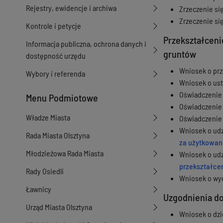
Rejestry, ewidencje i archiwa
Zrzeczenie si
Zrzeczenie si
Kontrole i petycje
Przekształcen
Informacja publiczna, ochrona danych i
gruntów
dostępność urzędu
Wniosek o prz
Wybory i referenda
Wniosek o ust
Oświadczenie 
Menu Podmiotowe
Oświadczenie 
Władze Miasta
Oświadczenie 
Wniosek o udzi
Rada Miasta Olsztyna
za użytkowan
Młodzieżowa Rada Miasta
Wniosek o udzi
przekształce
Rady Osiedli
Wniosek o wyd
Ławnicy
Uzgodnienia do
Urząd Miasta Olsztyna
Wniosek o dzi