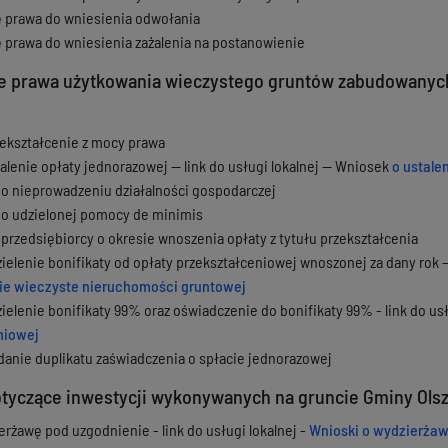
ę prawa do wniesienia odwołania
ę prawa do wniesienia zażalenia na postanowienie
ie prawa użytkowania wieczystego gruntów zabudowanych
ekształcenie z mocy prawa
alenie opłaty jednorazowej — link do usługi lokalnej — Wniosek
o ustale
o nieprowadzeniu działalności gospodarczej
o udzielonej pomocy de minimis
przedsiębiorcy o okresie wnoszenia opłaty z tytułu przekształcenia
elenie bonifikaty od opłaty przekształceniowej wnoszonej za dany rok — 
ie wieczyste nieruchomości gruntowej
elenie bonifikaty 99% oraz oświadczenie do bonifikaty 99% - link do usł
niowej
anie duplikatu zaświadczenia o spłacie jednorazowej
tyczące inwestycji wykonywanych na gruncie Gminy Ols
erżawę pod uzgodnienie - link do usługi lokalnej -
Wnioski o wydzierżaw