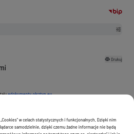
Drukuj
ami
rtalu
edokumenty.olsztyn.eu
.
ej Miasta Olsztyn
.
 „Cookies” w celach statystycznych i funkcjonalnych. Dzięki nim
 użyczenie nieruchomości oraz uzgodnienia dotyczące
ądarce samodzielnie, dzięki czemu żadne informacje nie będą
zegółowe informacje na temat tego czym są „ciasteczka” i jak je