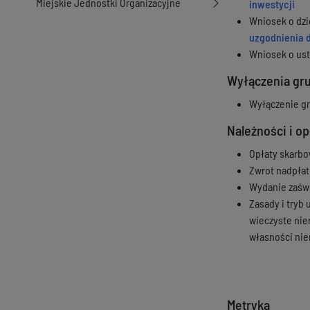
Miejskie Jednostki Organizacyjne
inwestycji
Wniosek o dzi
uzgodnienia 
Wniosek o ust
Wyłączenia gru
Wyłączenie gru
Należności i op
Opłaty skarbo
Zwrot nadpłat
Wydanie zaświ
Zasady i tryb 
wieczyste nie
własności nie
Metryka