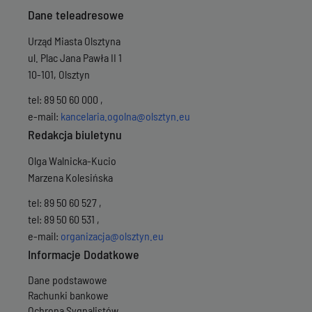
Wersja z dnia
30-0
Dane teleadresowe
Wersja z dnia
30-0
Wersja z dnia
30-0
Urząd Miasta Olsztyna
Wersja z dnia
30-0
Wersja z dnia
30-0
ul. Plac Jana Pawła II 1
Wersja z dnia
29-0
10-101, Olsztyn
Wersja z dnia
29-0
Wersja z dnia
29-0
tel: 89 50 60 000 ,
Wersja z dnia
29-0
e-mail:
kancelaria.ogolna@olsztyn.eu
Wersja z dnia
29-0
Redakcja biuletynu
Wersja z dnia
29-0
Wersja z dnia
29-0
Olga Walnicka-Kucio
Wersja z dnia
26-0
Marzena Kolesińska
Wersja z dnia
26-0
Wersja z dnia
26-0
tel: 89 50 60 527 ,
Wersja z dnia
26-0
tel: 89 50 60 531 ,
Wersja z dnia
26-0
e-mail:
organizacja@olsztyn.eu
Wersja z dnia
26-0
Wersja z dnia
26-0
Informacje Dodatkowe
Wersja z dnia
26-0
Wersja z dnia
26-0
Dane podstawowe
Wersja z dnia
26-0
Rachunki bankowe
Wersja z dnia
26-0
Ochrona Sygnalistów