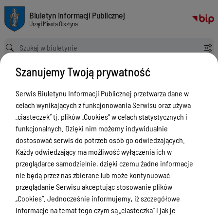
Klauzula informacyjna - monitoring wizyjny
Biuletyn Informacji Publicznej Urząd Miasta Olsztyna
Biuletyn Informacji Publicznej
Urząd Miasta Olsztyna
Ścieżka powrotu
Strona główna
Klauzula informacyjna - monitoring wizyjny
Szanujemy Twoją prywatność
Klauzula informacyjna -
monitoring wizyjny
Serwis Biuletynu Informacji Publicznej przetwarza dane w
celach wynikających z funkcjonowania Serwisu oraz używa
Menu Przedmiotowe
„ciasteczek” tj. plików „Cookies” w celach statystycznych i
funkcjonalnych. Dzięki nim możemy indywidualnie
ZAŁATWIANIE SPRAW
dostosować serwis do potrzeb osób go odwiedzających.
Ogłoszenia
Każdy odwiedzający ma możliwość wyłączenia ich w
przeglądarce samodzielnie, dzięki czemu żadne informacje
Bezpieczeństwo
nie będą przez nas zbierane lub może kontynuować
Urodzenia, małżeństwa, zgony,
przeglądanie Serwisu akceptując stosowanie plików
meldunek, dowód, komunikacja,
„Cookies”. Jednocześnie informujemy, iż szczegółowe
działalność, alkohol
informacje na temat tego czym są „ciasteczka” i jak je