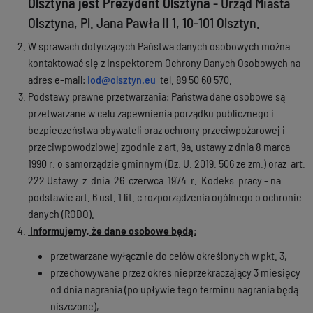
Olsztyna jest Prezydent Olsztyna
- Urząd Miasta
Olsztyna, Pl. Jana Pawła II 1, 10-101 Olsztyn.
W sprawach dotyczących Państwa danych osobowych można
kontaktować się z Inspektorem Ochrony Danych Osobowych na
adres e-mail:
iod@olsztyn.eu
tel. 89 50 60 570.
Podstawy prawne przetwarzania: Państwa dane osobowe są
przetwarzane w celu zapewnienia porządku publicznego i
bezpieczeństwa obywateli oraz ochrony przeciwpożarowej i
przeciwpowodziowej zgodnie z art. 9a. ustawy z dnia 8 marca
1990 r. o samorządzie gminnym (Dz. U. 2019. 506 ze zm.) oraz art.
222 Ustawy z dnia 26 czerwca 1974 r. Kodeks pracy - na
podstawie art. 6 ust. 1 lit. c rozporządzenia ogólnego o ochronie
danych (RODO).
Informujemy, że dane osobowe będą
:
przetwarzane wyłącznie do celów określonych w pkt. 3,
przechowywane przez okres nieprzekraczający 3 miesięcy
od dnia nagrania (po upływie tego terminu nagrania będą
niszczone),