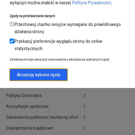
wyłączyć można znaleźć w naszej
Polityce Prywatności
.
Budżet, finanse i majątek
Podatki i opłaty, umorzenia, ulgi i
Zgody na przetwarzanie danych
dotacje
Przechowuj ciastko sesyjne wymagane do prawidłowego
działania strony
Urbanistyka, architektura i zabytki
Przekazuj preferencje wyglądu strony do celów
Geodezja, sprzedaż, dzierżawa
statystycznych
nieruchomości
Zamknięcie tego okna jest równoważne z akceptację wybranych zgód.
Środowisko
Strategie, programy, plany
Akceptuję wybrane zgody
Edukacja, oświata i opieka
Polityka Senioralna
Konsultacje społeczne
Zamówienia publiczne i konkursy ofert
Oświadczenia majątkowe