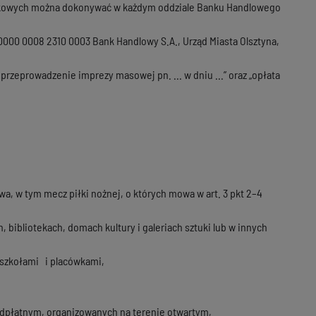
wkowych można dokonywać w każdym oddziale Banku Handlowego
0000 0008 2310 0003 Bank Handlowy S.A., Urząd Miasta Olsztyna,
rzeprowadzenie imprezy masowej pn. ... w dniu ...” oraz „opłata
 w tym mecz piłki nożnej, o których mowa w art. 3 pkt 2–4
 bibliotekach, domach kultury i galeriach sztuki lub w innych
 szkołami i placówkami,
odpłatnym, organizowanych na terenie otwartym,