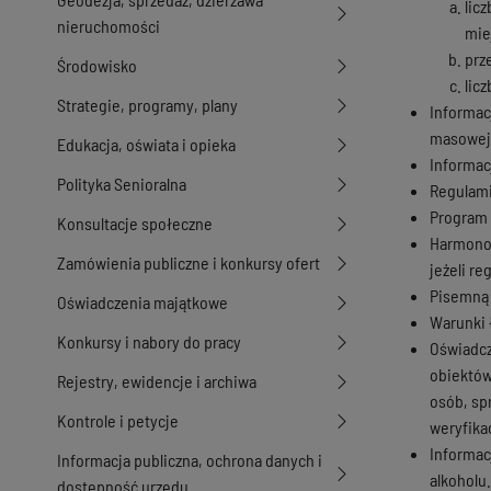
lic
nieruchomości
mie
prz
Środowisko
lic
Strategie, programy, plany
Informac
masowej
Edukacja, oświata i opieka
Informac
Polityka Senioralna
Regulami
Program 
Konsultacje społeczne
Harmonog
Zamówienia publiczne i konkursy ofert
jeżeli r
Pisemną 
Oświadczenia majątkowe
Warunki 
Konkursy i nabory do pracy
Oświadcz
obiektów
Rejestry, ewidencje i archiwa
osób, sp
Kontrole i petycje
weryfikac
Informac
Informacja publiczna, ochrona danych i
alkoholu.
dostępność urzędu