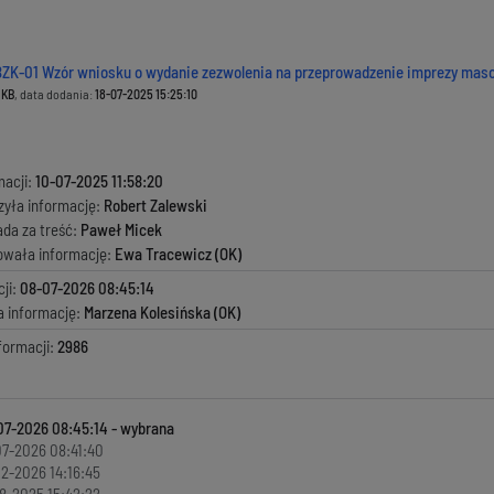
BZK-01 Wzór wniosku o wydanie zezwolenia na przeprowadzenie imprezy mas
 KB
, data dodania:
18-07-2025 15:25:10
macji:
10-07-2025 11:58:20
zyła informację:
Robert Zalewski
ada za treść:
Paweł Micek
kowała informację:
Ewa Tracewicz (OK)
ji:
08-07-2026 08:45:14
a informację:
Marzena Kolesińska (OK)
formacji:
2986
07-2026 08:45:14
7-2026 08:41:40
2-2026 14:16:45