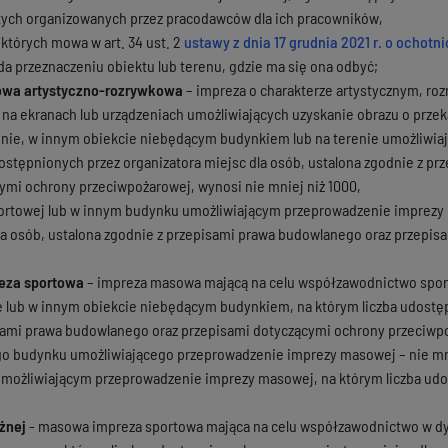
ych organizowanych przez pracodawców dla ich pracowników,
 których mowa w art. 34 ust. 2
ustawy z dnia 17 grudnia 2021 r. o ochot
a przeznaczeniu obiektu lub terenu, gdzie ma się ona odbyć;
wa artystyczno-rozrywkowa
– impreza o charakterze artystycznym, ro
 na ekranach lub urządzeniach umożliwiających uzyskanie obrazu o przeką
onie, w innym obiekcie niebędącym budynkiem lub na terenie umożliwi
dostępnionych przez organizatora miejsc dla osób, ustalona zgodnie z p
ymi ochrony przeciwpożarowej, wynosi nie mniej niż 1000,
portowej lub w innym budynku umożliwiającym przeprowadzenie imprezy 
la osób, ustalona zgodnie z przepisami prawa budowlanego oraz przepis
eza sportowa
– impreza masowa mającą na celu współzawodnictwo sporto
e lub w innym obiekcie niebędącym budynkiem, na którym liczba udostęp
sami prawa budowlanego oraz przepisami dotyczącymi ochrony przeciwpoż
go budynku umożliwiającego przeprowadzenie imprezy masowej – nie mn
umożliwiającym przeprowadzenie imprezy masowej, na którym liczba udos
ożnej
- masowa impreza sportowa mająca na celu współzawodnictwo w dysc