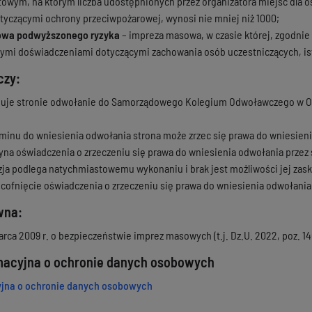
towym, na którym liczba udostępnionych przez organizatora miejsc dla 
tyczącymi ochrony przeciwpożarowej, wynosi nie mniej niż 1000;
owa podwyższonego ryzyka
– impreza masowa, w czasie której, zgodnie
mi doświadczeniami dotyczącymi zachowania osób uczestniczących, ist
czy:
guje stronie odwołanie do Samorządowego Kolegium Odwoławczego w Ols
rminu do wniesienia odwołania strona może zrzec się prawa do wniesieni
yna oświadczenia o zrzeczeniu się prawa do wniesienia odwołania przez 
yzja podlega natychmiastowemu wykonaniu i brak jest możliwości jej za
cofnięcie oświadczenia o zrzeczeniu się prawa do wniesienia odwołania
wna:
rca 2009 r. o bezpieczeństwie imprez masowych (t.j. Dz.U. 2022, poz. 14
rmacyjna o ochronie danych osobowych
yjna o ochronie danych osobowych