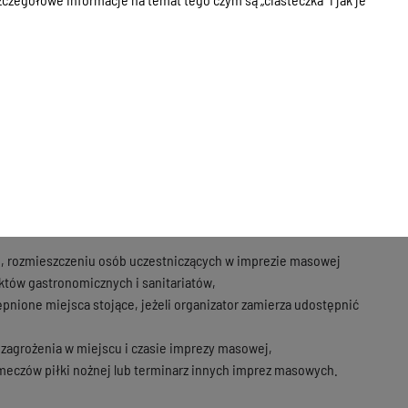
u o opłacie skarbowej.
a, wraz z jego opisem, zawierający:
ie masowej, dróg ewakuacyjnych i dróg dojazdowych dla pojazdów
 i do celów przeciwpożarowych oraz punktów informacyjnych,
dy, gazu i energii elektrycznej oraz innych elementów mających
h, rozmieszczeniu osób uczestniczących w imprezie masowej
któw gastronomicznych i sanitariatów,
pnione miejsca stojące, jeżeli organizator zamierza udostępnić
zagrożenia w miejscu i czasie imprezy masowej,
eczów piłki nożnej lub terminarz innych imprez masowych.