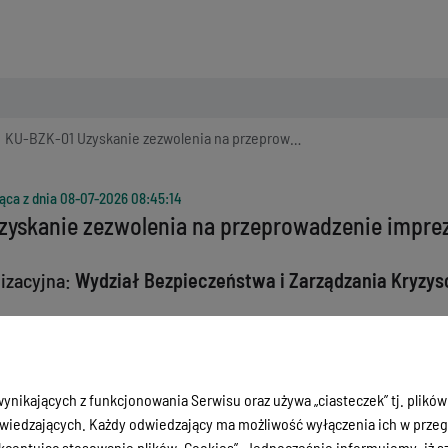
KU-BZK-01 Uzyskanie zezwolenia na przeprowadzenie imprezy masowej
ąca z dnia
08-07-2026 08:45:14
zyskanie zezwolenia na przeprowadzenie impre
izacyjna:
Wydział Bezpieczeństwa i Zarządzania Kryzy
 89 522 24 20
kumenty:
ynikających z funkcjonowania Serwisu oraz używa „ciasteczek” tj. plików
anie zezwolenia na przeprowadzenie imprezy masowej na terenie miasta
iedzających. Każdy odwiedzający ma możliwość wyłączenia ich w przegl
uzyskanie zezwolenia na przeprowadzenie imprezy masowej należy załąc
ceptując stosowanie plików „Cookies”. Jednocześnie informujemy, iż szc