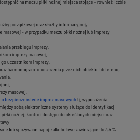
dostępnić na meczu piłki nożnej miejsca stojące – również liczbie
łużby porządkowej oraz służby informacyjnej,
ie masowej - w przypadku meczu piłki nożnej lub imprezy
alania przebiegu imprezy.
tnikom imprezy masowej.
a go uczestnikom imprezy.
az harmonogram opuszczenia przez nich obiektu lub terenu,
wania.
yjnej.
rezy masowej.
r. o bezpieczeństwie imprez masowych
tj. wyposażenia
iędzy sobą elektroniczne systemy służące do identyfikacji
 piłki nożnej, kontroli dostępu do określonych miejsc oraz
stawy.
wane lub spożywane napoje alkoholowe zawierające do 3,5 %