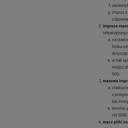
zamknięt
imprez o
odpowiad
impreza maso
telewizyjnego
na stadi
liczba u
dotycząc
w hali s
miejsc d
500;
masowa impr
stadioni
z przepi
lub inne
terenie 
niż 1000;
mecz piłki n