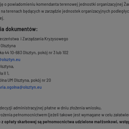
ję o powiadomieniu komendanta terenowej jednostki organizacyjnej Ża
na terenach będących w zarządzie jednostek organizacyjnych podległy
ej.
nia dokumentów:
ieczeństwa i Zarządzania Kryzysowego
 Olsztyna
a 44 10-683 Olsztyn, pokój nr 3 lub 102
@olsztyn.eu
lsztyna,
a II 1,
ólna UM Olsztyna, pokój nr 20
aria.ogolna@olsztyn.eu
decyzji administracyjnej płatne w dniu złożenia wniosku,
łożenia pełnomocnictwem (jeżeli takowe jest wymagane w celu załatwien
 z opłaty skarbowej są pełnomocnictwa udzielone małżonkowi, wstę