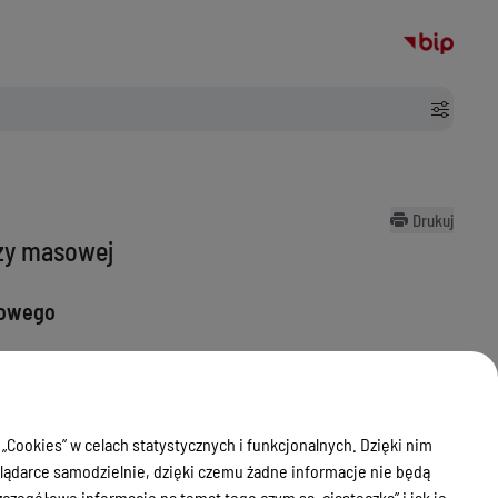
Drukuj
zy masowej
sowego
 „Cookies” w celach statystycznych i funkcjonalnych. Dzięki nim
 Olsztyna - wzór stanowi
załącznik 1
.
ądarce samodzielnie, dzięki czemu żadne informacje nie będą
zyć:
zegółowe informacje na temat tego czym są „ciasteczka” i jak je