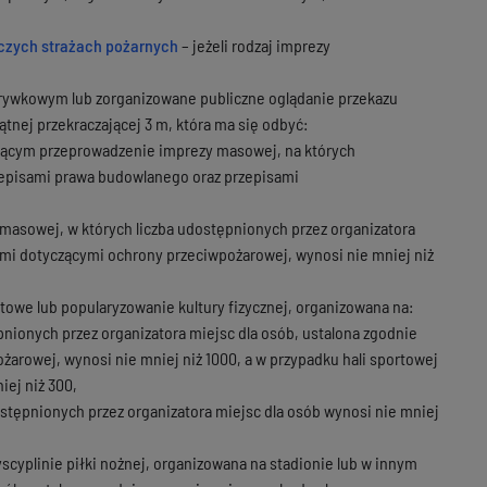
niczych strażach pożarnych
– jeżeli rodzaj imprezy
zrywkowym lub zorganizowane publiczne oglądanie przekazu
tnej przekraczającej 3 m, która ma się odbyć:
ającym przeprowadzenie imprezy masowej, na których
rzepisami prawa budowlanego oraz przepisami
masowej, w których liczba udostępnionych przez organizatora
ami dotyczącymi ochrony przeciwpożarowej, wynosi nie mniej niż
we lub popularyzowanie kultury fizycznej, organizowana na:
nionych przez organizatora miejsc dla osób, ustalona zgodnie
arowej, wynosi nie mniej niż 1000, a w przypadku hali sportowej
iej niż 300,
tępnionych przez organizatora miejsc dla osób wynosi nie mniej
yplinie piłki nożnej, organizowana na stadionie lub w innym