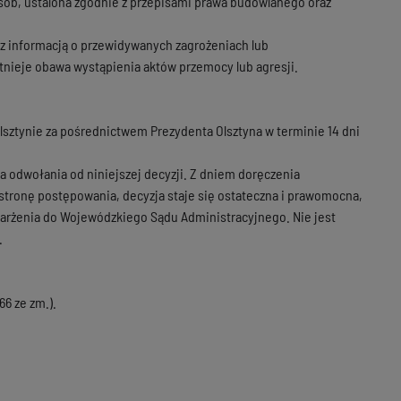
osób, ustalona zgodnie z przepisami prawa budowlanego oraz
 z informacją o przewidywanych zagrożeniach lub
nieje obawa wystąpienia aktów przemocy lub agresji.
ztynie za pośrednictwem Prezydenta Olsztyna w terminie 14 dni
a odwołania od niniejszej decyzji. Z dniem doręczenia
stronę postępowania, decyzja staje się ostateczna i prawomocna,
skarżenia do Wojewódzkiego Sądu Administracyjnego. Nie jest
.
66 ze zm.).