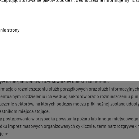
szczenia opłaty skarbowej zgodnie z ustawą z dnia 16 listopada 2006 rok
omendanta Miejskiego Policji w Olsztynie.
omendanta Miejskiego Państwowej Straży Pożarnej w Olsztynie.
yrektora Wojewódzkiej Stacji Pogotowia Ratunkowego w Olsztynie.
nia strony
aństwowego Powiatowego Inspektora Sanitarnego w Olsztynie.
y plan obiektu (terenu), na którym ma być przeprowadzona impreza masow
aczenie dróg dojścia i rozchodzenia się osób uczestniczących w imprez
b ratowniczych i Policji,
aczenie punktów pomocy medycznej, punktów czerpalnych wody do picia
aczenie lokalizacji hydrantów przeciwpożarowych, zaworów, przyłączy wo
yw na bezpieczeństwo użytkowników obiektu lub terenu,
ormacja o rozmieszczeniu służb porządkowych oraz służb informacyjnyc
wentualnym rozdzieleniu ich według sektorów oraz o rozmieszczeniu pun
aczenie sektorów, na których podczas meczu piłki nożnej zostaną udostę
estnikom miejsca stojące,
ję postępowania w przypadku powstania pożaru lub innego miejscowego 
dku imprez masowych organizowanych cyklicznie, terminarz rozgrywek m
ję o: