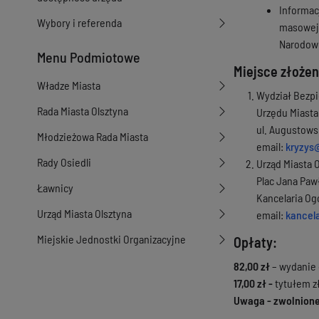
Informac
Wybory i referenda
masowej 
Narodow
Menu Podmiotowe
Miejsce złoże
Władze Miasta
Wydział Bezp
Rada Miasta Olsztyna
Urzędu Miasta
ul. Augustowsk
Młodzieżowa Rada Miasta
email:
kryzys
Rady Osiedli
Urząd Miasta O
Plac Jana Pawł
Ławnicy
Kancelaria Og
Urząd Miasta Olsztyna
email:
kancel
Miejskie Jednostki Organizacyjne
Opłaty:
82,00 zł
– wydanie 
17,00 zł -
tytułem z
Uwaga - zwolnione