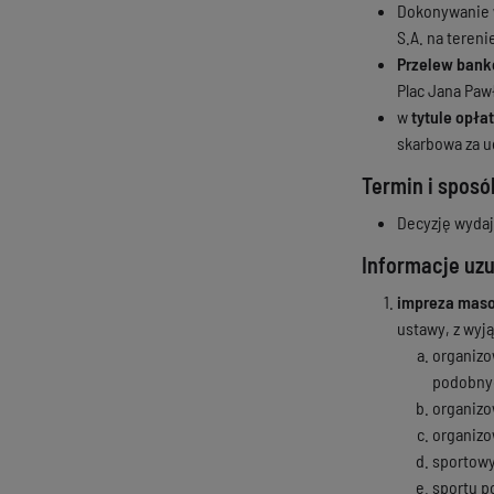
Dokonywanie
S.A. na tereni
Przelew ban
Plac Jana Pawł
w
tytule opła
skarbowa za u
Termin i sposó
Decyzję wydaj
Informacje uz
impreza mas
ustawy, z wyj
organizo
podobny
organizo
organizo
sportowy
sportu p