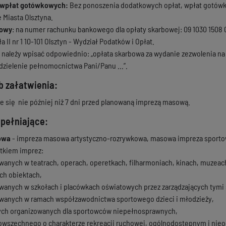
wpłat gotówkowych:
Bez ponoszenia dodatkowych opłat, wpłat gotó
e Miasta Olsztyna.
kowy
: na numer rachunku bankowego dla opłaty skarbowej: 09 1030 1508 
a II nr 1 10-101 Olsztyn - Wydział Podatków i Opłat.
t
należy wpisać odpowiednio: „opłata skarbowa za wydanie zezwolenia na p
dzielenie pełnomocnictwa Pani/Panu ...”.
b załatwienia:
e się nie później niż 7 dni przed planowaną imprezą masową.
upełniające:
owa
- impreza masowa artystyczno-rozrywkowa, masowa impreza sportowa,
ątkiem imprez:
wanych w teatrach, operach, operetkach, filharmoniach, kinach, muzeach,
ch obiektach,
wanych w szkołach i placówkach oświatowych przez zarządzających tymi
wanych w ramach współzawodnictwa sportowego dzieci i młodzieży,
ch organizowanych dla sportowców niepełnosprawnych,
owszechnego o charakterze rekreacji ruchowej, ogólnodostępnym i nie