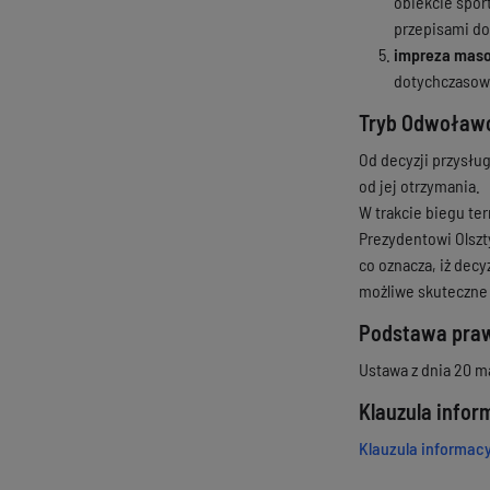
obiekcie spor
przepisami do
impreza mas
dotychczasowy
Tryb Odwoław
Od decyzji przysłu
od jej otrzymania.
W trakcie biegu te
Prezydentowi Olszt
co oznacza, iż dec
możliwe skuteczne 
Podstawa pra
Ustawa z dnia 20 ma
Klauzula info
Klauzula informac