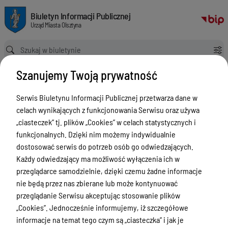
Klauzula informacyjna o ochronie danych osobowych
Biuletyn Informacji Publicznej Urząd Miasta Olsztyna
Biuletyn Informacji Publicznej
Urząd Miasta Olsztyna
Ścieżka powrotu
Strona główna
Klauzula informacyjna o ochronie danych osobowych
Szanujemy Twoją prywatność
Klauzula informacyjna ogólna
Serwis Biuletynu Informacji Publicznej przetwarza dane w
Menu Przedmiotowe
celach wynikających z funkcjonowania Serwisu oraz używa
ZAŁATWIANIE SPRAW
„ciasteczek” tj. plików „Cookies” w celach statystycznych i
funkcjonalnych. Dzięki nim możemy indywidualnie
Ogłoszenia
dostosować serwis do potrzeb osób go odwiedzających.
Bezpieczeństwo
Każdy odwiedzający ma możliwość wyłączenia ich w
przeglądarce samodzielnie, dzięki czemu żadne informacje
Urodzenia, małżeństwa, zgony,
nie będą przez nas zbierane lub może kontynuować
meldunek, dowód, komunikacja,
przeglądanie Serwisu akceptując stosowanie plików
działalność, alkohol
„Cookies”. Jednocześnie informujemy, iż szczegółowe
Budżet, finanse i majątek
informacje na temat tego czym są „ciasteczka” i jak je