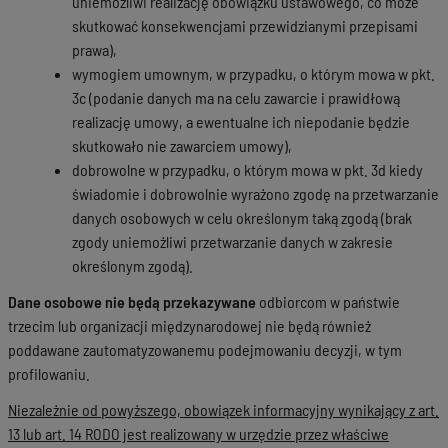
uniemożliwi realizację obowiązku ustawowego, co może
skutkować konsekwencjami przewidzianymi przepisami
prawa),
wymogiem umownym, w przypadku, o którym mowa w pkt.
3c (podanie danych ma na celu zawarcie i prawidłową
realizację umowy, a ewentualne ich niepodanie będzie
skutkowało nie zawarciem umowy),
dobrowolne w przypadku, o którym mowa w pkt. 3d kiedy
świadomie i dobrowolnie wyrażono zgodę na przetwarzanie
danych osobowych w celu określonym taką zgodą (brak
zgody uniemożliwi przetwarzanie danych w zakresie
określonym zgodą).
Dane osobowe nie będą przekazywane
odbiorcom w państwie
trzecim lub organizacji międzynarodowej nie będą również
poddawane zautomatyzowanemu podejmowaniu decyzji, w tym
profilowaniu.
Niezależnie od powyższego, obowiązek informacyjny wynikający z art.
13 lub art. 14 RODO jest realizowany w urzędzie przez właściwe