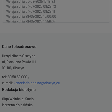
Wersja z dnia
06-08-2025 15:18:23
Wersja z dnia
04-07-2025 08:29:42
Wersja z dnia
04-07-2025 08:29:11
Wersja z dnia
28-05-2025 15:00:00
Wersja z dnia
28-05-2025 14:56:02
Wersja z dnia
17-03-2025 13:26:00
Wersja z dnia
17-03-2025 13:23:20
Wersja z dnia
17-03-2025 13:00:35
Wersja z dnia
17-03-2025 10:54:27
Dane teleadresowe
Urząd Miasta Olsztyna
ul. Plac Jana Pawła II 1
10-101, Olsztyn
tel: 89 50 60 000 ,
e-mail:
kancelaria.ogolna@olsztyn.eu
Redakcja biuletynu
Olga Walnicka-Kucio
Marzena Kolesińska