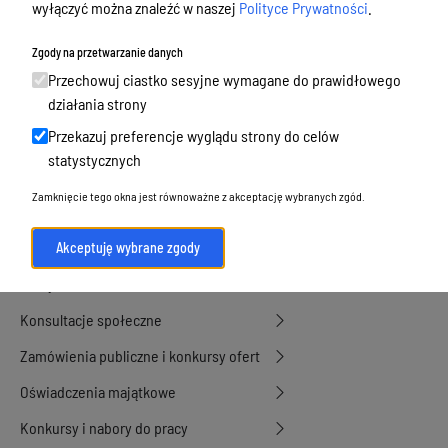
wyłączyć można znaleźć w naszej
Polityce Prywatności
.
Podatki i opłaty, umorzenia, ulgi i
dotacje
Zgody na przetwarzanie danych
Urbanistyka, architektura i zabytki
Przechowuj ciastko sesyjne wymagane do prawidłowego
działania strony
Geodezja, sprzedaż, dzierżawa
Przekazuj preferencje wyglądu strony do celów
nieruchomości
statystycznych
Środowisko
Zamknięcie tego okna jest równoważne z akceptację wybranych zgód.
Strategie, programy, plany
Edukacja, oświata i opieka
Akceptuję wybrane zgody
Polityka Senioralna
Konsultacje społeczne
Zamówienia publiczne i konkursy ofert
Oświadczenia majątkowe
Konkursy i nabory do pracy