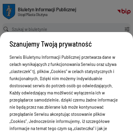
Informacje ogólne o zgromadzeniach publicznych
Biuletyn Informacji Publicznej Urząd Miasta Olsztyna
Biuletyn Informacji Publicznej
Urząd Miasta Olsztyna
Ścieżka powrotu
Strona główna
Informacje ogólne o zgromadzeniach publicznych
Szanujemy Twoją prywatność
Zgromadzenia publiczne -
procedury
Serwis Biuletynu Informacji Publicznej przetwarza dane w
celach wynikających z funkcjonowania Serwisu oraz używa
Menu Przedmiotowe
„ciasteczek” tj. plików „Cookies” w celach statystycznych i
funkcjonalnych. Dzięki nim możemy indywidualnie
ZAŁATWIANIE SPRAW
dostosować serwis do potrzeb osób go odwiedzających.
Ogłoszenia
Każdy odwiedzający ma możliwość wyłączenia ich w
przeglądarce samodzielnie, dzięki czemu żadne informacje
Bezpieczeństwo
nie będą przez nas zbierane lub może kontynuować
przeglądanie Serwisu akceptując stosowanie plików
Portal BEZPIECZNY.OLSZTYN.EU
„Cookies”. Jednocześnie informujemy, iż szczegółowe
Poradnik bezpieczeństwa obywatela
informacje na temat tego czym są „ciasteczka” i jak je