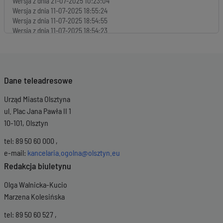
Wersja z dnia
21-07-2025 10:23:04
Wersja z dnia
11-07-2025 18:55:24
Wersja z dnia
11-07-2025 18:54:55
Wersja z dnia
11-07-2025 18:54:23
Wersja z dnia
11-07-2025 18:53:49
Wersja z dnia
11-07-2025 18:52:09
Wersja z dnia
13-06-2025 14:25:12
Wersja z dnia
13-06-2025 14:23:43
Dane teleadresowe
Wersja z dnia
13-06-2025 14:18:44
Urząd Miasta Olsztyna
ul. Plac Jana Pawła II 1
10-101, Olsztyn
tel: 89 50 60 000 ,
e-mail:
kancelaria.ogolna@olsztyn.eu
Redakcja biuletynu
Olga Walnicka-Kucio
Marzena Kolesińska
tel: 89 50 60 527 ,