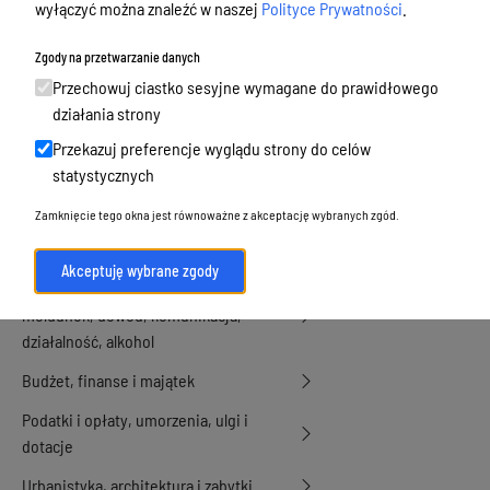
wyłączyć można znaleźć w naszej
Polityce Prywatności
.
Zgromadzenia publiczne - procedury
Zgody na przetwarzanie danych
2026 - zgromadzenia w Olsztynie
Przechowuj ciastko sesyjne wymagane do prawidłowego
2025 - zgromadzenia w Olsztynie
działania strony
Informacje o zgromadzeniach
publicznych
Przekazuj preferencje wyglądu strony do celów
statystycznych
Pozwolenie na imprezę masową
Zamknięcie tego okna jest równoważne z akceptację wybranych zgód.
Pozwolenie na imprezę niemasową
Akceptuję wybrane zgody
Urodzenia, małżeństwa, zgony,
meldunek, dowód, komunikacja,
działalność, alkohol
Budżet, finanse i majątek
Podatki i opłaty, umorzenia, ulgi i
dotacje
Urbanistyka, architektura i zabytki