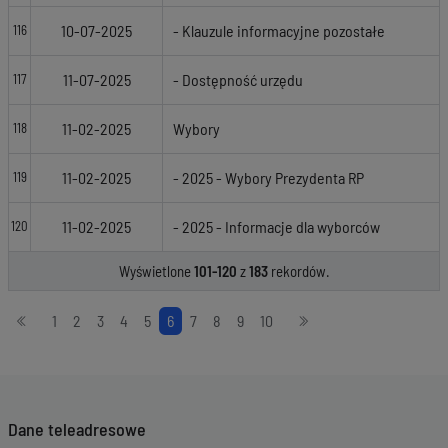
10-07-2025
- Klauzule informacyjne pozostałe
116
11-07-2025
- Dostępność urzędu
117
11-02-2025
Wybory
118
11-02-2025
- 2025 - Wybory Prezydenta RP
119
11-02-2025
- 2025 - Informacje dla wyborców
120
Wyświetlone
101-120
z
183
rekordów.
Stronicowanie
1
2
3
4
5
6
7
8
9
10
Dane teleadresowe