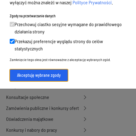
wyłączyć można znaleźć w naszej
Polityce Prywatności
.
Podatki i opłaty, umorzenia, ulgi i
dotacje
Zgody na przetwarzanie danych
Urbanistyka, architektura i zabytki
Przechowuj ciastko sesyjne wymagane do prawidłowego
działania strony
Geodezja, sprzedaż, dzierżawa
Przekazuj preferencje wyglądu strony do celów
nieruchomości
statystycznych
Środowisko
Zamknięcie tego okna jest równoważne z akceptację wybranych zgód.
Strategie, programy, plany
Edukacja, oświata i opieka
Akceptuję wybrane zgody
Polityka Senioralna
Konsultacje społeczne
Zamówienia publiczne i konkursy ofert
Oświadczenia majątkowe
Konkursy i nabory do pracy