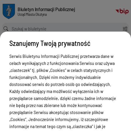
Lista kategorii
Biuletyn Informacji Publicznej Urząd Miasta Olsztyna
Biuletyn Informacji Publicznej
Urząd Miasta Olsztyna
Ścieżka powrotu
Strona główna
Kategorie
Szanujemy Twoją prywatność
Lista kategorii
Serwis Biuletynu Informacji Publicznej przetwarza dane w
Menu Przedmiotowe
celach wynikających z funkcjonowania Serwisu oraz używa
ZAŁATWIANIE SPRAW
„ciasteczek” tj. plików „Cookies” w celach statystycznych i
funkcjonalnych. Dzięki nim możemy indywidualnie
Ogłoszenia
dostosować serwis do potrzeb osób go odwiedzających.
Bezpieczeństwo
Każdy odwiedzający ma możliwość wyłączenia ich w
przeglądarce samodzielnie, dzięki czemu żadne informacje
Urodzenia, małżeństwa, zgony,
nie będą przez nas zbierane lub może kontynuować
meldunek, dowód, komunikacja,
przeglądanie Serwisu akceptując stosowanie plików
działalność, alkohol
„Cookies”. Jednocześnie informujemy, iż szczegółowe
Budżet, finanse i majątek
informacje na temat tego czym są „ciasteczka” i jak je