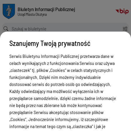
Opinia RIO 2026: Uchwała Nr RIO.VIII-0120-268/2026 Składu Orzekającego 
Biuletyn Informacji Publicznej Urząd Miasta Olsztyna
Biuletyn Informacji Publicznej
Urząd Miasta Olsztyna
Ścieżka powrotu
Strona główna
Budzet Miasta WPF Majątek
OpinieRIO
Szanujemy Twoją prywatność
Opinia RIO 2026: Uchwała Nr RIO.VIII-0120-268/2026 Składu Orzekającego Regionalnej Izby Obrachunkowej w Olsztynie z dnia 6 lipca 2026 r. w sprawie opinii o możliwości spłaty przez Gminę Olsztyn pożyczki w wysokości 31.102.570,80 zł
OpinieRIO
Serwis Biuletynu Informacji Publicznej przetwarza dane w
celach wynikających z funkcjonowania Serwisu oraz używa
Menu Przedmiotowe
„ciasteczek” tj. plików „Cookies” w celach statystycznych i
ZAŁATWIANIE SPRAW
funkcjonalnych. Dzięki nim możemy indywidualnie
dostosować serwis do potrzeb osób go odwiedzających.
Ogłoszenia
Każdy odwiedzający ma możliwość wyłączenia ich w
Bezpieczeństwo
przeglądarce samodzielnie, dzięki czemu żadne informacje
nie będą przez nas zbierane lub może kontynuować
Urodzenia, małżeństwa, zgony,
przeglądanie Serwisu akceptując stosowanie plików
meldunek, dowód, komunikacja,
„Cookies”. Jednocześnie informujemy, iż szczegółowe
działalność, alkohol
informacje na temat tego czym są „ciasteczka” i jak je