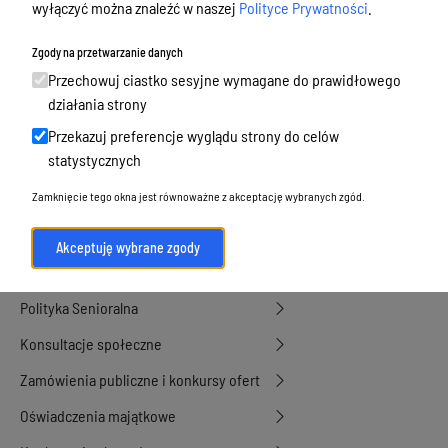
Budżet, finanse i majątek
wyłączyć można znaleźć w naszej
Polityce Prywatności
.
Podatki i opłaty, umorzenia, ulgi i
Zgody na przetwarzanie danych
dotacje
Przechowuj ciastko sesyjne wymagane do prawidłowego
Urbanistyka, architektura i zabytki
działania strony
Przekazuj preferencje wyglądu strony do celów
Geodezja, sprzedaż, dzierżawa
statystycznych
nieruchomości
Zamknięcie tego okna jest równoważne z akceptację wybranych zgód.
Środowisko
Strategie, programy, plany
Akceptuję wybrane zgody
Edukacja, oświata i opieka
Polityka Senioralna
Konsultacje społeczne
Zamówienia publiczne i konkursy ofert
Oświadczenia majątkowe