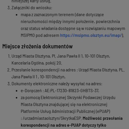
niniejszej karty usług.
Załączniki do wniosku:
mapa z zaznaczonym terenem (dane dotyczące
nieruchomości między innymi położenie, powierzchnia
oraz status władania dostępne są w rozwiązaniu mapowym
MSIPMO pod adresem
https://msipmo.olsztyn.eu/imap/
).
Miejsce złożenia dokumentów
Urząd Miasta Olsztyna, Pl. Jana Pawła II 1, 10-101 Olsztyn,
Kancelaria Ogólna, pokój 20.
Przesłanie korespondencji na adres : Urząd Miasta Olsztyna, PL.
Jana Pawła II 1 , 10-101 Olsztyn,
Dokumenty elektroniczne należy wysyłać na adres:
e-Doręczeń : AE:PL-17230-81823-GHBTS-37,
za pomocą Elektronicznej Skrzynki Podawczej Urzędu
Miasta Olsztyna znajdującej się na elektronicznej
Platformie Usług Administracji Publicznej (ePUAP)
: /urzadmiastaolsztyn/SkrytkaESP.
Możliwość przesłania
korespondencji na adres e-PUAP dotyczy tylko