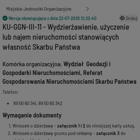
Miejskie Jednostki Organizacyjne
Wersja obowiązująca z dnia
22-07-2026 12:20:40
Drukuj
KU-GGN-III-11 - Wydzierżawienie, użyczenie
lub najem nieruchomości stanowiących
własność Skarbu Państwa
Komórka organizacyjna:
Wydział Geodezji i
Gospodarki Nieruchomościami, Referat
Gospodarowania Nieruchomościami Skarbu Państwa
Telefon:
89 50 60 341, 89 50 60 342
Wymaganie dokumenty
Wniosek o dzierżawę –
załącznik 1 i 2
do niniejszej karty usług.
Wniosek o dzierżawę gruntu pod reklamę –
załącznik 3
do