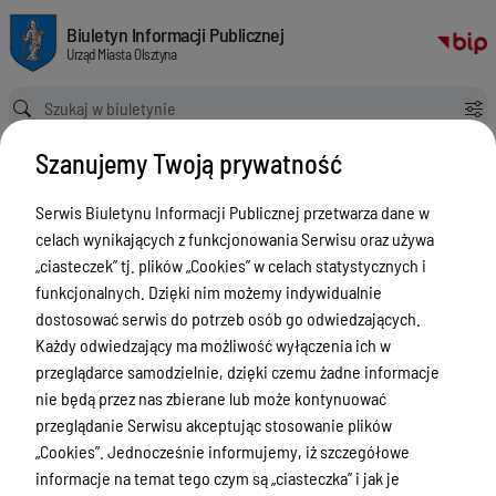
KU-GGN-III-11 - Wydzierżawienie, użyczenie lub najem nieruchomości 
Biuletyn Informacji Publicznej Urząd Miasta Olsztyna
Biuletyn Informacji Publicznej
Urząd Miasta Olsztyna
Ścieżka powrotu
Strona główna
Załatwianie spraw
Załatwianie spraw - karty
Szanujemy Twoją prywatność
KU-GGN-III-11 - Wydzierżawienie, użyczenie lub najem nieruchomości stanowiących własność Skarbu Państwa
Załatwianie spraw - karty
Serwis Biuletynu Informacji Publicznej przetwarza dane w
celach wynikających z funkcjonowania Serwisu oraz używa
Menu Przedmiotowe
„ciasteczek” tj. plików „Cookies” w celach statystycznych i
ZAŁATWIANIE SPRAW
funkcjonalnych. Dzięki nim możemy indywidualnie
dostosować serwis do potrzeb osób go odwiedzających.
Ogłoszenia
Każdy odwiedzający ma możliwość wyłączenia ich w
Bezpieczeństwo
przeglądarce samodzielnie, dzięki czemu żadne informacje
nie będą przez nas zbierane lub może kontynuować
Urodzenia, małżeństwa, zgony,
przeglądanie Serwisu akceptując stosowanie plików
meldunek, dowód, komunikacja,
„Cookies”. Jednocześnie informujemy, iż szczegółowe
działalność, alkohol
informacje na temat tego czym są „ciasteczka” i jak je