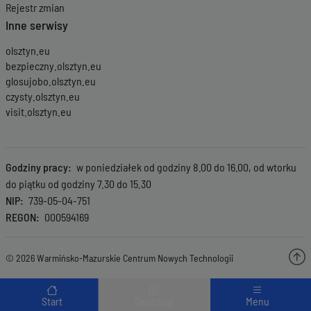
Rejestr zmian
Inne serwisy
olsztyn.eu
bezpieczny.olsztyn.eu
glosujobo.olsztyn.eu
czysty.olsztyn.eu
visit.olsztyn.eu
Godziny pracy
w poniedziałek od godziny 8.00 do 16.00, od wtorku
do piątku od godziny 7.30 do 15.30
NIP
739-05-04-751
REGON
000594169
© 2026 Warmińsko-Mazurskie Centrum Nowych Technologii
Menu wyróżnione
Start
Dostosuj
Menu