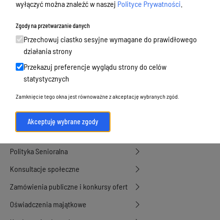
Budżet, finanse i majątek
wyłączyć można znaleźć w naszej
Polityce Prywatności
.
Podatki i opłaty, umorzenia, ulgi i
Zgody na przetwarzanie danych
dotacje
Przechowuj ciastko sesyjne wymagane do prawidłowego
Urbanistyka, architektura i zabytki
działania strony
Przekazuj preferencje wyglądu strony do celów
Geodezja, sprzedaż, dzierżawa
statystycznych
nieruchomości
Zamknięcie tego okna jest równoważne z akceptację wybranych zgód.
Środowisko
Strategie, programy, plany
Akceptuję wybrane zgody
Edukacja, oświata i opieka
Polityka Senioralna
Konsultacje społeczne
Zamówienia publiczne i konkursy ofert
Oświadczenia majątkowe