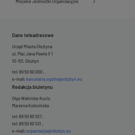
Miejskie Jednostki Organizacyjne
Dane teleadresowe
Urząd Miasta Olsztyna
ul. Plac Jana Pawła II 1
10-101, Olsztyn
tel: 89 50 60 000 ,
e-mail:
kancelaria.ogolna@olsztyn.eu
Redakcja biuletynu
Olga Walnicka-Kucio
Marzena Kolesińska
tel: 89 50 60 527 ,
tel: 89 50 60 531 ,
e-mail:
organizacja@olsztyn.eu