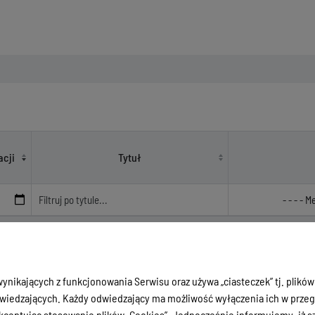
iotowe ---
acji
Tytuł
Brak wyników.
ynikających z funkcjonowania Serwisu oraz używa „ciasteczek” tj. plików
iedzających. Każdy odwiedzający ma możliwość wyłączenia ich w przegl
ceptując stosowanie plików „Cookies”. Jednocześnie informujemy, iż szc