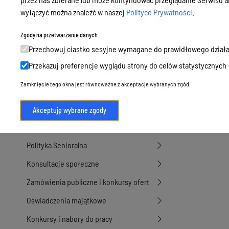
Podatki i opłaty, umorzenia, ulgi i
wyłączyć można znaleźć w naszej
Polityce Prywatności
.
dotacje
Zgody na przetwarzanie danych
Urbanistyka, architektura i zabytki
Przechowuj ciastko sesyjne wymagane do prawidłowego działa
Geodezja, sprzedaż, dzierżawa
Przekazuj preferencje wyglądu strony do celów statystycznych
nieruchomości
Zamknięcie tego okna jest równoważne z akceptację wybranych zgód.
Środowisko
Strategie, programy, plany
Akceptuję wybrane zgody
Edukacja, oświata i opieka
Polityka Senioralna
Konsultacje społeczne
Zamówienia publiczne i konkursy ofert
Oświadczenia majątkowe
Konkursy i nabory do pracy